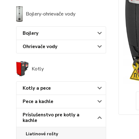
Bojlery-ohrievače vody
Bojlery
Ohrievače vody
Kotly
Kotly a pece
Pece a kachle
Príslušenstvo pre kotly a
kachle
Liatinové rošty