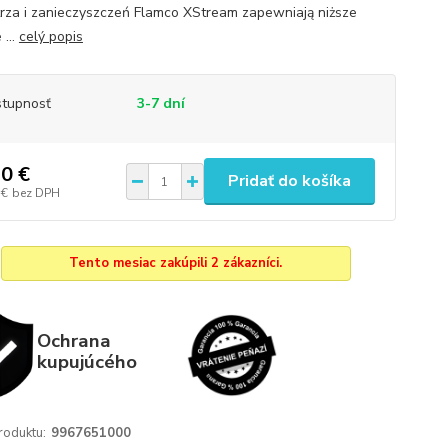
rza i zanieczyszczeń Flamco XStream zapewniają niższe
 ...
celý popis
tupnosť
3-7 dní
0 €
Pridať do košíka
 €
bez DPH
Tento mesiac zakúpili 2 zákazníci.
Ochrana
kupujúcého
roduktu:
9967651000