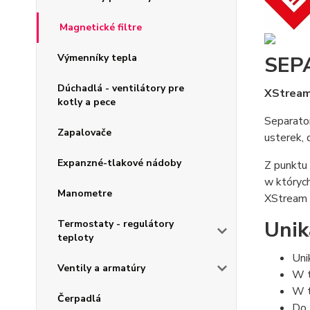
Magnetické filtre
Výmenníky tepla
SEP
Dúchadlá - ventilátory pre
XStream
kotly a pece
Separator
Zapalovače
usterek, 
Expanzné-tlakové nádoby
Z punktu 
w których
Manometre
XStream 
Unik
Termostaty - regulátory
teploty
Uni
Ventily a armatúry
W t
W t
Čerpadlá
Do 