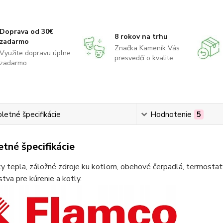
Doprava od 30€
8 rokov na trhu
zadarmo
Značka Kameník Vás
Využite dopravu úplne
presvedčí o kvalite
zadarmo
etné špecifikácie
Hodnotenie
5
tné špecifikácie
 tepla, záložné zdroje ku kotlom, obehové čerpadlá, termostaty
stva pre kúrenie a kotly.