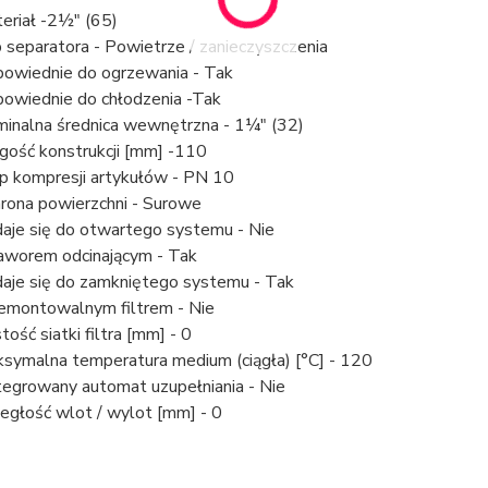
eriał -2½" (65)
 separatora - Powietrze / zanieczyszczenia
owiednie do ogrzewania - Tak
owiednie do chłodzenia -Tak
inalna średnica wewnętrzna - 1¼" (32)
gość konstrukcji [mm] -110
p kompresji artykułów - PN 10
rona powierzchni - Surowe
aje się do otwartego systemu - Nie
aworem odcinającym - Tak
aje się do zamkniętego systemu - Tak
emontowalnym filtrem - Nie
tość siatki filtra [mm] - 0
symalna temperatura medium (ciągła) [°C] - 120
tegrowany automat uzupełniania - Nie
egłość wlot / wylot [mm] - 0