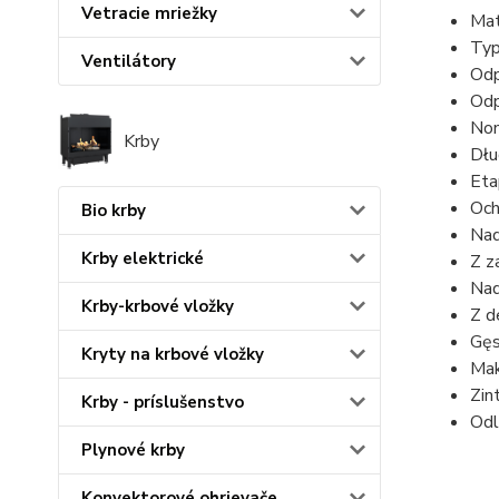
Vetracie mriežky
Mat
Typ
Ventilátory
Odp
Odp
Nom
Krby
Dłu
Eta
Och
Bio krby
Nad
Krby elektrické
Z z
Nad
Krby-krbové vložky
Z d
Gęs
Kryty na krbové vložky
Mak
Zin
Krby - príslušenstvo
Odl
Plynové krby
Konvektorové ohrievače