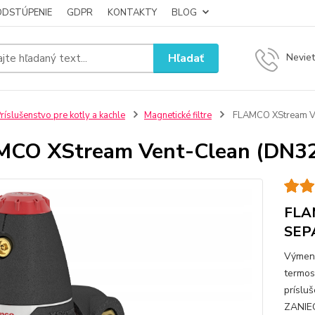
ODSTÚPENIE
GDPR
KONTAKTY
BLOG
Hľadať
Neviet
ríslušenstvo pre kotly a kachle
Magnetické filtre
FLAMCO XStream Ve
MCO XStream Vent-Clean (DN3
FLAM
SEP
Výmenn
termos
príslu
ZANIE