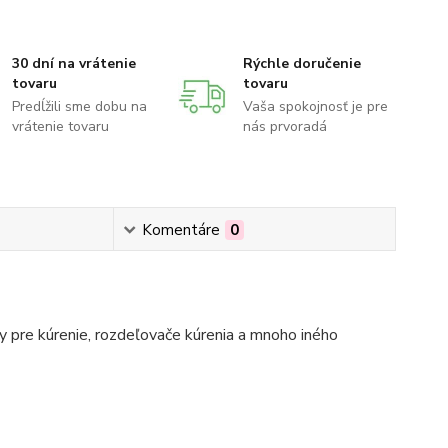
30 dní na vrátenie
Rýchle doručenie
tovaru
tovaru
Predĺžili sme dobu na
Vaša spokojnosť je pre
vrátenie tovaru
nás prvoradá
Komentáre
0
 pre kúrenie, rozdeľovače kúrenia a mnoho iného