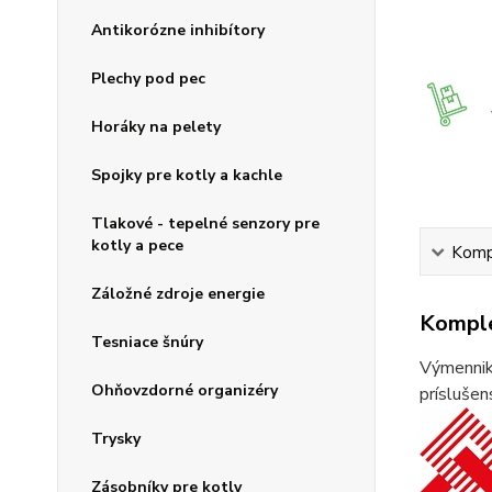
Antikorózne inhibítory
Plechy pod pec
Horáky na pelety
Spojky pre kotly a kachle
Tlakové - tepelné senzory pre
kotly a pece
Kompl
Záložné zdroje energie
Komple
Tesniace šnúry
Výmenniky
Ohňovzdorné organizéry
príslušen
Trysky
Zásobníky pre kotly