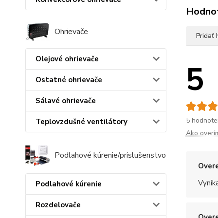
Hodno
Ohrievače
Pridať
Olejové ohrievače
5
Ostatné ohrievače
Sálavé ohrievače
5 hodnote
Teplovzdušné ventilátory
Ako overí
Podlahové kúrenie/príslušenstvo
Overe
Vynik
Podlahové kúrenie
Rozdelovače
Overe