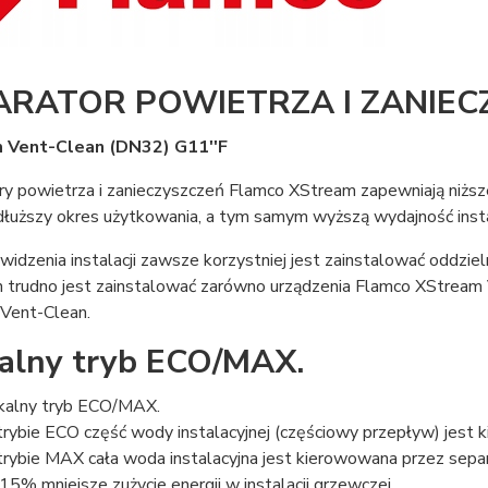
ARATOR POWIETRZA I ZANIEC
 Vent-Clean (DN32) G11''F
y powietrza i zanieczyszczeń Flamco XStream zapewniają niższe z
dłuższy okres użytkowania, a tym samym wyższą wydajność instal
widzenia instalacji zawsze korzystniej jest zainstalować oddziel
 trudno jest zainstalować zarówno urządzenia Flamco XStream V
Vent-Clean.
alny tryb ECO/MAX.
kalny tryb ECO/MAX.
rybie ECO część wody instalacyjnej (częściowy przepływ) jest 
rybie MAX cała woda instalacyjna jest kierowowana przez sepa
15% mniejsze zużycie energii w instalacji grzewczej.