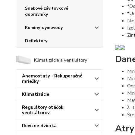
*Do
Šnekové závitovkové
*Ur
dopravníky
Nie
Komíny-dymovody
Izo
Zin
Deflektory
Dane
Klimatizácie a ventilátory
Min
Anemostaty - Rekuperačné
Min
mriežky
Odp
Min
Klimatizácie
Mat
λ :
Regulátory otáčok
ventilátorov
Śre
Atry
Revízne dvierka