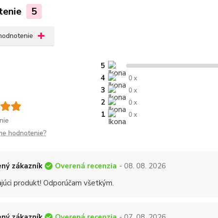
tenie
5
 hodnotenie
5
4
0 x
3
0 x
2
0 x
1
0 x
nie
me hodnotenie?
Overená recenzia
ný zákazník
- 08. 08. 2026
ajúci produkt! Odporúčam všetkým.
Overená recenzia
ný zákazník
- 07. 08. 2026