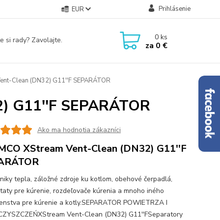
Prihlásenie
EUR
0
ks
e si rady? Zavolajte.
za
0 €
nt-Clean (DN32) G11''F SEPARÁTOR
2) G11''F SEPARÁTOR
Ako ma hodnotia zákazníci
CO XStream Vent-Clean (DN32) G11''F
ARÁTOR
iky tepla, záložné zdroje ku kotlom, obehové čerpadlá,
taty pre kúrenie, rozdeľovače kúrenia a mnoho iného
šenstva pre kúrenie a kotly.SEPARATOR POWIETRZA I
CZYSZCZEŃXStream Vent-Clean (DN32) G11''FSeparatory