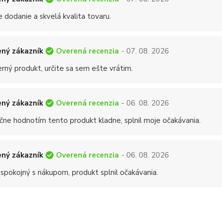
 dodanie a skvelá kvalita tovaru.
Overená recenzia
ný zákazník
- 07. 08. 2026
rný produkt, určite sa sem ešte vrátim.
Overená recenzia
ný zákazník
- 06. 08. 2026
čne hodnotím tento produkt kladne, splnil moje očakávania.
Overená recenzia
ný zákazník
- 06. 08. 2026
 spokojný s nákupom, produkt splnil očakávania.