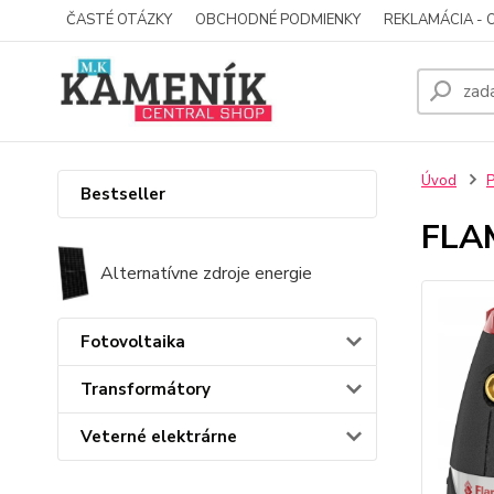
ČASTÉ OTÁZKY
OBCHODNÉ PODMIENKY
REKLAMÁCIA - 
Úvod
P
Bestseller
FLA
Alternatívne zdroje energie
Fotovoltaika
Transformátory
Veterné elektrárne