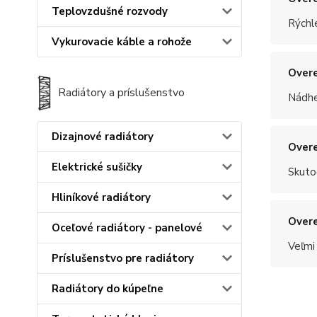
Teplovzdušné rozvody
Rýchle
Vykurovacie káble a rohože
Overe
Radiátory a príslušenstvo
Nádhe
Dizajnové radiátory
Overe
Elektrické sušičky
Skuto
Hliníkové radiátory
Overe
Oceľové radiátory - panelové
Veľmi
Príslušenstvo pre radiátory
Radiátory do kúpeľne