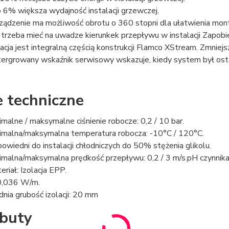
 6% większa wydajność instalacji grzewczej.
ządzenie ma możliwość obrotu o 360 stopni dla ułatwienia mon
 trzeba mieć na uwadze kierunkek przepływu w instalacji Zapob
lacja jest integralną częścią konstrukcji Flamco XStream. Zmniejs
tergrowany wskaźnik serwisowy wskazuje, kiedy system był ost
 techniczne
imalne / maksymalne ciśnienie robocze: 0,2 / 10 bar.
imalna/maksymalna temperatura robocza: -10°C / 120°C.
owiedni do instalacji chłodniczych do 50% stężenia glikolu.
imalna/maksymalna prędkość przepływu: 0,2 / 3 m/s.pH czynnika:
eriał: Izolacja EPP.
 0,036 W/m.
dnia grubość izolacji: 20 mm
buty