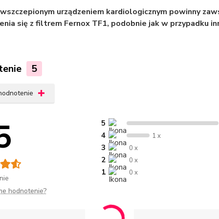
 wszczepionym urządzeniem kardiologicznym powinny zaw
nia się z filtrem Fernox TF1, podobnie jak w przypadku 
tenie
5
 hodnotenie
5
5
4
1 x
3
0 x
2
0 x
1
0 x
nie
me hodnotenie?