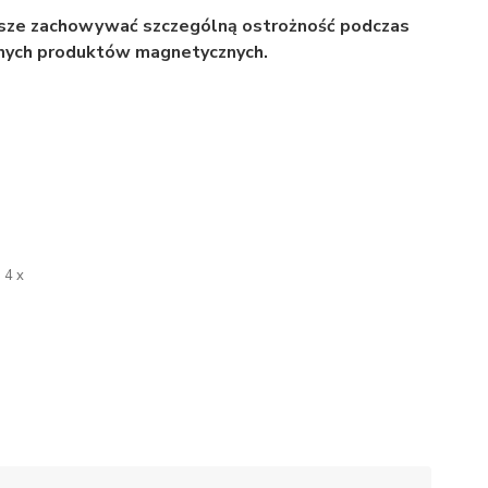
sze zachowywać szczególną ostrożność podczas
innych produktów magnetycznych.
4 x