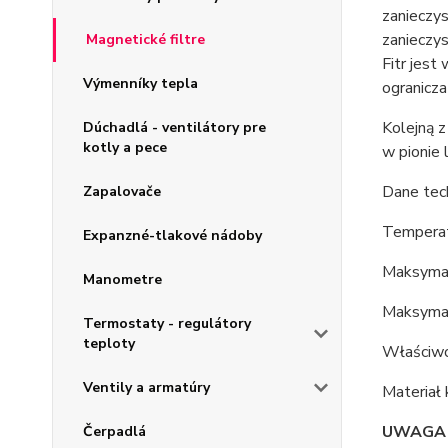
zanieczy
zanieczys
Magnetické filtre
Fitr jest
Výmenníky tepla
ogranicza
Kolejną z
Dúchadlá - ventilátory pre
kotly a pece
w pionie 
Dane tec
Zapalovače
Temperat
Expanzné-tlakové nádoby
Maksymaln
Manometre
Maksymal
Termostaty - regulátory
teploty
Właściwo
Ventily a armatúry
Materiał
UWAGA 
Čerpadlá