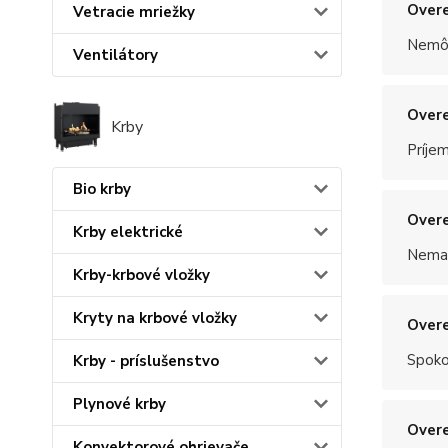
Overe
Vetracie mriežky
Nemôž
Ventilátory
Overe
Krby
Príje
Bio krby
Overe
Krby elektrické
Nemal
Krby-krbové vložky
Kryty na krbové vložky
Overe
Spoko
Krby - príslušenstvo
Plynové krby
Overe
Konvektorové ohrievače