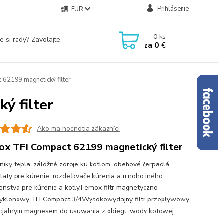
Prihlásenie
EUR
0
ks
e si rady? Zavolajte.
za
0 €
62199 magnetický filter
ý filter
Ako ma hodnotia zákazníci
ox TFI Compact 62199 magnetický filter
iky tepla, záložné zdroje ku kotlom, obehové čerpadlá,
taty pre kúrenie, rozdeľovače kúrenia a mnoho iného
šenstva pre kúrenie a kotly.Fernox filtr magnetyczno-
yklonowy TFI Compact 3/4Wysokowydajny filtr przepływowy
cjalnym magnesem do usuwania z obiegu wody kotowej