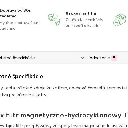
Doprava od 30€
8 rokov na trhu
zadarmo
Značka Kameník Vás
Využite dopravu úplne
presvedčí o kvalite
zadarmo
etné špecifikácie
Hodnotenie
5
tné špecifikácie
 tepla, záložné zdroje ku kotlom, obehové čerpadlá, termostaty
stva pre kúrenie a kotly.
x filtr magnetyczno-hydrocyklonowy T
dajny filtr przepływowy ze specjalnym magnesem do usuwania