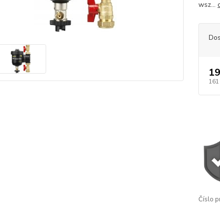
wsz...
Dos
19
161
Číslo p