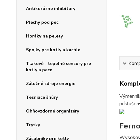
Antikorózne inhibítory
Plechy pod pec
Horáky na pelety
Spojky pre kotly a kachle
Kompl
Tlakové - tepelné senzory pre
kotly a pece
Komple
Záložné zdroje energie
Výmenniky
Tesniace šnúry
príslušen
Ohňovzdorné organizéry
Ferno
Trysky
Wysokowy
Zásobníky pre kotly