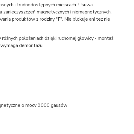
iasnych i trudnodostępnych miejscach. Usuwa
nia zanieczyszczeń magnetycznych i niemagnetycznych.
ania produktów z rodziny "F". Nie blokuje ani też nie
różnych położeniach dzięki ruchomej głowicy - montaż
ie wymaga demontażu.
gnetyczne o mocy 9000 gausów