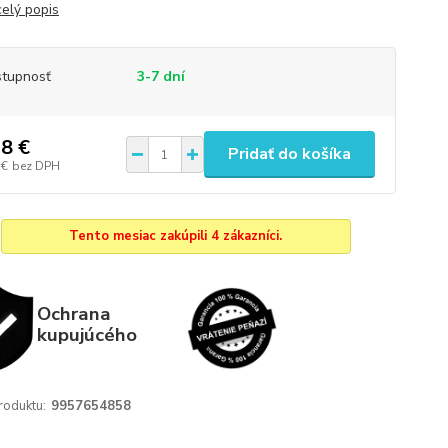
celý popis
tupnosť
3-7 dní
8 €
Pridať do košíka
 €
bez DPH
Tento mesiac zakúpili 4 zákazníci.
Ochrana
kupujúcého
roduktu:
9957654858