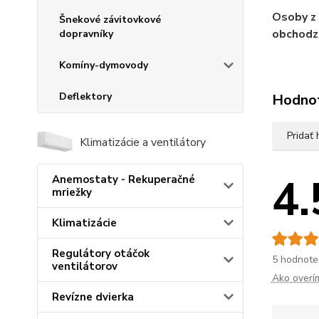
Osoby z
Šnekové závitovkové
obchodze
dopravníky
Komíny-dymovody
Deflektory
Hodno
Pridať
Klimatizácie a ventilátory
4.
Anemostaty - Rekuperačné
mriežky
Klimatizácie
Regulátory otáčok
5 hodnote
ventilátorov
Ako overí
Revízne dvierka