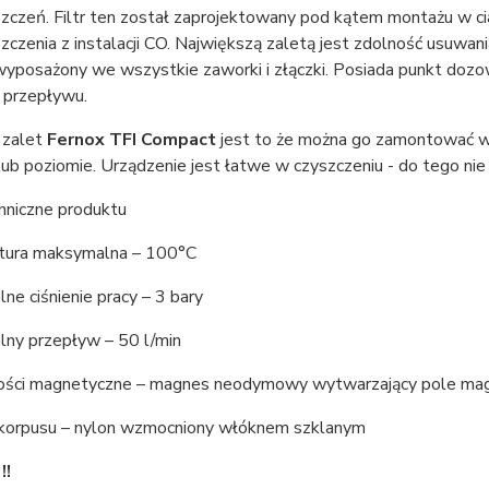
szczeń. Filtr ten został zaprojektowany pod kątem montażu w c
zczenia z instalacji CO. Największą zaletą jest zdolność usuwa
 wyposażony we wszystkie zaworki i złączki. Posiada punkt dozow
 przepływu.
 zalet
Fernox TFI Compact
jest to że można go zamontować w 
lub poziomie. Urządzenie jest łatwe w czyszczeniu - do tego n
hniczne produktu
ura maksymalna – 100°C
e ciśnienie pracy – 3 bary
ny przepływ – 50 l/min
ści magnetyczne – magnes neodymowy wytwarzający pole ma
 korpusu – nylon wzmocniony włóknem szklanym
!!