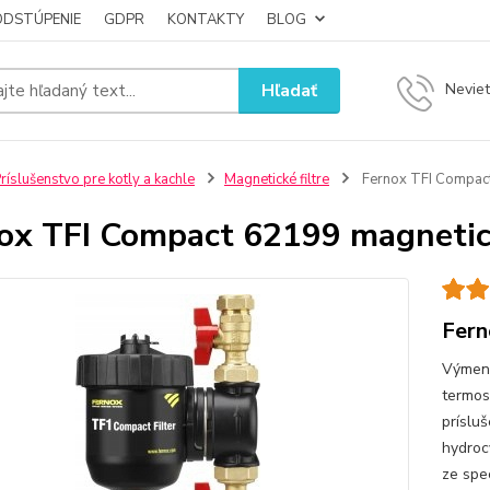
ODSTÚPENIE
GDPR
KONTAKTY
BLOG
Hľadať
Neviet
ríslušenstvo pre kotly a kachle
Magnetické filtre
Fernox TFI Compact 
ox TFI Compact 62199 magnetick
Fern
Výmenn
termos
príslu
hydroc
ze spe