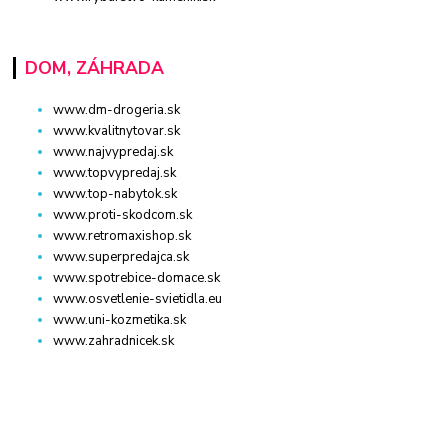
DOM, ZÁHRADA
www.dm-drogeria.sk
www.kvalitnytovar.sk
www.najvypredaj.sk
www.topvypredaj.sk
www.top-nabytok.sk
www.proti-skodcom.sk
www.retromaxishop.sk
www.superpredajca.sk
www.spotrebice-domace.sk
www.osvetlenie-svietidla.eu
www.uni-kozmetika.sk
www.zahradnicek.sk