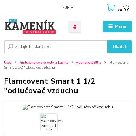
0
ks
EUR
za
0 €
Menu
Hľadať
Úvod
Príslušenstvo pre kotly a kachle
Magnetické filtre
Flamcovent
Smart 1 1/2 "odlučovač vzduchu
Flamcovent Smart 1 1/2
"odlučovač vzduchu