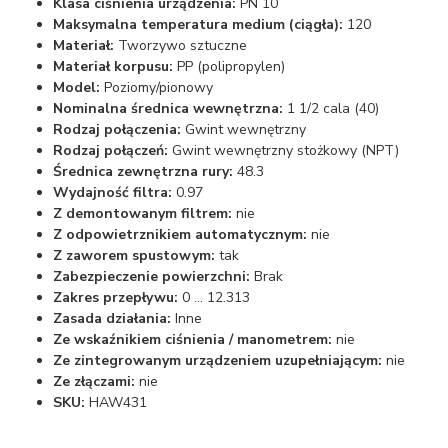
Klasa ciśnienia urządzenia:
PN 10
Maksymalna temperatura medium (ciągła):
120
Materiał:
Tworzywo sztuczne
Materiał korpusu:
PP (polipropylen)
Model:
Poziomy/pionowy
Nominalna średnica wewnętrzna:
1 1/2 cala (40)
Rodzaj połączenia:
Gwint wewnętrzny
Rodzaj połączeń:
Gwint wewnętrzny stożkowy (NPT)
Średnica zewnętrzna rury:
48.3
Wydajność filtra:
0.97
Z demontowanym filtrem:
nie
Z odpowietrznikiem automatycznym:
nie
Z zaworem spustowym:
tak
Zabezpieczenie powierzchni:
Brak
Zakres przepływu:
0 ... 12.313
Zasada działania:
Inne
Ze wskaźnikiem ciśnienia / manometrem:
nie
Ze zintegrowanym urządzeniem uzupełniającym:
nie
Ze złączami:
nie
SKU:
HAW431