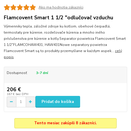
Ako ma hodnotia zákazníci
Flamcovent Smart 1 1/2 "odlučovač vzduchu
Výmenniky tepla, záložné zdroje ku kotlom, obehové čerpadlá,
termostaty pre kúrenie, rozdeľovače kúrenia a mnoho iného
príslušenstva pre kúrenie a kotly.Separator powietrza Flamcovent Smart
1 1/2"FLAMCOHAW431, HAW431Nowe separatory powietrza
Flamcovent Smart są to produkty przemyślane w każdym aspek...
celý
popis
Dostupnosť
3-7 dní
206 €
167 €
bez DPH
Pridať do košíka
Tento mesiac zakúpili 8 zákazníci.