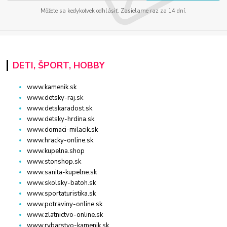
Môžete sa kedykoľvek odhlásiť. Zasielame raz za 14 dní.
DETI, ŠPORT, HOBBY
www.kamenik.sk
www.detsky-raj.sk
www.detskaradost.sk
www.detsky-hrdina.sk
www.domaci-milacik.sk
www.hracky-online.sk
www.kupelna.shop
www.stonshop.sk
www.sanita-kupelne.sk
www.skolsky-batoh.sk
www.sportaturistika.sk
www.potraviny-online.sk
www.zlatnictvo-online.sk
www.rybarstvo-kamenik.sk