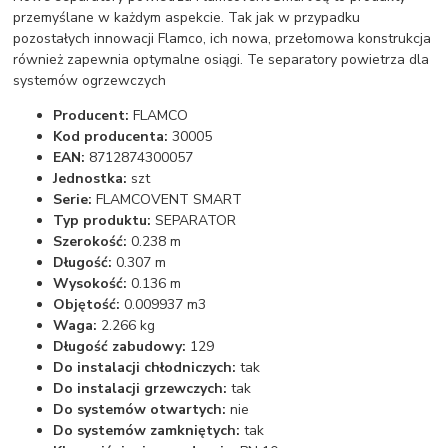
przemyślane w każdym aspekcie. Tak jak w przypadku
pozostałych innowacji Flamco, ich nowa, przełomowa konstrukcja
również zapewnia optymalne osiągi. Te separatory powietrza dla
systemów ogrzewczych
Producent:
FLAMCO
Kod producenta:
30005
EAN:
8712874300057
Jednostka:
szt
Serie:
FLAMCOVENT SMART
Typ produktu:
SEPARATOR
Szerokość:
0.238 m
Długość:
0.307 m
Wysokość:
0.136 m
Objętość:
0.009937 m3
Waga:
2.266 kg
Długość zabudowy:
129
Do instalacji chłodniczych:
tak
Do instalacji grzewczych:
tak
Do systemów otwartych:
nie
Do systemów zamkniętych:
tak