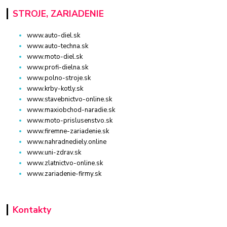
STROJE, ZARIADENIE
www.auto-diel.sk
www.auto-techna.sk
www.moto-diel.sk
www.profi-dielna.sk
www.polno-stroje.sk
www.krby-kotly.sk
www.stavebnictvo-online.sk
www.maxiobchod-naradie.sk
www.moto-prislusenstvo.sk
www.firemne-zariadenie.sk
www.nahradnediely.online
www.uni-zdrav.sk
www.zlatnictvo-online.sk
www.zariadenie-firmy.sk
Kontakty