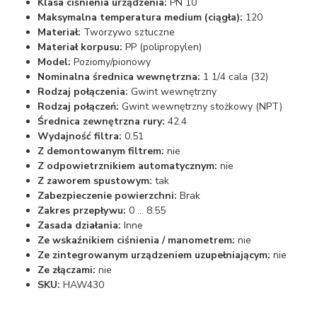
Klasa ciśnienia urządzenia:
PN 10
Maksymalna temperatura medium (ciągła):
120
Materiał:
Tworzywo sztuczne
Materiał korpusu:
PP (polipropylen)
Model:
Poziomy/pionowy
Nominalna średnica wewnętrzna:
1 1/4 cala (32)
Rodzaj połączenia:
Gwint wewnętrzny
Rodzaj połączeń:
Gwint wewnętrzny stożkowy (NPT)
Średnica zewnętrzna rury:
42.4
Wydajność filtra:
0.51
Z demontowanym filtrem:
nie
Z odpowietrznikiem automatycznym:
nie
Z zaworem spustowym:
tak
Zabezpieczenie powierzchni:
Brak
Zakres przepływu:
0 ... 8.55
Zasada działania:
Inne
Ze wskaźnikiem ciśnienia / manometrem:
nie
Ze zintegrowanym urządzeniem uzupełniającym:
nie
Ze złączami:
nie
SKU:
HAW430