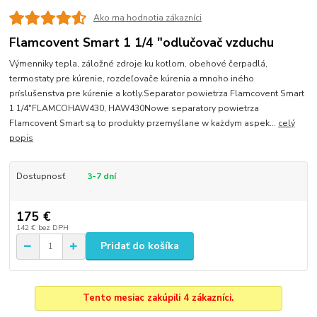
Ako ma hodnotia zákazníci
Flamcovent Smart 1 1/4 "odlučovač vzduchu
Výmenniky tepla, záložné zdroje ku kotlom, obehové čerpadlá,
termostaty pre kúrenie, rozdeľovače kúrenia a mnoho iného
príslušenstva pre kúrenie a kotly.Separator powietrza Flamcovent Smart
1 1/4"FLAMCOHAW430, HAW430Nowe separatory powietrza
Flamcovent Smart są to produkty przemyślane w każdym aspek...
celý
popis
Dostupnosť
3-7 dní
175 €
142 €
bez DPH
Pridať do košíka
Tento mesiac zakúpili 4 zákazníci.