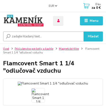
0
ks
EUR
za
0 €
Menu
Hľadať
Úvod
Príslušenstvo pre kotly a kachle
Magnetické filtre
Flamcovent
Smart 1 1/4 "odlučovač vzduchu
Flamcovent Smart 1 1/4
"odlučovač vzduchu