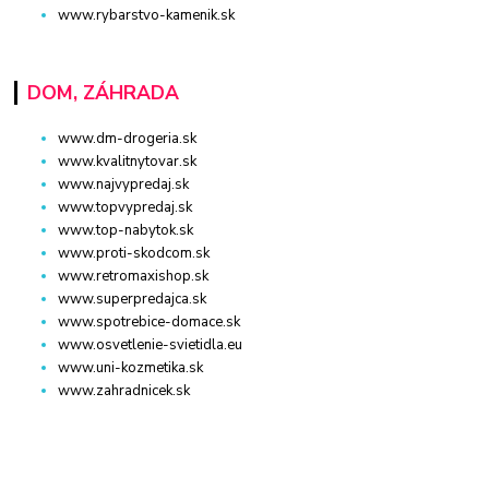
www.rybarstvo-kamenik.sk
DOM, ZÁHRADA
www.dm-drogeria.sk
www.kvalitnytovar.sk
www.najvypredaj.sk
www.topvypredaj.sk
www.top-nabytok.sk
www.proti-skodcom.sk
www.retromaxishop.sk
www.superpredajca.sk
www.spotrebice-domace.sk
www.osvetlenie-svietidla.eu
www.uni-kozmetika.sk
www.zahradnicek.sk