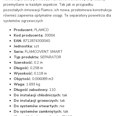
przemyślane w każdym aspekcie. Tak jak w przypadku
pozostałych innowacji Flamco, ich nowa, przełomowa konstrukcja
również zapewnia optymalne osiągi. Te separatory powietrza dla
systemów ogrzewczych
Producent:
FLAMCO
Kod producenta:
30004
EAN:
8712874300040
Jednostka:
szt
Serie:
FLAMCOVENT SMART
Typ produktu:
SEPARATOR
Szerokość:
0.2 m
Długość:
0.258 m
Wysokość:
0.118 m
Objętość:
0.006089 m3
Waga:
1.693 kg
Długość zabudowy:
110
Do instalacji chłodniczych:
tak
Do instalacji grzewczych:
tak
Do systemów otwartych:
nie
Do systemów zamkniętych:
tak