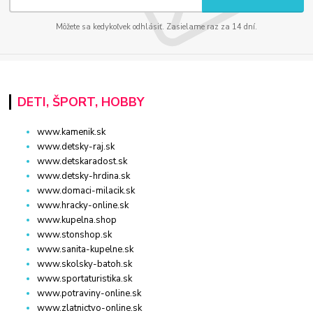
Môžete sa kedykoľvek odhlásiť. Zasielame raz za 14 dní.
DETI, ŠPORT, HOBBY
www.kamenik.sk
www.detsky-raj.sk
www.detskaradost.sk
www.detsky-hrdina.sk
www.domaci-milacik.sk
www.hracky-online.sk
www.kupelna.shop
www.stonshop.sk
www.sanita-kupelne.sk
www.skolsky-batoh.sk
www.sportaturistika.sk
www.potraviny-online.sk
www.zlatnictvo-online.sk