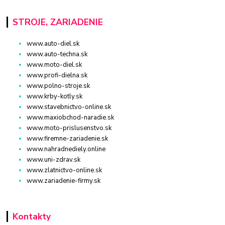
STROJE, ZARIADENIE
www.auto-diel.sk
www.auto-techna.sk
www.moto-diel.sk
www.profi-dielna.sk
www.polno-stroje.sk
www.krby-kotly.sk
www.stavebnictvo-online.sk
www.maxiobchod-naradie.sk
www.moto-prislusenstvo.sk
www.firemne-zariadenie.sk
www.nahradnediely.online
www.uni-zdrav.sk
www.zlatnictvo-online.sk
www.zariadenie-firmy.sk
Kontakty