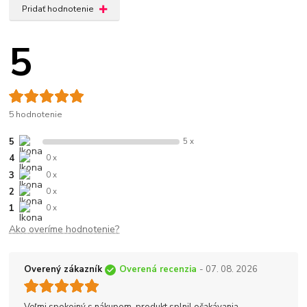
Pridať hodnotenie
5
5 hodnotenie
5
5 x
4
0 x
3
0 x
2
0 x
1
0 x
Ako overíme hodnotenie?
Overený zákazník
Overená recenzia
- 07. 08. 2026