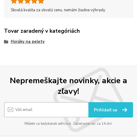
Skvelá kvalita za skvelú cenu, nemám žiadne výhrady.
Tovar zaradený v kategóriách
Horáky na pelety
Nepremeškajte novinky, akcie a
zľavy!
Prihlásiť sa
Môžete sa kedykoľvek odhlásiť. Zasielame raz za 14 dní.