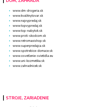
DOM, ZÁHRADA
www.dm-drogeria.sk
www.kvalitnytovar.sk
www.najvypredaj.sk
www.topvypredaj.sk
www.top-nabytok.sk
www.proti-skodcom.sk
www.retromaxishop.sk
www.superpredajca.sk
www.spotrebice-domace.sk
www.osvetlenie-svietidla.eu
www.uni-kozmetika.sk
www.zahradnicek.sk
STROJE, ZARIADENIE