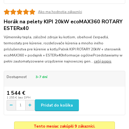
Ako ma hodnotia zákazníci
Horák na pelety KIPI 20kW ecoMAX360 ROTARY
ESTERx40
Výmenniky tepla, záložné zdroje ku kotlom, obehové čerpadlá,
termostaty pre kúrenie, rozdeľovače kúrenia a mnoho iného
príslušenstva pre kúrenie a kotly.Palnik KIPI ROTARY 20kW + sterownik
ecoMAX360 + podajnik + ESTERx40Informacje ogólnePrzedstawiamy w
pełni zautomatyzowane urządzenie najnowszej gen...
celý popis
Dostupnosť
3-7 dní
1 544 €
1 255 €
bez DPH
Pridať do košíka
Tento mesiac zakúpili 9 zákazníci.