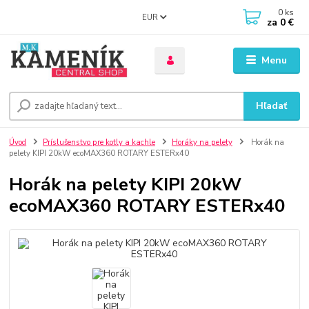
0
ks
EUR
za
0 €
Menu
Hľadať
Úvod
Príslušenstvo pre kotly a kachle
Horáky na pelety
Horák na
pelety KIPI 20kW ecoMAX360 ROTARY ESTERx40
Horák na pelety KIPI 20kW
ecoMAX360 ROTARY ESTERx40