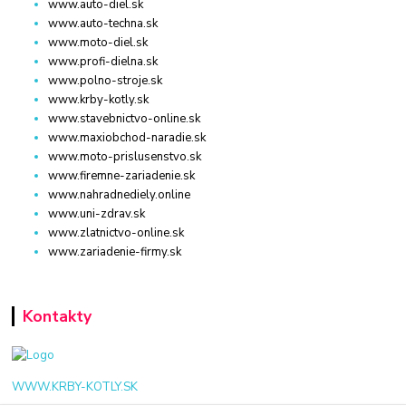
www.auto-diel.sk
www.auto-techna.sk
www.moto-diel.sk
www.profi-dielna.sk
www.polno-stroje.sk
www.krby-kotly.sk
www.stavebnictvo-online.sk
www.maxiobchod-naradie.sk
www.moto-prislusenstvo.sk
www.firemne-zariadenie.sk
www.nahradnediely.online
www.uni-zdrav.sk
www.zlatnictvo-online.sk
www.zariadenie-firmy.sk
Kontakty
WWW.KRBY-KOTLY.SK