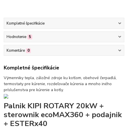
Kompletné špecifikácie
Hodnotenie
5
Komentáre
0
Kompletné špecifikácie
Výmenniky tepla, záložné zdroje ku kotlom, obehové čerpadlá,
termostaty pre kúrenie, rozdeľovače kúrenia a mnoho iného
príslušenstva pre kúrenie a kotly.
Palnik KIPI ROTARY 20kW +
sterownik ecoMAX360 + podajnik
+ ESTERx40