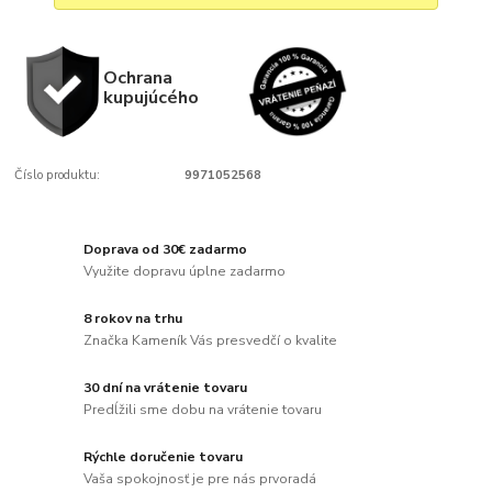
Ochrana
kupujúcého
Číslo produktu:
9971052568
Doprava od 30€ zadarmo
Využite dopravu úplne zadarmo
8 rokov na trhu
Značka Kameník Vás presvedčí o kvalite
30 dní na vrátenie tovaru
Predĺžili sme dobu na vrátenie tovaru
Rýchle doručenie tovaru
Vaša spokojnosť je pre nás prvoradá