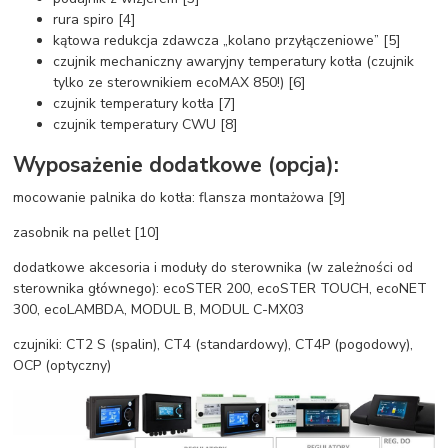
rura spiro [4]
kątowa redukcja zdawcza „kolano przyłączeniowe” [5]
czujnik mechaniczny awaryjny temperatury kotła (czujnik
tylko ze sterownikiem ecoMAX 850!) [6]
czujnik temperatury kotła [7]
czujnik temperatury CWU [8]
Wyposażenie dodatkowe (opcja):
mocowanie palnika do kotła: flansza montażowa [9]
zasobnik na pellet [10]
dodatkowe akcesoria i moduły do sterownika (w zależności od
sterownika głównego): ecoSTER 200, ecoSTER TOUCH, ecoNET
300, ecoLAMBDA, MODUL B, MODUL C-MX03
czujniki: CT2 S (spalin), CT4 (standardowy), CT4P (pogodowy),
OCP (optyczny)