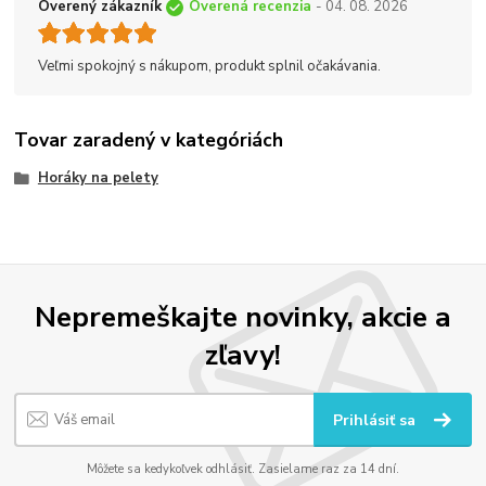
Overený zákazník
Overená recenzia
- 04. 08. 2026
Veľmi spokojný s nákupom, produkt splnil očakávania.
Tovar zaradený v kategóriách
Horáky na pelety
Nepremeškajte novinky, akcie a
zľavy!
Prihlásiť sa
Môžete sa kedykoľvek odhlásiť. Zasielame raz za 14 dní.