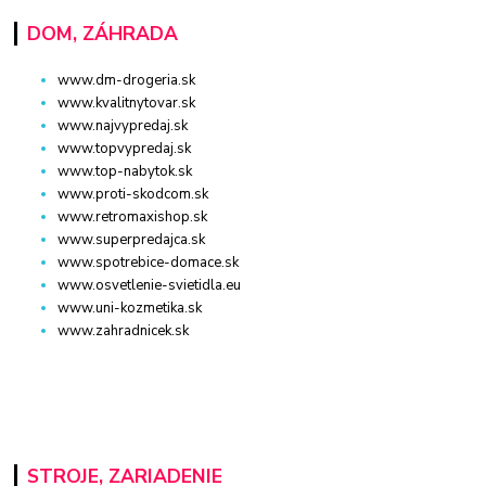
DOM, ZÁHRADA
www.dm-drogeria.sk
www.kvalitnytovar.sk
www.najvypredaj.sk
www.topvypredaj.sk
www.top-nabytok.sk
www.proti-skodcom.sk
www.retromaxishop.sk
www.superpredajca.sk
www.spotrebice-domace.sk
www.osvetlenie-svietidla.eu
www.uni-kozmetika.sk
www.zahradnicek.sk
STROJE, ZARIADENIE