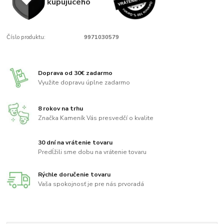
kupujúcého
Číslo produktu:
9971030579
Doprava od 30€ zadarmo
Využite dopravu úplne zadarmo
8 rokov na trhu
Značka Kameník Vás presvedčí o kvalite
30 dní na vrátenie tovaru
Predĺžili sme dobu na vrátenie tovaru
Rýchle doručenie tovaru
Vaša spokojnosť je pre nás prvoradá