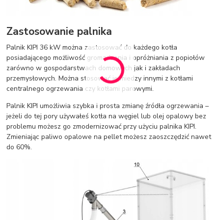
Zastosowanie palnika
Palnik KIPI 36 kW można zastosować do każdego kotła
posiadającego możliwość gromadzenia i opróżniania z popiołów
zarówno w gospodarstwach domowych jak i zakładach
przemysłowych. Można stosować je miedzy innymi z kotłami
centralnego ogrzewania czy kotłami parowymi.
Palnik KIPI umożliwia szybka i prosta zmianę źródła ogrzewania –
jeżeli do tej pory używałeś kotła na węgiel lub olej opalowy bez
problemu możesz go zmodernizować przy użyciu palnika KIPI.
Zmieniając paliwo opalowe na pellet możesz zaoszczędzić nawet
do 60%.