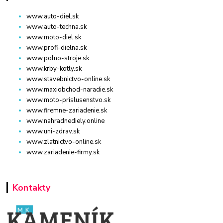
www.auto-diel.sk
www.auto-techna.sk
www.moto-diel.sk
www.profi-dielna.sk
www.polno-stroje.sk
www.krby-kotly.sk
www.stavebnictvo-online.sk
www.maxiobchod-naradie.sk
www.moto-prislusenstvo.sk
www.firemne-zariadenie.sk
www.nahradnediely.online
www.uni-zdrav.sk
www.zlatnictvo-online.sk
www.zariadenie-firmy.sk
Kontakty