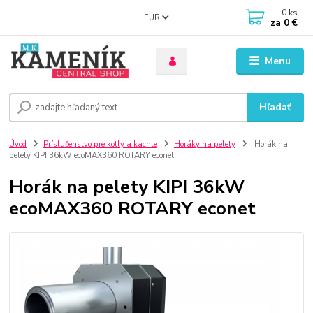
0
ks
EUR
za
0 €
Menu
Hľadať
Úvod
Príslušenstvo pre kotly a kachle
Horáky na pelety
Horák na
pelety KIPI 36kW ecoMAX360 ROTARY econet
Horák na pelety KIPI 36kW
ecoMAX360 ROTARY econet