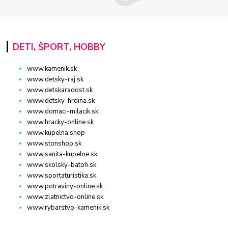
DETI, ŠPORT, HOBBY
www.kamenik.sk
www.detsky-raj.sk
www.detskaradost.sk
www.detsky-hrdina.sk
www.domaci-milacik.sk
www.hracky-online.sk
www.kupelna.shop
www.stonshop.sk
www.sanita-kupelne.sk
www.skolsky-batoh.sk
www.sportaturistika.sk
www.potraviny-online.sk
www.zlatnictvo-online.sk
www.rybarstvo-kamenik.sk