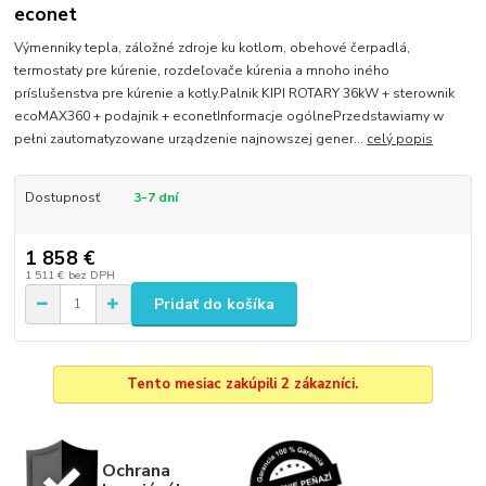
econet
Výmenniky tepla, záložné zdroje ku kotlom, obehové čerpadlá,
termostaty pre kúrenie, rozdeľovače kúrenia a mnoho iného
príslušenstva pre kúrenie a kotly.Palnik KIPI ROTARY 36kW + sterownik
ecoMAX360 + podajnik + econetInformacje ogólnePrzedstawiamy w
pełni zautomatyzowane urządzenie najnowszej gener...
celý popis
Dostupnosť
3-7 dní
1 858 €
1 511 €
bez DPH
Pridať do košíka
Tento mesiac zakúpili 2 zákazníci.
Ochrana