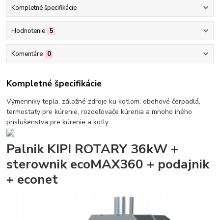
Kompletné špecifikácie
Hodnotenie
5
Komentáre
0
Kompletné špecifikácie
Výmenniky tepla, záložné zdroje ku kotlom, obehové čerpadlá,
termostaty pre kúrenie, rozdeľovače kúrenia a mnoho iného
príslušenstva pre kúrenie a kotly.
Palnik KIPI ROTARY 36kW +
sterownik ecoMAX360 + podajnik
+ econet