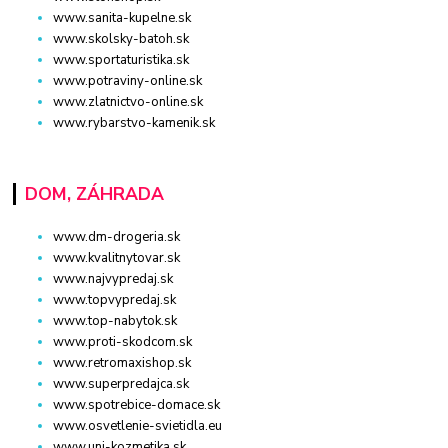
www.sanita-kupelne.sk
www.skolsky-batoh.sk
www.sportaturistika.sk
www.potraviny-online.sk
www.zlatnictvo-online.sk
www.rybarstvo-kamenik.sk
DOM, ZÁHRADA
www.dm-drogeria.sk
www.kvalitnytovar.sk
www.najvypredaj.sk
www.topvypredaj.sk
www.top-nabytok.sk
www.proti-skodcom.sk
www.retromaxishop.sk
www.superpredajca.sk
www.spotrebice-domace.sk
www.osvetlenie-svietidla.eu
www.uni-kozmetika.sk