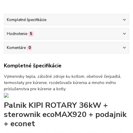
Kompletné špecifikácie
Hodnotenie
5
Komentáre
0
Kompletné špecifikácie
Výmenniky tepla, záložné zdroje ku kotlom, obehové čerpadlá,
termostaty pre kúrenie, rozdeľovače kúrenia a mnoho iného
príslušenstva pre kúrenie a kotly.
Palnik KIPI ROTARY 36kW +
sterownik ecoMAX920 + podajnik
+ econet