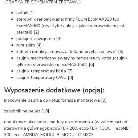
(GRAFIKA ZE SCHEMATEM ZESTAWU)
palnik [1]
sterownik renomowanej firmy PLUM EcoMAX920 lub
EcoMAX360 (czyt. tytuł aukcji z jakim sterownikiem jest
oferta!!!) [2]
podajnik z wizjerem [3]
rura spiro [4]
kątowa redukcja zdawcza „kolano przyłączeniowe” [5]
czujnik mechaniczny awaryjny temperatury kotła (czujnik
tylko ze sterownikiem ecoMAX 850!) [6]
czujnik temperatury kotła [7]
czujnik temperatury CWU [8]
Wyposażenie dodatkowe (opcja):
mocowanie palnika do kotła: flansza montażowa [9]
zasobnik na pellet [10]
dodatkowe akcesoria i moduły do sterownika (w zależności od
sterownika głównego): ecoSTER 200, ecoSTER TOUCH, ecoNET
300, ecoLAMBDA, MODUL B, MODUL C-MX03