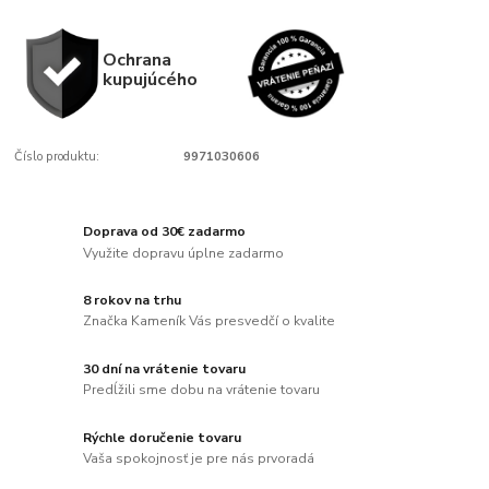
Ochrana
kupujúcého
Číslo produktu:
9971030606
Doprava od 30€ zadarmo
Využite dopravu úplne zadarmo
8 rokov na trhu
Značka Kameník Vás presvedčí o kvalite
30 dní na vrátenie tovaru
Predĺžili sme dobu na vrátenie tovaru
Rýchle doručenie tovaru
Vaša spokojnosť je pre nás prvoradá