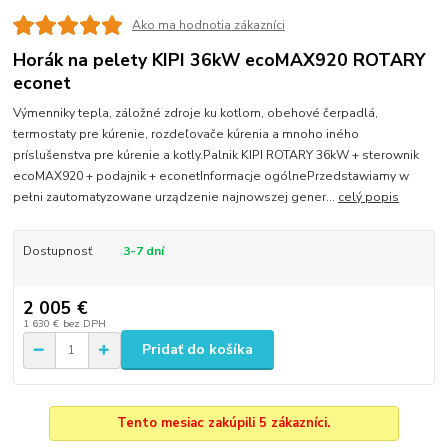
Ako ma hodnotia zákazníci
Horák na pelety KIPI 36kW ecoMAX920 ROTARY
econet
Výmenniky tepla, záložné zdroje ku kotlom, obehové čerpadlá,
termostaty pre kúrenie, rozdeľovače kúrenia a mnoho iného
príslušenstva pre kúrenie a kotly.Palnik KIPI ROTARY 36kW + sterownik
ecoMAX920 + podajnik + econetInformacje ogólnePrzedstawiamy w
pełni zautomatyzowane urządzenie najnowszej gener...
celý popis
Dostupnosť
3-7 dní
2 005 €
1 630 €
bez DPH
Pridať do košíka
Tento mesiac zakúpili 5 zákazníci.