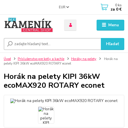
0
ks
EUR
za
0 €
Menu
Hľadať
Úvod
Príslušenstvo pre kotly a kachle
Horáky na pelety
Horák na
pelety KIPI 36kW ecoMAX920 ROTARY econet
Horák na pelety KIPI 36kW
ecoMAX920 ROTARY econet