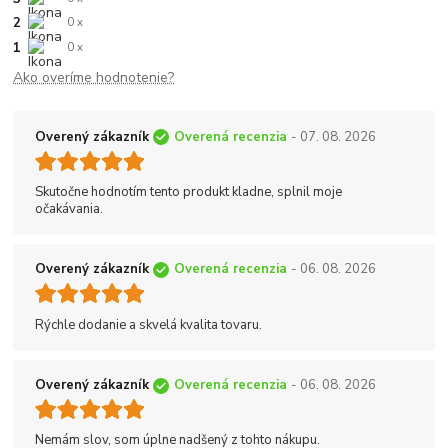
2
0 x
1
0 x
Ako overíme hodnotenie?
Overený zákazník
Overená recenzia
- 07. 08. 2026
Skutočne hodnotím tento produkt kladne, splnil moje
očakávania.
Overený zákazník
Overená recenzia
- 06. 08. 2026
Rýchle dodanie a skvelá kvalita tovaru.
Overený zákazník
Overená recenzia
- 06. 08. 2026
Nemám slov, som úplne nadšený z tohto nákupu.