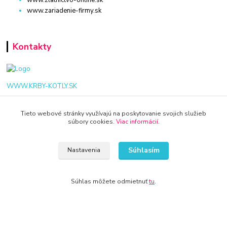
www.zlatnictvo-online.sk
www.zariadenie-firmy.sk
Kontakty
WWW.KRBY-KOTLY.SK
Tieto webové stránky využívajú na poskytovanie svojich služieb
súbory cookies.
Viac informácií
.
info@krby-kotly.sk
Súhlasím
Nastavenia
Súhlas môžete odmietnuť
tu
.
© 2024 Všetky práva vyhradené KAMENIK.SK
Vytvorené na
Eshop-rychlo.sk