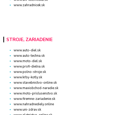
www.zahradnicek.sk
STROJE, ZARIADENIE
www.auto-diel.sk
www.auto-techna.sk
www.moto-diel.sk
www.profi-dielna.sk
www.polno-stroje.sk
www.krby-kotly.sk
www.stavebnictvo-online.sk
www.maxiobchod-naradie.sk
www.moto-prislusenstvo.sk
www.firemne-zariadenie.sk
www.nahradnediely.online
www.uni-zdrav.sk