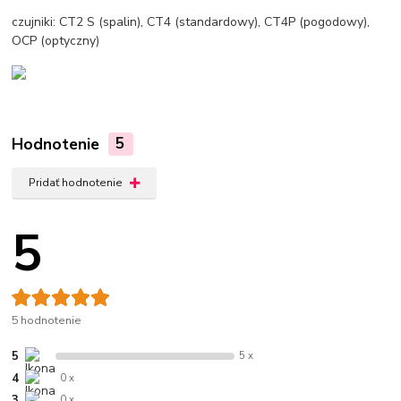
czujniki: CT2 S (spalin), CT4 (standardowy), CT4P (pogodowy),
OCP (optyczny)
Hodnotenie
5
Pridať hodnotenie
5
5 hodnotenie
5
5 x
4
0 x
3
0 x