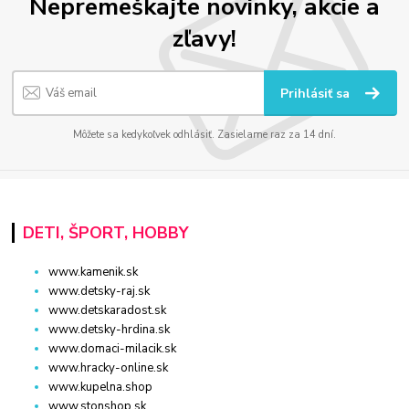
Nepremeškajte novinky, akcie a
zľavy!
Prihlásiť sa
Môžete sa kedykoľvek odhlásiť. Zasielame raz za 14 dní.
DETI, ŠPORT, HOBBY
www.kamenik.sk
www.detsky-raj.sk
www.detskaradost.sk
www.detsky-hrdina.sk
www.domaci-milacik.sk
www.hracky-online.sk
www.kupelna.shop
www.stonshop.sk