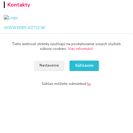
Kontakty
WWW.KRBY-KOTLY.SK
Tieto webové stránky využívajú na poskytovanie svojich služieb
súbory cookies.
Viac informácií
.
info@krby-kotly.sk
Súhlasím
Nastavenia
Súhlas môžete odmietnuť
tu
.
© 2024 Všetky práva vyhradené KAMENIK.SK
Vytvorené na
Eshop-rychlo.sk