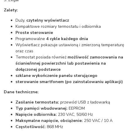
Zalety:
Duży,
czytelny wyświetlacz
Kompaktowe rozmiary termostatu i odbiornika
Proste sterowanie
Programowalne
4 cykle każdego dnia
Wyświetlacz pokazuje ustawioną i zmierzoną temperaturę
oraz czas
Termostat posiada również
możliwość zamocowania na
ścianie/innej powierzchni lub postawienia na
dołączonej podstawce
szklane wykończenie panelu sterującego
sterowanie smartfonem (po zainstalowaniu aplikacji)
Dane techniczne:
Zasilanie termostatu:
przewód USB z ładowarką
Typ pamięci wbudowanej:
EEPROM
Napięcie odbiornika:
230 VAC, 50/60 Hz
Maksymalne napięcie, obciążenie:
250 VAC / 10 A
Częstotliwość:
868 MHz