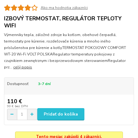
Ako ma hodnotia zákazníci
IZBOVÝ TERMOSTAT, REGULÁTOR TEPLOTY
WIFI
Výmenniky tepla, záložné zdroje ku kotlom, obehové čerpadlá,
termostaty pre kúrenie, rozdeľovače kúrenia a mnoho iného
príslušenstva pre kúrenie a kotly.TERMOSTAT POKOJOWY COMFORT
WT-20 Wi-Fi VOLT POLSKARegulator temperatury pokojowy z
czujnikiem zewnętrznym i bezprzewodowym sterowaniemRegulator
prz...
celý popis
Dostupnosť
3-7 dní
110 €
90 €
bez DPH
Pridať do košíka
Tento mesiac zakúpili 4 zákazníci.