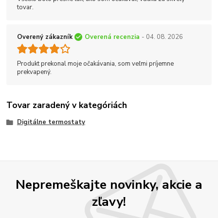
tovar.
Overený zákazník
Overená recenzia
- 04. 08. 2026
Produkt prekonal moje očakávania, som veľmi príjemne
prekvapený.
Tovar zaradený v kategóriách
Digitálne termostaty
Nepremeškajte novinky, akcie a
zľavy!