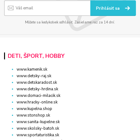
Prihlásiť sa
Môžete sa kedykoľvek odhlásiť. Zasielame raz za 14 dní.
DETI, ŠPORT, HOBBY
www.kamenik.sk
www.detsky-raj.sk
www.detskaradost.sk
www.detsky-hrdina.sk
www.domaci-milacik.sk
www.hracky-online.sk
www.kupelna.shop
www.stonshop.sk
www.sanita-kupelne.sk
www.skolsky-batoh.sk
www.sportaturistika.sk