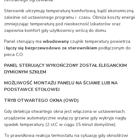
Sterownik utrzymuję temperaturę komfortową, bądź ekonomiczną
zależnie od ustawionego programu i czasu. Obniża koszty energii
zmniejszając temperaturę pod nieobecność lokatorów oraz
zapewnia komfort gdy użytkownicy wrócą do domu.
Panel sterujący ma
wbudowany
czujnik temperatury powietrza
i
łączy się bezprzewodowo ze sterownikiem
podłączonym do
pieca C.O.
PANEL STERUJĄCY WYKOŃCZONY ZOSTAŁ ELEGANCKIM
DYMIONYM SZKŁEM
MOŻLIWOŚĆ MONTAŻU PANELU NA ŚCIANIE LUB NA
PODSTAWCE STOŁOWEJ
TRYB OTWARTEGO OKNA (OWD)
Gdy detekcja otwartego okna jest włączona w ustawieniach,
urządzenie automatycznie wyłączy grzanie gdy wykryje nagły
spadek temperatury (2 st.C w ciągu 15 minut domyślnie).
To prawidłowa reakcja termostatu na sytuację gdy okno/drzwi