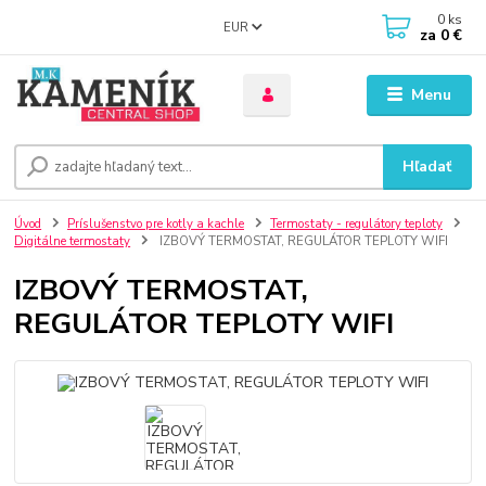
0
ks
EUR
za
0 €
Menu
Hľadať
Úvod
Príslušenstvo pre kotly a kachle
Termostaty - regulátory teploty
Digitálne termostaty
IZBOVÝ TERMOSTAT, REGULÁTOR TEPLOTY WIFI
IZBOVÝ TERMOSTAT,
REGULÁTOR TEPLOTY WIFI