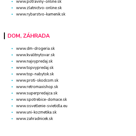
www.potraviny-online.sk
www.zlatnictvo-online.sk
www.rybarstvo-kamenik.sk
DOM, ZÁHRADA
www.dm-drogeria.sk
www.kvalitnytovar.sk
www.najvypredaj.sk
www.topvypredaj.sk
www.top-nabytok.sk
www.proti-skodcom.sk
www.retromaxishop.sk
www.superpredajca.sk
www.spotrebice-domace.sk
www.osvetlenie-svietidla.eu
www.uni-kozmetika.sk
www.zahradnicek.sk