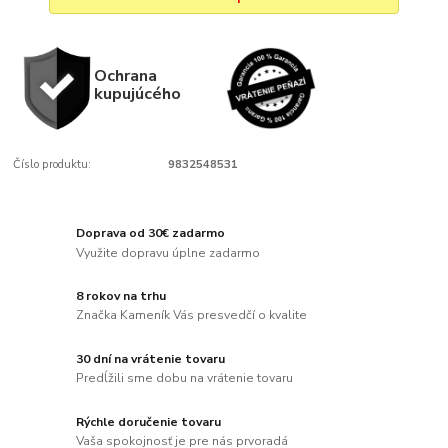
Ochrana
kupujúcého
Číslo produktu:
9832548531
Doprava od 30€ zadarmo
Využite dopravu úplne zadarmo
8 rokov na trhu
Značka Kameník Vás presvedčí o kvalite
30 dní na vrátenie tovaru
Predĺžili sme dobu na vrátenie tovaru
Rýchle doručenie tovaru
Vaša spokojnosť je pre nás prvoradá