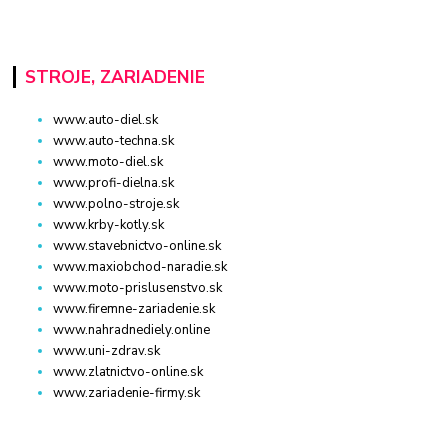
STROJE, ZARIADENIE
www.auto-diel.sk
www.auto-techna.sk
www.moto-diel.sk
www.profi-dielna.sk
www.polno-stroje.sk
www.krby-kotly.sk
www.stavebnictvo-online.sk
www.maxiobchod-naradie.sk
www.moto-prislusenstvo.sk
www.firemne-zariadenie.sk
www.nahradnediely.online
www.uni-zdrav.sk
www.zlatnictvo-online.sk
www.zariadenie-firmy.sk