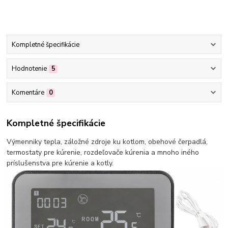
Kompletné špecifikácie
Hodnotenie
5
Komentáre
0
Kompletné špecifikácie
Výmenniky tepla, záložné zdroje ku kotlom, obehové čerpadlá,
termostaty pre kúrenie, rozdeľovače kúrenia a mnoho iného
príslušenstva pre kúrenie a kotly.