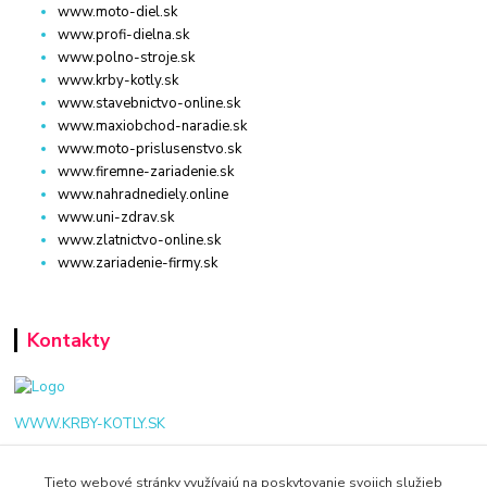
www.moto-diel.sk
www.profi-dielna.sk
www.polno-stroje.sk
www.krby-kotly.sk
www.stavebnictvo-online.sk
www.maxiobchod-naradie.sk
www.moto-prislusenstvo.sk
www.firemne-zariadenie.sk
www.nahradnediely.online
www.uni-zdrav.sk
www.zlatnictvo-online.sk
www.zariadenie-firmy.sk
Kontakty
WWW.KRBY-KOTLY.SK
Tieto webové stránky využívajú na poskytovanie svojich služieb