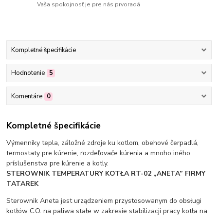
Vaša spokojnosť je pre nás prvoradá
Kompletné špecifikácie
Hodnotenie
5
Komentáre
0
Kompletné špecifikácie
Výmenniky tepla, záložné zdroje ku kotlom, obehové čerpadlá,
termostaty pre kúrenie, rozdeľovače kúrenia a mnoho iného
príslušenstva pre kúrenie a kotly.
STEROWNIK TEMPERATURY KOTŁA RT-02 „ANETA” FIRMY
TATAREK
Sterownik Aneta jest urządzeniem przystosowanym do obsługi
kotłów C.O. na paliwa stałe w zakresie stabilizacji pracy kotła na