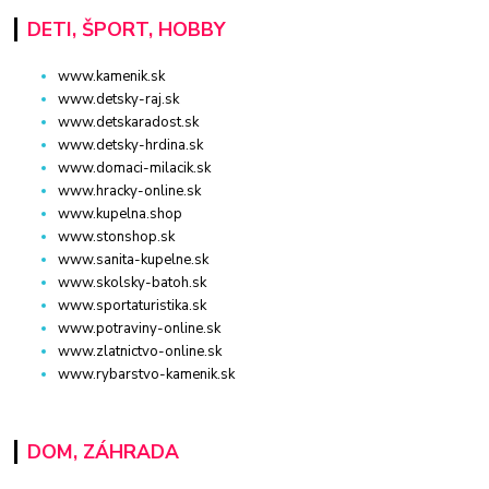
DETI, ŠPORT, HOBBY
www.kamenik.sk
www.detsky-raj.sk
www.detskaradost.sk
www.detsky-hrdina.sk
www.domaci-milacik.sk
www.hracky-online.sk
www.kupelna.shop
www.stonshop.sk
www.sanita-kupelne.sk
www.skolsky-batoh.sk
www.sportaturistika.sk
www.potraviny-online.sk
www.zlatnictvo-online.sk
www.rybarstvo-kamenik.sk
DOM, ZÁHRADA