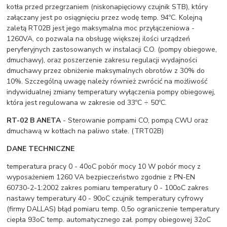
kotła przed przegrzaniem (niskonapięciowy czujnik STB), który
załączany jest po osiągnięciu przez wodę temp. 94ºC. Kolejną
zaletą RT02B jest jego maksymalna moc przyłączeniowa -
1260VA, co pozwala na obsługę większej ilości urządzeń
peryferyjnych zastosowanych w instalacji C.O. (pompy obiegowe,
dmuchawy), oraz poszerzenie zakresu regulacji wydajności
dmuchawy przez obniżenie maksymalnych obrotów z 30% do
10%. Szczególną uwagę należy również zwrócić na możliwość
indywidualnej zmiany temperatury wyłączenia pompy obiegowej,
która jest regulowana w zakresie od 33ºC ÷ 50ºC.
RT-02 B ANETA
- Sterowanie pompami CO, pompą CWU oraz
dmuchawą w kotłach na paliwo stałe. (TRT02B)
DANE TECHNICZNE
temperatura pracy 0 - 40oC pobór mocy 10 W pobór mocy z
wyposażeniem 1260 VA bezpieczeństwo zgodnie z PN-EN
60730-2-1:2002 zakres pomiaru temperatury 0 - 100oC zakres
nastawy temperatury 40 - 90oC czujnik temperatury cyfrowy
(firmy DALLAS) błąd pomiaru temp. 0,5o ograniczenie temperatury
ciepła 93oC temp. automatycznego zał. pompy obiegowej 32oC