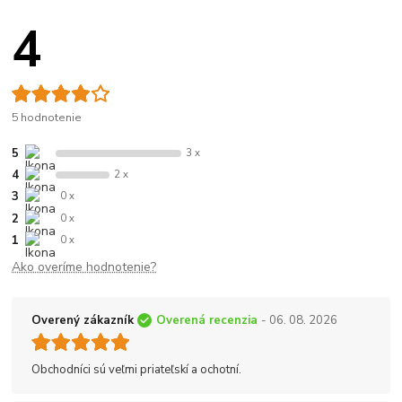
4
5 hodnotenie
5
3 x
4
2 x
3
0 x
2
0 x
1
0 x
Ako overíme hodnotenie?
Overený zákazník
Overená recenzia
- 06. 08. 2026
Obchodníci sú veľmi priateľskí a ochotní.