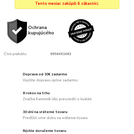
Tento mesiac zakúpili 6 zákazníci.
Ochrana
kupujúcého
Číslo produktu:
9956492483
Doprava od 30€ zadarmo
Využite dopravu úplne zadarmo
8 rokov na trhu
Značka Kameník Vás presvedčí o kvalite
30 dní na vrátenie tovaru
Predĺžili sme dobu na vrátenie tovaru
Rýchle doručenie tovaru