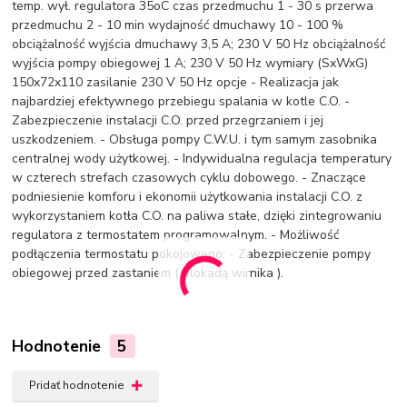
temp. wył. regulatora 35oC czas przedmuchu 1 - 30 s przerwa
przedmuchu 2 - 10 min wydajność dmuchawy 10 - 100 %
obciążalność wyjścia dmuchawy 3,5 A; 230 V 50 Hz obciążalność
wyjścia pompy obiegowej 1 A; 230 V 50 Hz wymiary (SxWxG)
150x72x110 zasilanie 230 V 50 Hz opcje - Realizacja jak
najbardziej efektywnego przebiegu spalania w kotle C.O. -
Zabezpieczenie instalacji C.O. przed przegrzaniem i jej
uszkodzeniem. - Obsługa pompy C.W.U. i tym samym zasobnika
centralnej wody użytkowej. - Indywidualna regulacja temperatury
w czterech strefach czasowych cyklu dobowego. - Znaczące
podniesienie komforu i ekonomii użytkowania instalacji C.O. z
wykorzystaniem kotła C.O. na paliwa stałe, dzięki zintegrowaniu
regulatora z termostatem programowalnym. - Możliwość
podłączenia termostatu pokojowego. - Zabezpieczenie pompy
obiegowej przed zastaniem ( blokadą wirnika ).
Hodnotenie
5
Pridať hodnotenie