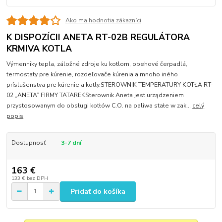
Ako ma hodnotia zákazníci
K DISPOZÍCII ANETA RT-02B REGULÁTORA
KRMIVA KOTLA
Výmenniky tepla, záložné zdroje ku kotlom, obehové čerpadlá,
termostaty pre kúrenie, rozdeľovače kúrenia a mnoho iného
príslušenstva pre kúrenie a kotly.STEROWNIK TEMPERATURY KOTŁA RT-
02 „ANETA” FIRMY TATAREKSterownik Aneta jest urządzeniem
przystosowanym do obsługi kotłów C.O. na paliwa stałe w zak...
celý
popis
Dostupnosť
3-7 dní
163 €
133 €
bez DPH
Pridať do košíka