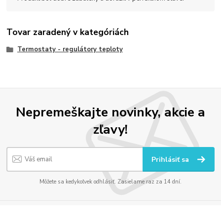
Tovar zaradený v kategóriách
Termostaty - regulátory teploty
Nepremeškajte novinky, akcie a
zľavy!
Prihlásiť sa
Môžete sa kedykoľvek odhlásiť. Zasielame raz za 14 dní.