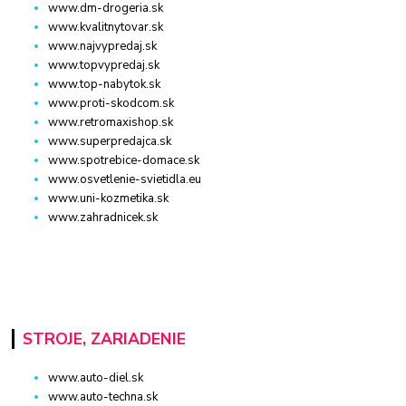
www.dm-drogeria.sk
www.kvalitnytovar.sk
www.najvypredaj.sk
www.topvypredaj.sk
www.top-nabytok.sk
www.proti-skodcom.sk
www.retromaxishop.sk
www.superpredajca.sk
www.spotrebice-domace.sk
www.osvetlenie-svietidla.eu
www.uni-kozmetika.sk
www.zahradnicek.sk
STROJE, ZARIADENIE
www.auto-diel.sk
www.auto-techna.sk