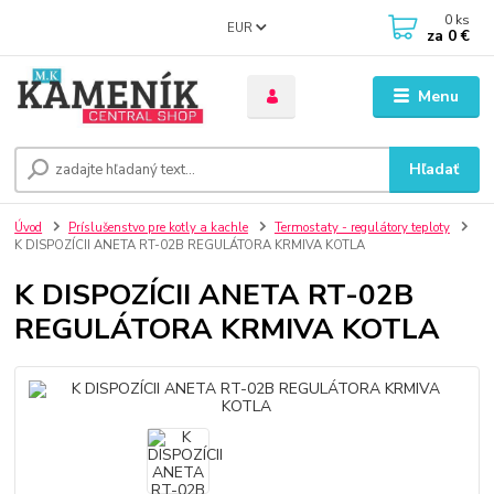
0
ks
EUR
za
0 €
Menu
Hľadať
Úvod
Príslušenstvo pre kotly a kachle
Termostaty - regulátory teploty
K DISPOZÍCII ANETA RT-02B REGULÁTORA KRMIVA KOTLA
K DISPOZÍCII ANETA RT-02B
REGULÁTORA KRMIVA KOTLA