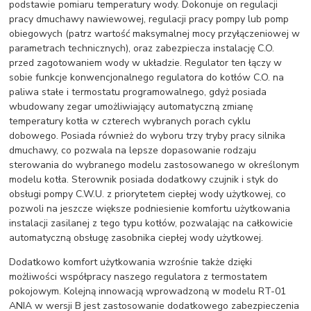
podstawie pomiaru temperatury wody. Dokonuje on regulacji
pracy dmuchawy nawiewowej, regulacji pracy pompy lub pomp
obiegowych (patrz wartość maksymalnej mocy przyłączeniowej w
parametrach technicznych), oraz zabezpiecza instalację C.O.
przed zagotowaniem wody w układzie. Regulator ten łączy w
sobie funkcje konwencjonalnego regulatora do kotłów C.O. na
paliwa stałe i termostatu programowalnego, gdyż posiada
wbudowany zegar umożliwiający automatyczną zmianę
temperatury kotła w czterech wybranych porach cyklu
dobowego. Posiada również do wyboru trzy tryby pracy silnika
dmuchawy, co pozwala na lepsze dopasowanie rodzaju
sterowania do wybranego modelu zastosowanego w określonym
modelu kotła. Sterownik posiada dodatkowy czujnik i styk do
obsługi pompy C.W.U. z priorytetem ciepłej wody użytkowej, co
pozwoli na jeszcze większe podniesienie komfortu użytkowania
instalacji zasilanej z tego typu kotłów, pozwalając na całkowicie
automatyczną obsługę zasobnika ciepłej wody użytkowej.
Dodatkowo komfort użytkowania wzrośnie także dzięki
możliwości współpracy naszego regulatora z termostatem
pokojowym. Kolejną innowacją wprowadzoną w modelu RT-01
ANIA w wersji B jest zastosowanie dodatkowego zabezpieczenia