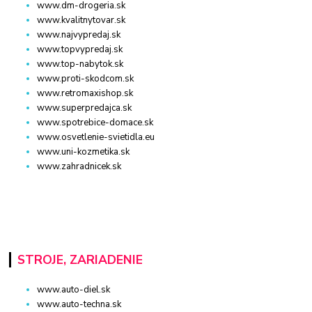
www.dm-drogeria.sk
www.kvalitnytovar.sk
www.najvypredaj.sk
www.topvypredaj.sk
www.top-nabytok.sk
www.proti-skodcom.sk
www.retromaxishop.sk
www.superpredajca.sk
www.spotrebice-domace.sk
www.osvetlenie-svietidla.eu
www.uni-kozmetika.sk
www.zahradnicek.sk
STROJE, ZARIADENIE
www.auto-diel.sk
www.auto-techna.sk