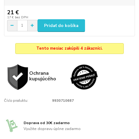
21 €
17 €
bez DPH
Pridať do košíka
Tento mesiac zakúpili 4 zákazníci.
Ochrana
kupujúcého
Číslo produktu:
9930710687
Doprava od 30€ zadarmo
Využite dopravu úplne zadarmo