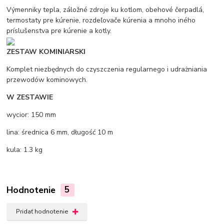
Výmenniky tepla, záložné zdroje ku kotlom, obehové čerpadlá,
termostaty pre kúrenie, rozdeľovače kúrenia a mnoho iného
príslušenstva pre kúrenie a kotly.
ZESTAW KOMINIARSKI
Komplet niezbędnych do czyszczenia regularnego i udrażniania
przewodów kominowych.
W ZESTAWIE
wycior: 150 mm
lina: średnica 6 mm, długość 10 m
kula: 1.3 kg
Hodnotenie
5
Pridať hodnotenie