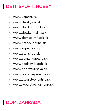
DETI, ŠPORT, HOBBY
www.kamenik.sk
www.detsky-raj.sk
www.detskaradost.sk
www.detsky-hrdina.sk
www.domaci-milacik.sk
www.hracky-online.sk
www.kupelna.shop
www.stonshop.sk
www.sanita-kupelne.sk
www.skolsky-batoh.sk
www.sportaturistika.sk
www.potraviny-online.sk
www.zlatnictvo-online.sk
www.rybarstvo-kamenik.sk
DOM, ZÁHRADA