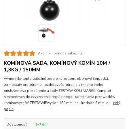
Ako ma hodnotia zákazníci
KOMÍNOVÁ SADA, KOMÍNOVÝ KOMÍN 10M /
1,3KG / 150MM
Výmenniky tepla, záložné zdroje ku kotlom, obehové čerpadlá,
termostaty pre kúrenie, rozdeľovače kúrenia a mnoho iného
príslušenstva pre kúrenie a kotly.ZESTAW KOMINIARSKIKomplet
niezbędnych do czyszczenia regularnego i udrażniania przewodów
kominowych.W ZESTAWIEwycior: 150 mmlina: średnica 6 mm, dł...
celý
popis
Dostupnosť
3-7 dní