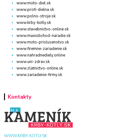
www.moto-diel.sk
www.profi-dielna.sk
www.polno-stroje.sk
www.krby-kotly.sk
www.stavebnictvo-online.sk
www.maxiobchod-naradie.sk
www.moto-prislusenstvo.sk
www.firemne-zariadenie.sk
www.nahradnediely.online
www.uni-zdrav.sk
www.zlatnictvo-online.sk
www.zariadenie-firmy.sk
Kontakty
WWW.KRBY-KOTLY.SK