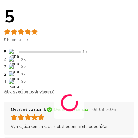
5
5 hodnotenie
5
5 x
4
0 x
3
0 x
2
0 x
1
0 x
Ako overíme hodnotenie?
Overený zákazník
Overená recenzia
- 08. 08. 2026
Vynikajúca komunikácia s obchodom, vrelo odporúčam.