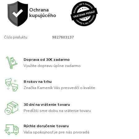
Ochrana
kupujúcého
Číslo produktu:
9827603137
Doprava od 30€ zadarmo
Využite dopravu úplne zadarmo
8 rokov na trhu
Značka Kameník Vás presvedčí o kvalite
30 dní na vrátenie tovaru
Predĺžili sme dobu na vrátenie tovaru
Rýchle doručenie tovaru
Vaša spokojnosť je pre nás prvoradá