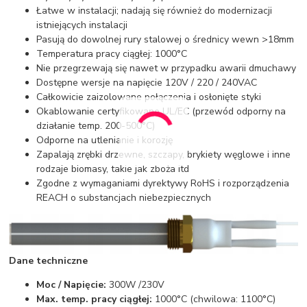
Łatwe w instalacji; nadają się również do modernizacji
istniejących instalacji
Pasują do dowolnej rury stalowej o średnicy wewn >18mm
Temperatura pracy ciągłej: 1000°C
Nie przegrzewają się nawet w przypadku awarii dmuchawy
Dostępne wersje na napięcie 120V / 220 / 240VAC
Całkowicie zaizolowane połączenia i osłonięte styki
Okablowanie certyfikowane UL/EC (przewód odporny na
działanie temp. 200-500°C)
Odporne na utlenianie i korozję
Zapalają zrębki drzewne, szczapy, brykiety węglowe i inne
rodzaje biomasy, takie jak zboża itd
Zgodne z wymaganiami dyrektywy RoHS i rozporządzenia
REACH o substancjach niebezpiecznych
Dane techniczne
Moc / Napięcie:
300W /230V
Max. temp. pracy ciągłej:
1000°C (chwilowa: 1100°C)