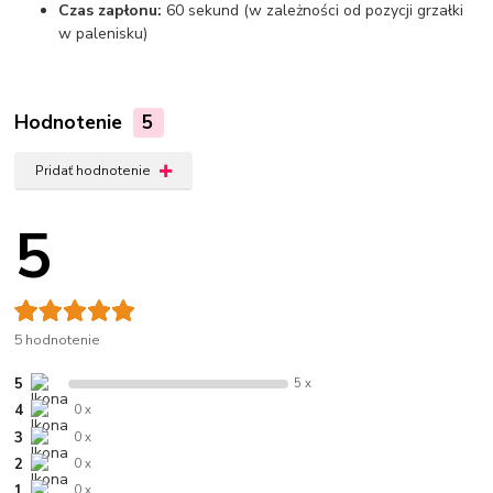
Czas zapłonu:
60 sekund (w zależności od pozycji grzałki
w palenisku)
Hodnotenie
5
Pridať hodnotenie
5
5 hodnotenie
5
5 x
4
0 x
3
0 x
2
0 x
1
0 x