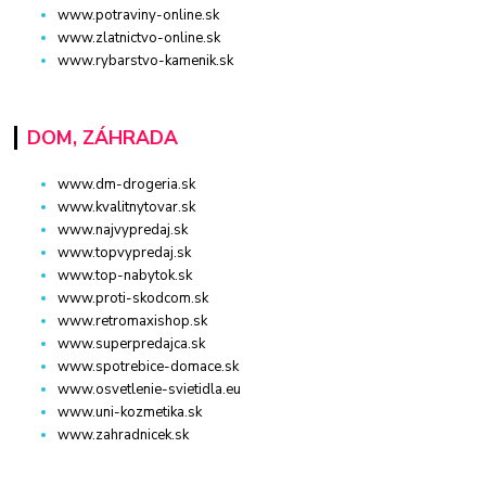
www.potraviny-online.sk
www.zlatnictvo-online.sk
www.rybarstvo-kamenik.sk
DOM, ZÁHRADA
www.dm-drogeria.sk
www.kvalitnytovar.sk
www.najvypredaj.sk
www.topvypredaj.sk
www.top-nabytok.sk
www.proti-skodcom.sk
www.retromaxishop.sk
www.superpredajca.sk
www.spotrebice-domace.sk
www.osvetlenie-svietidla.eu
www.uni-kozmetika.sk
www.zahradnicek.sk