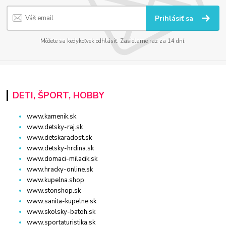
Prihlásiť sa
Môžete sa kedykoľvek odhlásiť. Zasielame raz za 14 dní.
DETI, ŠPORT, HOBBY
www.kamenik.sk
www.detsky-raj.sk
www.detskaradost.sk
www.detsky-hrdina.sk
www.domaci-milacik.sk
www.hracky-online.sk
www.kupelna.shop
www.stonshop.sk
www.sanita-kupelne.sk
www.skolsky-batoh.sk
www.sportaturistika.sk