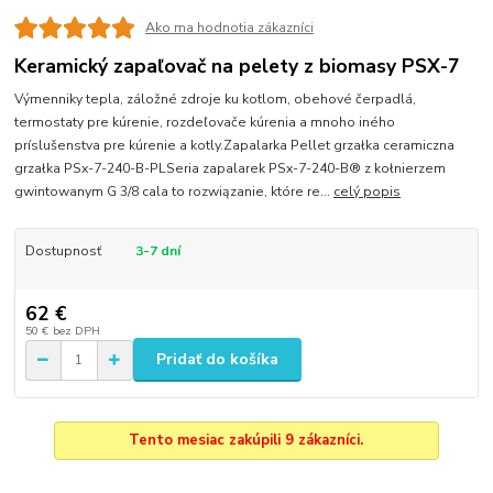
Ako ma hodnotia zákazníci
Keramický zapaľovač na pelety z biomasy PSX-7
Výmenniky tepla, záložné zdroje ku kotlom, obehové čerpadlá,
termostaty pre kúrenie, rozdeľovače kúrenia a mnoho iného
príslušenstva pre kúrenie a kotly.Zapalarka Pellet grzałka ceramiczna
grzałka PSx-7-240-B-PLSeria zapalarek PSx-7-240-B® z kołnierzem
gwintowanym G 3/8 cala to rozwiązanie, które re...
celý popis
Dostupnosť
3-7 dní
62 €
50 €
bez DPH
Pridať do košíka
Tento mesiac zakúpili 9 zákazníci.