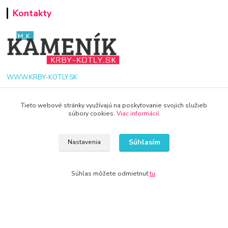
Kontakty
WWW.KRBY-KOTLY.SK
Tieto webové stránky využívajú na poskytovanie svojich služieb
súbory cookies.
Viac informácií
.
info@krby-kotly.sk
Súhlasím
Nastavenia
Súhlas môžete odmietnuť
tu
.
© 2024 Všetky práva vyhradené KAMENIK.SK
Vytvorené na
Eshop-rychlo.sk