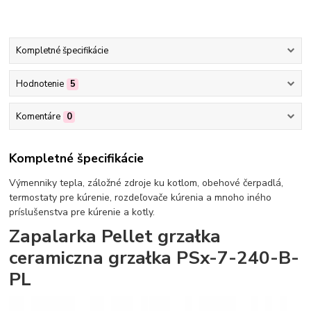
Kompletné špecifikácie
Hodnotenie
5
Komentáre
0
Kompletné špecifikácie
Výmenniky tepla, záložné zdroje ku kotlom, obehové čerpadlá,
termostaty pre kúrenie, rozdeľovače kúrenia a mnoho iného
príslušenstva pre kúrenie a kotly.
Zapalarka Pellet grzałka
ceramiczna grzałka PSx-7-240-B-
PL