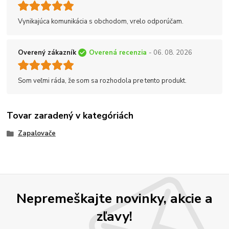
Vynikajúca komunikácia s obchodom, vrelo odporúčam.
Overený zákazník
Overená recenzia
- 06. 08. 2026
Som veľmi ráda, že som sa rozhodola pre tento produkt.
Tovar zaradený v kategóriách
Zapalovače
Nepremeškajte novinky, akcie a
zľavy!