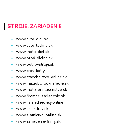
STROJE, ZARIADENIE
www.auto-diel.sk
www.auto-techna.sk
www.moto-diel.sk
www.profi-dielna.sk
www.polno-stroje.sk
www.krby-kotly.sk
www.stavebnictvo-online.sk
www.maxiobchod-naradie.sk
www.moto-prislusenstvo.sk
www.firemne-zariadenie.sk
www.nahradnediely.online
www.uni-zdrav.sk
www.zlatnictvo-online.sk
www.zariadenie-firmy.sk