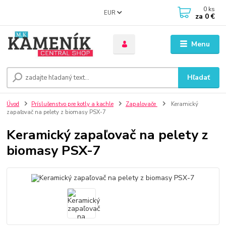
0
ks
EUR
za
0 €
Menu
Hľadať
Úvod
Príslušenstvo pre kotly a kachle
Zapalovače
Keramický
zapaľovač na pelety z biomasy PSX-7
Keramický zapaľovač na pelety z
biomasy PSX-7