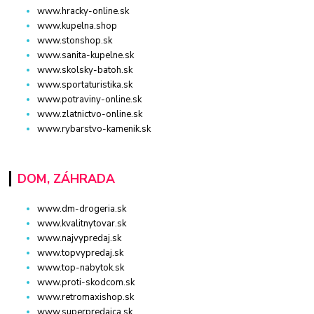
www.hracky-online.sk
www.kupelna.shop
www.stonshop.sk
www.sanita-kupelne.sk
www.skolsky-batoh.sk
www.sportaturistika.sk
www.potraviny-online.sk
www.zlatnictvo-online.sk
www.rybarstvo-kamenik.sk
DOM, ZÁHRADA
www.dm-drogeria.sk
www.kvalitnytovar.sk
www.najvypredaj.sk
www.topvypredaj.sk
www.top-nabytok.sk
www.proti-skodcom.sk
www.retromaxishop.sk
www.superpredajca.sk