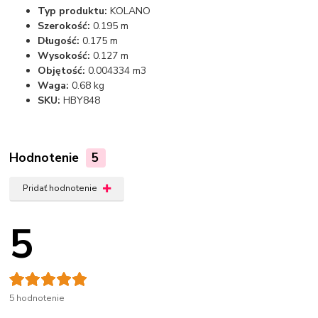
Typ produktu:
KOLANO
Szerokość:
0.195 m
Długość:
0.175 m
Wysokość:
0.127 m
Objętość:
0.004334 m3
Waga:
0.68 kg
SKU:
HBY848
Hodnotenie
5
Pridať hodnotenie
5
5 hodnotenie