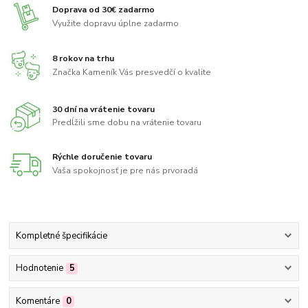
Doprava od 30€ zadarmo
Využite dopravu úplne zadarmo
8 rokov na trhu
Značka Kameník Vás presvedčí o kvalite
30 dní na vrátenie tovaru
Predĺžili sme dobu na vrátenie tovaru
Rýchle doručenie tovaru
Vaša spokojnosť je pre nás prvoradá
Kompletné špecifikácie
Hodnotenie
5
Komentáre
0