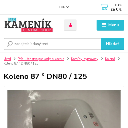
0
ks
EUR
za
0 €
Menu
Hľadať
Úvod
Príslušenstvo pre kotly a kachle
Komíny-dymovody
Kolená
Koleno 87 ° DN80 / 125
Koleno 87 ° DN80 / 125