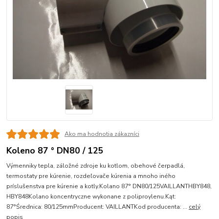
Ako ma hodnotia zákazníci
Koleno 87 ° DN80 / 125
Výmenniky tepla, záložné zdroje ku kotlom, obehové čerpadlá,
termostaty pre kúrenie, rozdeľovače kúrenia a mnoho iného
príslušenstva pre kúrenie a kotly.Kolano 87° DN80/125VAILLANTHBY848,
HBY848Kolano koncentryczne wykonane z poliproylenu.Kąt:
87°Średnica: 80/125mmProducent: VAILLANTKod producenta: ...
celý
popis