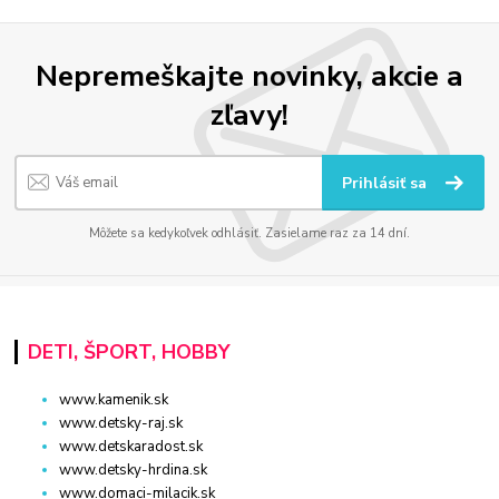
Nepremeškajte novinky, akcie a
zľavy!
Prihlásiť sa
Môžete sa kedykoľvek odhlásiť. Zasielame raz za 14 dní.
DETI, ŠPORT, HOBBY
www.kamenik.sk
www.detsky-raj.sk
www.detskaradost.sk
www.detsky-hrdina.sk
www.domaci-milacik.sk