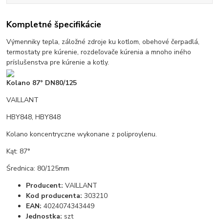
Kompletné špecifikácie
Výmenniky tepla, záložné zdroje ku kotlom, obehové čerpadlá,
termostaty pre kúrenie, rozdeľovače kúrenia a mnoho iného
príslušenstva pre kúrenie a kotly.
Kolano 87° DN80/125
VAILLANT
HBY848, HBY848
Kolano koncentryczne wykonane z poliproylenu.
Kąt: 87°
Średnica: 80/125mm
Producent:
VAILLANT
Kod producenta:
303210
EAN:
4024074343449
Jednostka:
szt