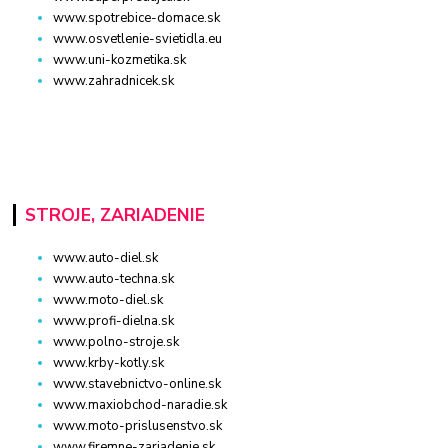
www.spotrebice-domace.sk
www.osvetlenie-svietidla.eu
www.uni-kozmetika.sk
www.zahradnicek.sk
STROJE, ZARIADENIE
www.auto-diel.sk
www.auto-techna.sk
www.moto-diel.sk
www.profi-dielna.sk
www.polno-stroje.sk
www.krby-kotly.sk
www.stavebnictvo-online.sk
www.maxiobchod-naradie.sk
www.moto-prislusenstvo.sk
www.firemne-zariadenie.sk