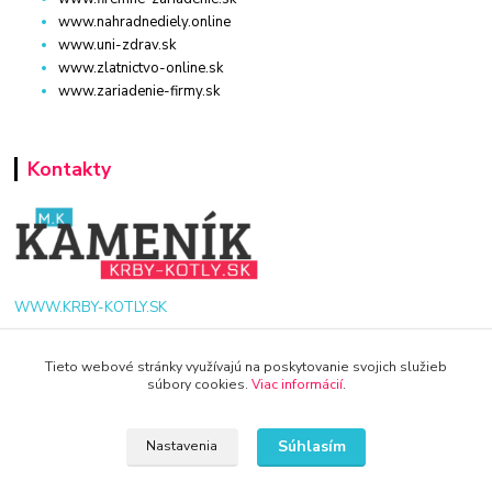
www.nahradnediely.online
www.uni-zdrav.sk
www.zlatnictvo-online.sk
www.zariadenie-firmy.sk
Kontakty
WWW.KRBY-KOTLY.SK
Tieto webové stránky využívajú na poskytovanie svojich služieb
súbory cookies.
Viac informácií
.
info@krby-kotly.sk
Súhlasím
Nastavenia