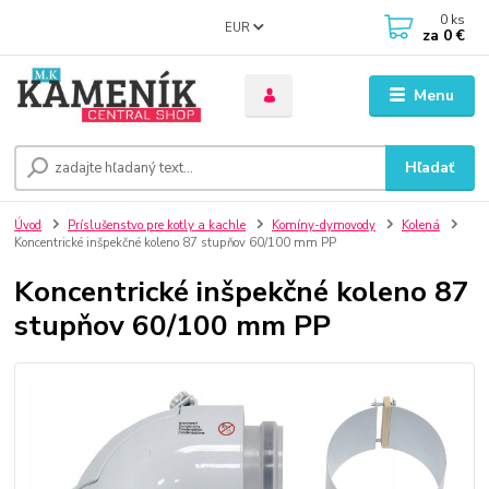
0
ks
EUR
za
0 €
Menu
Hľadať
Úvod
Príslušenstvo pre kotly a kachle
Komíny-dymovody
Kolená
Koncentrické inšpekčné koleno 87 stupňov 60/100 mm PP
Koncentrické inšpekčné koleno 87
stupňov 60/100 mm PP