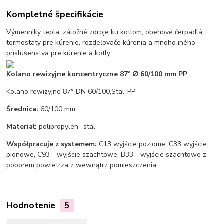
Kompletné špecifikácie
Výmenniky tepla, záložné zdroje ku kotlom, obehové čerpadlá,
termostaty pre kúrenie, rozdeľovače kúrenia a mnoho iného
príslušenstva pre kúrenie a kotly.
Kolano rewizyjne koncentryczne 87º ∅ 60/100 mm PP
Kolano rewizyjne 87° DN 60/100,Stal-PP
Średnica:
60/100 mm
Materiał:
polipropylen -stal
Współpracuje z systemem:
C13 wyjście poziome, C33 wyjście
pionowe, C93 - wyjście szachtowe, B33 - wyjście szachtowe z
poborem powietrza z wewnątrz pomieszczenia
Hodnotenie
5