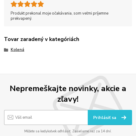
Produkt prekonal moje očakávania, som veľmi príjemne
prekvapený.
Tovar zaradený v kategóriách
Kolená
Nepremeškajte novinky, akcie a
zľavy!
Prihlásiť sa
Môžete sa kedykoľvek odhlásiť. Zasielame raz za 14 dní.