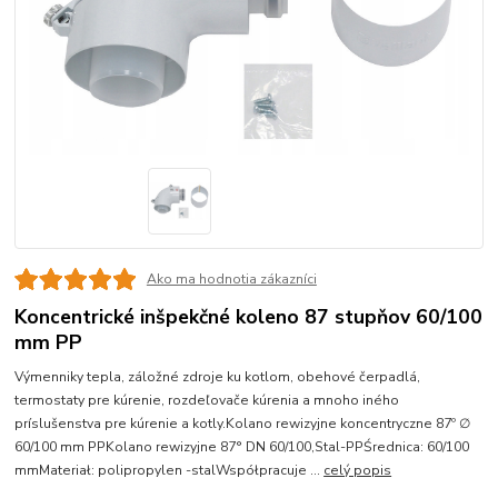
Ako ma hodnotia zákazníci
Koncentrické inšpekčné koleno 87 stupňov 60/100
mm PP
Výmenniky tepla, záložné zdroje ku kotlom, obehové čerpadlá,
termostaty pre kúrenie, rozdeľovače kúrenia a mnoho iného
príslušenstva pre kúrenie a kotly.Kolano rewizyjne koncentryczne 87º ∅
60/100 mm PPKolano rewizyjne 87° DN 60/100,Stal-PPŚrednica: 60/100
mmMateriał: polipropylen -stalWspółpracuje ...
celý popis