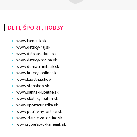
DETI, ŠPORT, HOBBY
www.kamenik.sk
www.detsky-raj.sk
www.detskaradost.sk
www.detsky-hrdina.sk
www.domaci-milacik.sk
www.hracky-online.sk
www.kupelna.shop
www.stonshop.sk
www.sanita-kupelne.sk
www.skolsky-batoh.sk
www.sportaturistika.sk
www.potraviny-online.sk
www.zlatnictvo-online.sk
www.rybarstvo-kamenik.sk