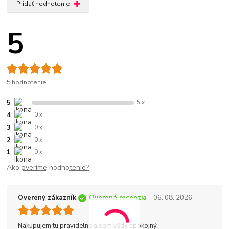
Pridať hodnotenie
5
5 hodnotenie
5
5 x
4
0 x
3
0 x
2
0 x
1
0 x
Ako overíme hodnotenie?
Overený zákazník
Overená recenzia
- 06. 08. 2026
Nakupujem tu pravidelne a som vždy spokojný.