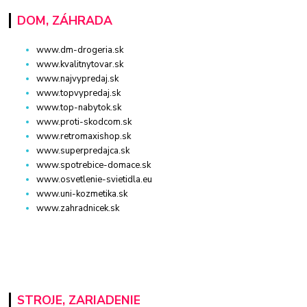
DOM, ZÁHRADA
www.dm-drogeria.sk
www.kvalitnytovar.sk
www.najvypredaj.sk
www.topvypredaj.sk
www.top-nabytok.sk
www.proti-skodcom.sk
www.retromaxishop.sk
www.superpredajca.sk
www.spotrebice-domace.sk
www.osvetlenie-svietidla.eu
www.uni-kozmetika.sk
www.zahradnicek.sk
STROJE, ZARIADENIE