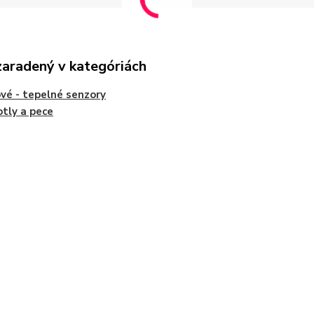
zaradený v kategóriách
vé - tepelné senzory
otly a pece