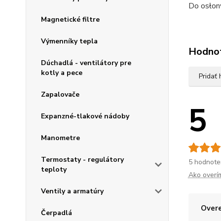
Do osłon
Magnetické filtre
Výmenníky tepla
Hodno
Dúchadlá - ventilátory pre
kotly a pece
Pridať
Zapalovače
5
Expanzné-tlakové nádoby
Manometre
Termostaty - regulátory
5 hodnote
teploty
Ako overí
Ventily a armatúry
Overe
Čerpadlá