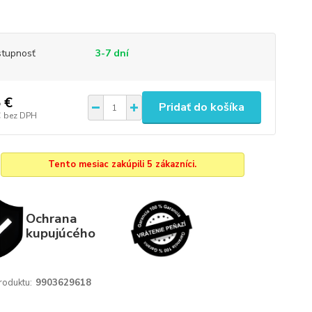
tupnosť
3-7 dní
 €
Pridať do košíka
€
bez DPH
Tento mesiac zakúpili 5 zákazníci.
Ochrana
kupujúcého
roduktu:
9903629618