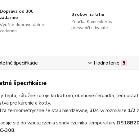
Doprava od 30€
8 rokov na trhu
zadarmo
Značka Kameník Vás
Využite dopravu úplne
presvedčí o kvalite
zadarmo
etné špecifikácie
Hodnotenie
5
tné špecifikácie
 tepla, záložné zdroje ku kotlom, obehové čerpadlá, termostaty
stva pre kúrenie a kotly.
ilza termometryczne że stali nierdzewnej
304
w rozmiarze
1/2
nadaje się do wpuszczenia sondy czujnika temperatury
DS18B2
TC-308
.