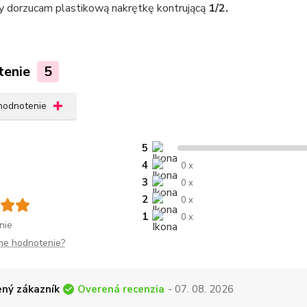
y dorzucam plastikową nakrętkę kontrującą
1/2.
tenie
5
 hodnotenie
5
4
0 x
3
0 x
2
0 x
1
0 x
nie
me hodnotenie?
Overená recenzia
ný zákazník
- 07. 08. 2026