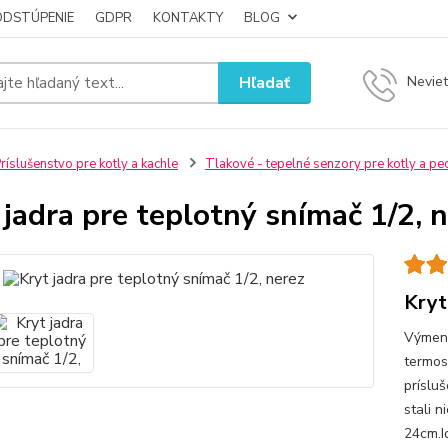
ODSTÚPENIE
GDPR
KONTAKTY
BLOG
Hľadať
Neviet
ríslušenstvo pre kotly a kachle
Tlakové - tepelné senzory pre kotly a pe
 jadra pre teplotný snímač 1/2, 
Kryt
Výmenn
termos
príslu
stali 
24cm.I