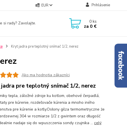
Prihlásenie
EUR
0
ks
e si rady? Zavolajte.
za
0 €
ce
Kryt jadra pre teplotný snímač 1/2, nerez
nerez
Ako ma hodnotia zákazníci
 jadra pre teplotný snímač 1/2, nerez
iky tepla, záložné zdroje ku kotlom, obehové čerpadlá,
taty pre kúrenie, rozdeľovače kúrenia a mnoho iného
šenstva pre kúrenie a kotly.Osłony gilza termometryczne że
nierdzewnej 304 w rozmiarze 1/2 z gwintem oraz długość
dealnie nadaje się do wpuszczenia sondy czujnika ...
celý