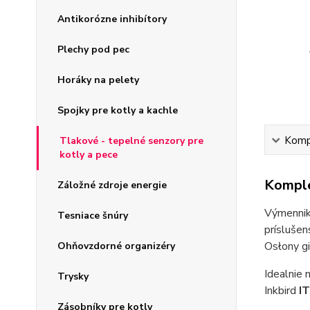
Antikorózne inhibítory
Plechy pod pec
Horáky na pelety
Spojky pre kotly a kachle
Kompl
Tlakové - tepelné senzory pre
kotly a pece
Komple
Záložné zdroje energie
Výmenniky
Tesniace šnúry
príslušen
Osłony g
Ohňovzdorné organizéry
Idealnie 
Trysky
Inkbird
I
Zásobníky pre kotly