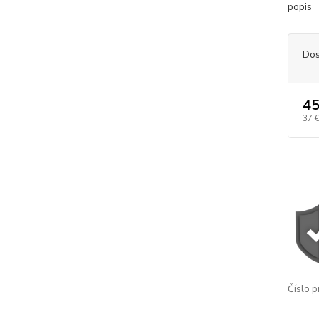
popis
Dos
45
37 
Číslo p