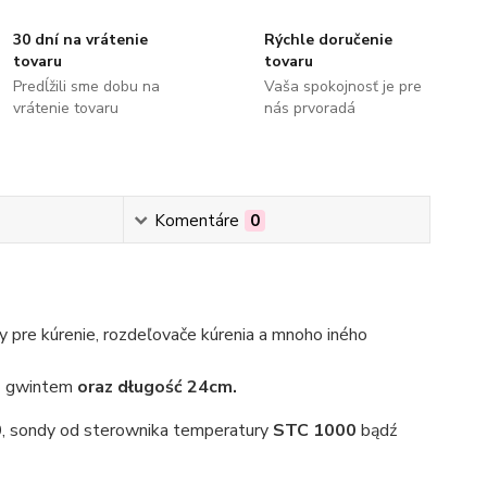
30 dní na vrátenie
Rýchle doručenie
tovaru
tovaru
Predĺžili sme dobu na
Vaša spokojnosť je pre
vrátenie tovaru
nás prvoradá
Komentáre
0
 pre kúrenie, rozdeľovače kúrenia a mnoho iného
z gwintem
oraz długość 24cm.
0
, sondy od sterownika temperatury
STC 1000
bądź