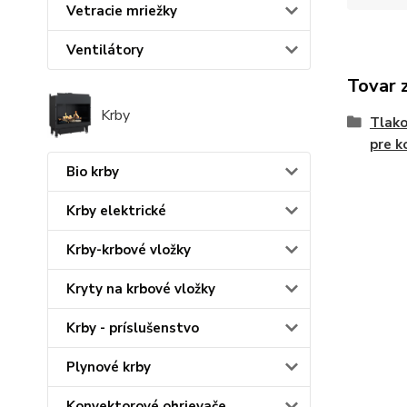
Vetracie mriežky
Ventilátory
Tovar 
Krby
Tlako
pre k
Bio krby
Krby elektrické
Krby-krbové vložky
Kryty na krbové vložky
Krby - príslušenstvo
Plynové krby
Konvektorové ohrievače