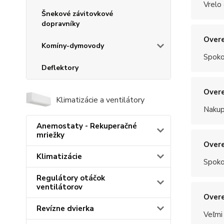
Vrelo
Šnekové závitovkové
dopravníky
Overe
Komíny-dymovody
Spoko
Deflektory
Overe
Klimatizácie a ventilátory
Nakup
Anemostaty - Rekuperačné
mriežky
Overe
Klimatizácie
Spoko
Regulátory otáčok
ventilátorov
Overe
Revízne dvierka
Veľmi