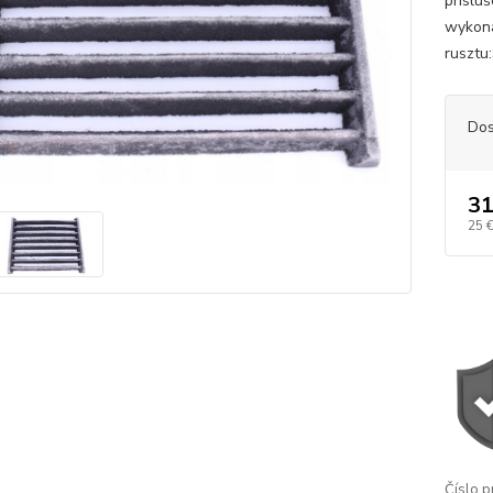
príslu
wykona
rusztu
Dos
31
25 
Číslo p