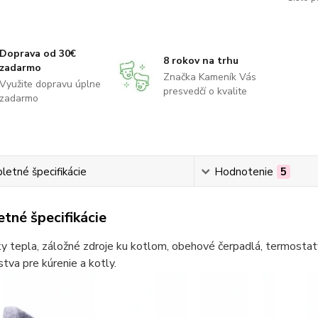
Doprava od 30€
8 rokov na trhu
zadarmo
Značka Kameník Vás
Využite dopravu úplne
presvedčí o kvalite
zadarmo
etné špecifikácie
Hodnotenie
5
tné špecifikácie
 tepla, záložné zdroje ku kotlom, obehové čerpadlá, termostaty
stva pre kúrenie a kotly.