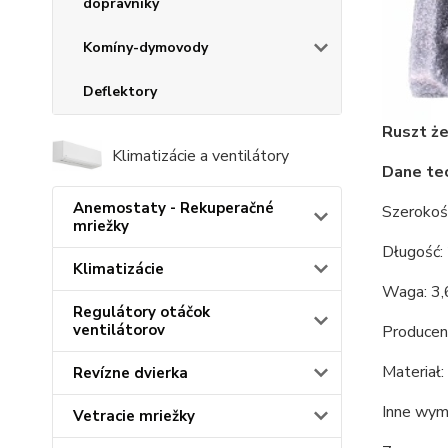
dopravníky
Komíny-dymovody
Deflektory
Ruszt że
Klimatizácie a ventilátory
Dane tec
Anemostaty - Rekuperačné
Szeroko
mriežky
Długość
Klimatizácie
Waga: 3,
Regulátory otáčok
ventilátorov
Producen
Materiał:
Revízne dvierka
Inne wymi
Vetracie mriežky