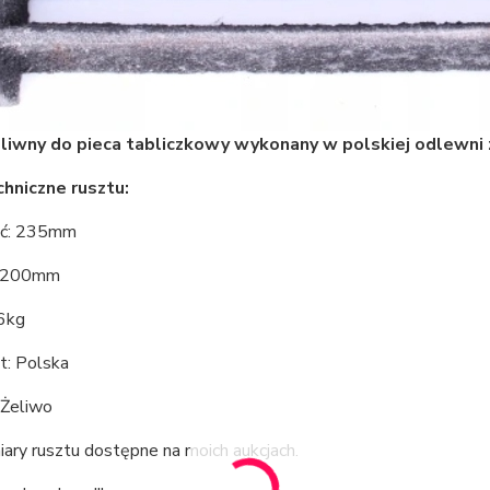
liwny do pieca tabliczkowy wykonany w polskiej odlewni 
hniczne rusztu:
ść: 235mm
: 200mm
6kg
t: Polska
 Żeliwo
ary rusztu dostępne na moich aukcjach.