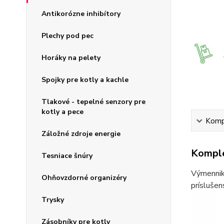
Antikorózne inhibítory
Plechy pod pec
Horáky na pelety
Spojky pre kotly a kachle
Tlakové - tepelné senzory pre
kotly a pece
Kompl
Záložné zdroje energie
Komple
Tesniace šnúry
Výmenniky
Ohňovzdorné organizéry
príslušen
Trysky
Zásobníky pre kotly