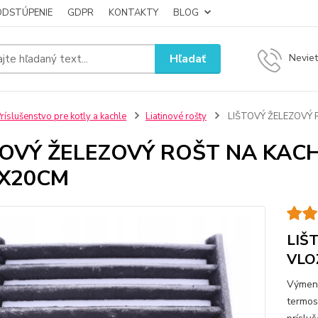
ODSTÚPENIE
GDPR
KONTAKTY
BLOG
Hľadať
Neviet
ríslušenstvo pre kotly a kachle
Liatinové rošty
LIŠTOVÝ ŽELEZOVÝ 
TOVÝ ŽELEZOVÝ ROŠT NA KAC
5X20CM
LIŠ
VLO
Výmenn
termos