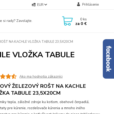
Prihlásenie
EUR
0
ks
e si rady? Zavolajte.
za
0 €
ROŠT NA KACHLE VLOŽKA TABULE 23,5X20CM
HLE VLOŽKA TABULE
Ako ma hodnotia zákazníci
TOVÝ ŽELEZOVÝ ROŠT NA KACHLE
ŽKA TABULE 23,5X20CM
iky tepla, záložné zdroje ku kotlom, obehové čerpadlá,
taty pre kúrenie, rozdeľovače kúrenia a mnoho iného