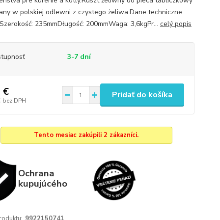
šenstva pre kúrenie a kotly.Ruszt żeliwny do pieca tabliczkowy
ny w polskiej odlewni z czystego żeliwa.Dane techniczne
:Szerokość: 235mmDługość: 200mmWaga: 3,6kgPr...
celý popis
tupnosť
3-7 dní
 €
Pridať do košíka
€
bez DPH
Tento mesiac zakúpili 2 zákazníci.
Ochrana
kupujúcého
roduktu:
9922150741