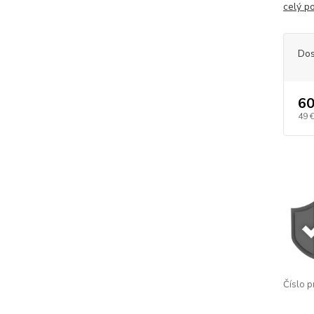
celý p
Dos
60
49 
Číslo p