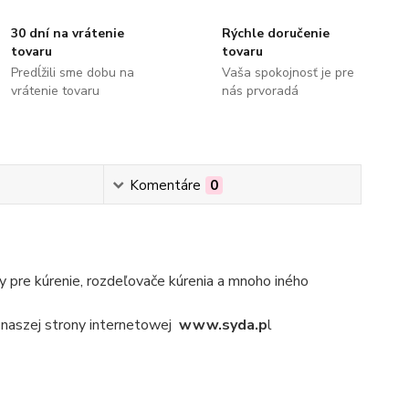
30 dní na vrátenie
Rýchle doručenie
tovaru
tovaru
Predĺžili sme dobu na
Vaša spokojnosť je pre
vrátenie tovaru
nás prvoradá
Komentáre
0
 pre kúrenie, rozdeľovače kúrenia a mnoho iného
naszej strony internetowej
www.syda.p
l