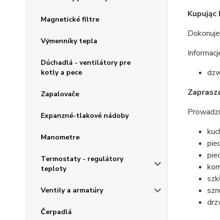
Kupując 
Magnetické filtre
Dokonuje
Výmenníky tepla
Informac
Dúchadlá - ventilátory pre
dzw
kotly a pece
Zaprasza
Zapalovače
Prowadzim
Expanzné-tlakové nádoby
kuc
Manometre
pie
pie
Termostaty - regulátory
kom
teploty
szk
szn
Ventily a armatúry
drz
Čerpadlá