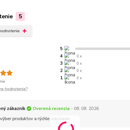
tenie
5
 hodnotenie
5
4
0 x
3
0 x
2
0 x
1
0 x
nie
me hodnotenie?
Overená recenzia
ný zákazník
- 08. 08. 2026
 výber produktov a rýchle odoslanie.