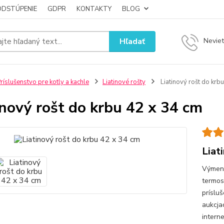
ODSTÚPENIE
GDPR
KONTAKTY
BLOG
Hľadať
Neviet
ríslušenstvo pre kotly a kachle
Liatinové rošty
Liatinový rošt do krb
inový rošt do krbu 42 x 34 cm
Liat
Výmenn
termos
príslu
aukcja
intern