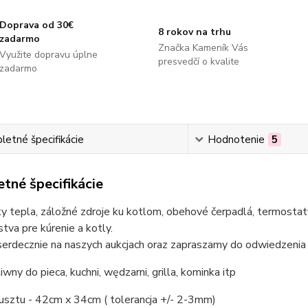
Doprava od 30€
8 rokov na trhu
zadarmo
Značka Kameník Vás
Využite dopravu úplne
presvedčí o kvalite
zadarmo
etné špecifikácie
Hodnotenie
5
tné špecifikácie
 tepla, záložné zdroje ku kotlom, obehové čerpadlá, termostaty
stva pre kúrenie a kotly.
erdecznie na naszych aukcjach oraz zapraszamy do odwiedzenia 
iwny do pieca, kuchni, wędzarni, grilla, kominka itp
usztu - 42cm x 34cm ( tolerancja +/- 2-3mm)