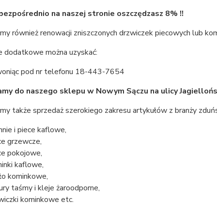
bezpośrednio na naszej stronie oszczędzasz 8% !!
my również renowacji zniszczonych drzwiczek piecowych lub ko
je dodatkowe można uzyskać:
oniąc pod nr telefonu 18-443-7654
my do naszego sklepu w Nowym Sączu na ulicy Jagiellońs
y także sprzedaż szerokiego zakresu artykułów z branży zduńsk
hnie i piece kaflowe,
ce grzewcze,
ce pokojowe,
inki kaflowe,
ło kominkowe,
ury taśmy i kleje żaroodporne,
wiczki kominkowe etc.