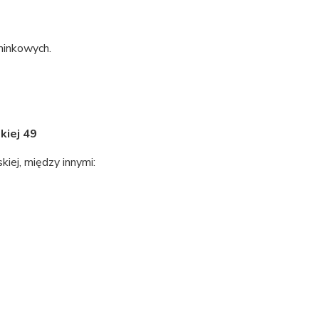
minkowych.
kiej 49
iej, między innymi: