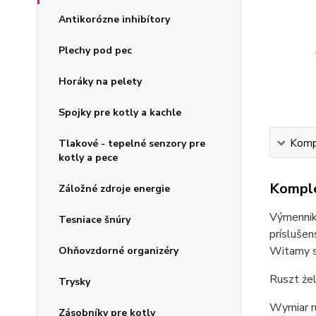
Antikorózne inhibítory
Plechy pod pec
Horáky na pelety
Spojky pre kotly a kachle
Kompl
Tlakové - tepelné senzory pre
kotly a pece
Komple
Záložné zdroje energie
Výmenniky
Tesniace šnúry
príslušen
Witamy s
Ohňovzdorné organizéry
Ruszt żel
Trysky
Wymiar r
Zásobníky pre kotly