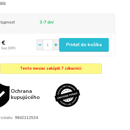
opis
tupnosť
3-7 dní
 €
Pridať do košíka
€
bez DPH
Tento mesiac zakúpili 7 zákazníci.
Ochrana
kupujúcého
roduktu:
9842112534