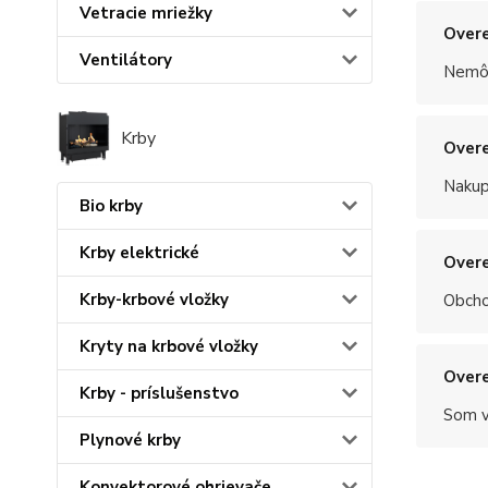
Vetracie mriežky
Overe
Ventilátory
Nemôž
Krby
Overe
Nakup
Bio krby
Krby elektrické
Overe
Krby-krbové vložky
Obchod
Kryty na krbové vložky
Overe
Krby - príslušenstvo
Som v
Plynové krby
Konvektorové ohrievače