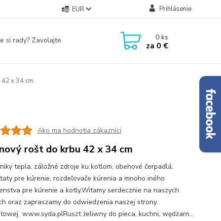
Prihlásenie
EUR
0
ks
e si rady? Zavolajte.
za
0 €
u 42 x 34 cm
Ako ma hodnotia zákazníci
inový rošt do krbu 42 x 34 cm
iky tepla, záložné zdroje ku kotlom, obehové čerpadlá,
taty pre kúrenie, rozdeľovače kúrenia a mnoho iného
šenstva pre kúrenie a kotly.Witamy serdecznie na naszych
ch oraz zapraszamy do odwiedzenia naszej strony
etowej www.syda.plRuszt żeliwny do pieca, kuchni, wędzarn...