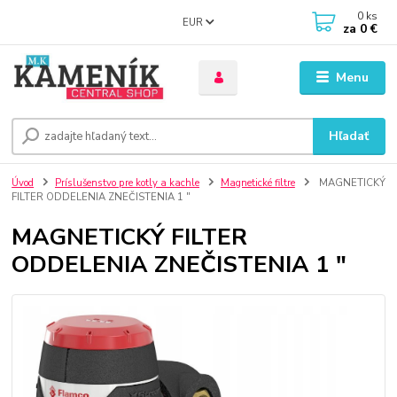
0
ks
EUR
za
0 €
Menu
Hľadať
Úvod
Príslušenstvo pre kotly a kachle
Magnetické filtre
MAGNETICKÝ
FILTER ODDELENIA ZNEČISTENIA 1 "
MAGNETICKÝ FILTER
ODDELENIA ZNEČISTENIA 1 "