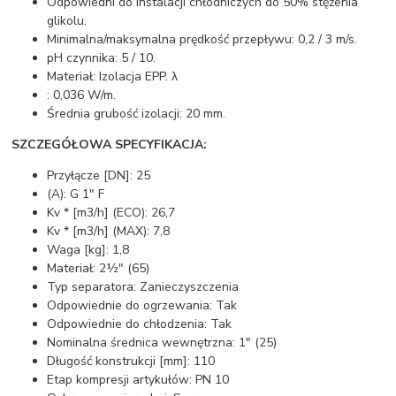
Odpowiedni do instalacji chłodniczych do 50% stężenia
glikolu.
Minimalna/maksymalna prędkość przepływu: 0,2 / 3 m/s.
pH czynnika: 5 / 10.
Materiał: Izolacja EPP. λ
: 0,036 W/m.
Średnia grubość izolacji: 20 mm.
SZCZEGÓŁOWA SPECYFIKACJA:
Przyłącze [DN]: 25
(A): G 1" F
Kv * [m3/h] (ECO): 26,7
Kv * [m3/h] (MAX): 7,8
Waga [kg]: 1,8
Materiał: 2½" (65)
Typ separatora: Zanieczyszczenia
Odpowiednie do ogrzewania: Tak
Odpowiednie do chłodzenia: Tak
Nominalna średnica wewnętrzna: 1" (25)
Długość konstrukcji [mm]: 110
Etap kompresji artykułów: PN 10