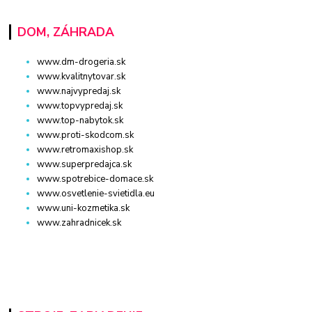
DOM, ZÁHRADA
www.dm-drogeria.sk
www.kvalitnytovar.sk
www.najvypredaj.sk
www.topvypredaj.sk
www.top-nabytok.sk
www.proti-skodcom.sk
www.retromaxishop.sk
www.superpredajca.sk
www.spotrebice-domace.sk
www.osvetlenie-svietidla.eu
www.uni-kozmetika.sk
www.zahradnicek.sk