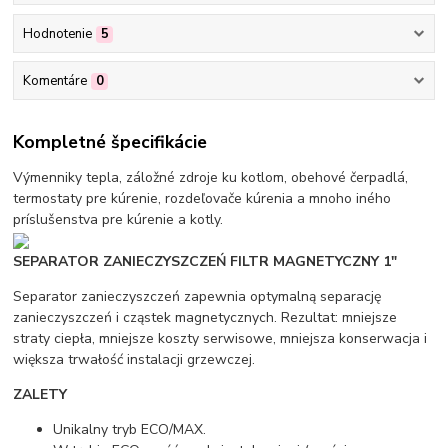
Hodnotenie
5
Komentáre
0
Kompletné špecifikácie
Výmenniky tepla, záložné zdroje ku kotlom, obehové čerpadlá,
termostaty pre kúrenie, rozdeľovače kúrenia a mnoho iného
príslušenstva pre kúrenie a kotly.
SEPARATOR ZANIECZYSZCZEŃ FILTR MAGNETYCZNY 1"
Separator zanieczyszczeń zapewnia optymalną separację
zanieczyszczeń i cząstek magnetycznych. Rezultat: mniejsze
straty ciepła, mniejsze koszty serwisowe, mniejsza konserwacja i
większa trwałość instalacji grzewczej.
ZALETY
Unikalny tryb ECO/MAX.