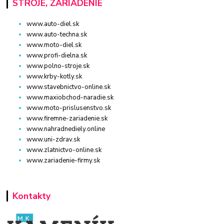
STROJE, ZARIADENIE
www.auto-diel.sk
www.auto-techna.sk
www.moto-diel.sk
www.profi-dielna.sk
www.polno-stroje.sk
www.krby-kotly.sk
www.stavebnictvo-online.sk
www.maxiobchod-naradie.sk
www.moto-prislusenstvo.sk
www.firemne-zariadenie.sk
www.nahradnediely.online
www.uni-zdrav.sk
www.zlatnictvo-online.sk
www.zariadenie-firmy.sk
Kontakty