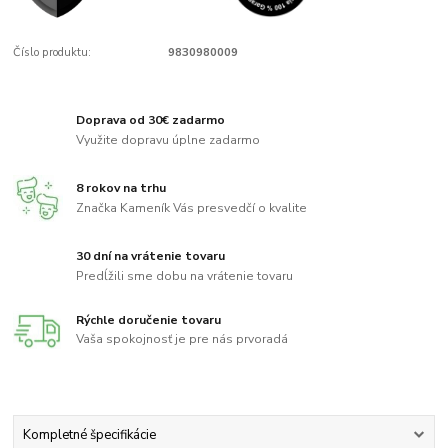
Číslo produktu:
9830980009
Doprava od 30€ zadarmo
Využite dopravu úplne zadarmo
8 rokov na trhu
Značka Kameník Vás presvedčí o kvalite
30 dní na vrátenie tovaru
Predĺžili sme dobu na vrátenie tovaru
Rýchle doručenie tovaru
Vaša spokojnosť je pre nás prvoradá
Kompletné špecifikácie