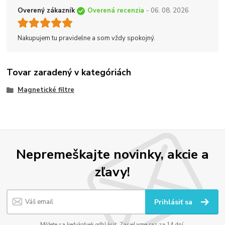
Overený zákazník
Overená recenzia
- 06. 08. 2026
Nakupujem tu pravidelne a som vždy spokojný.
Tovar zaradený v kategóriách
Magnetické filtre
Nepremeškajte novinky, akcie a
zľavy!
Prihlásiť sa
Môžete sa kedykoľvek odhlásiť. Zasielame raz za 14 dní.