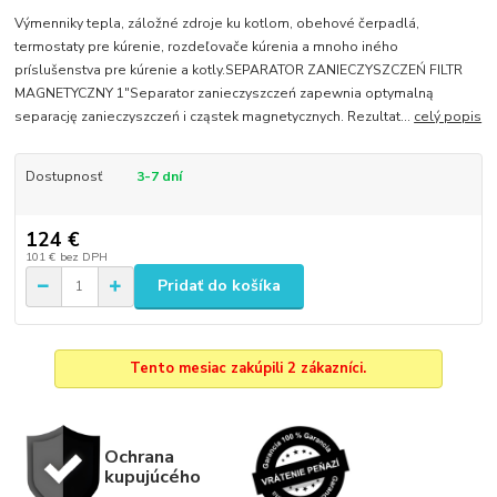
Výmenniky tepla, záložné zdroje ku kotlom, obehové čerpadlá,
termostaty pre kúrenie, rozdeľovače kúrenia a mnoho iného
príslušenstva pre kúrenie a kotly.SEPARATOR ZANIECZYSZCZEŃ FILTR
MAGNETYCZNY 1"Separator zanieczyszczeń zapewnia optymalną
separację zanieczyszczeń i cząstek magnetycznych. Rezultat...
celý popis
Dostupnosť
3-7 dní
124 €
101 €
bez DPH
Pridať do košíka
Tento mesiac zakúpili 2 zákazníci.
Ochrana
kupujúcého