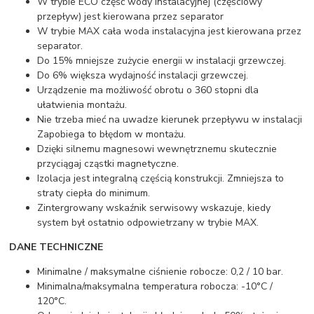
W trybie ECO część wody instalacyjnej (częściowy
przepływ) jest kierowana przez separator
W trybie MAX cała woda instalacyjna jest kierowana przez
separator.
Do 15% mniejsze zużycie energii w instalacji grzewczej.
Do 6% większa wydajność instalacji grzewczej.
Urządzenie ma możliwość obrotu o 360 stopni dla
ułatwienia montażu.
Nie trzeba mieć na uwadze kierunek przepływu w instalacji
Zapobiega to błędom w montażu.
Dzięki silnemu magnesowi wewnętrznemu skutecznie
przyciągaj cząstki magnetyczne.
Izolacja jest integralną częścią konstrukcji. Zmniejsza to
straty ciepła do minimum.
Zintergrowany wskaźnik serwisowy wskazuje, kiedy
system był ostatnio odpowietrzany w trybie MAX.
DANE TECHNICZNE
Minimalne / maksymalne ciśnienie robocze: 0,2 / 10 bar.
Minimalna/maksymalna temperatura robocza: -10°C /
120°C.