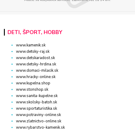
DETI, ŠPORT, HOBBY
www.kamenik.sk
www.detsky-raj.sk
www.detskaradost.sk
www.detsky-hrdina.sk
www.domaci-milacik.sk
www.hracky-online.sk
www.kupelna.shop
www.stonshop.sk
www.sanita-kupelne.sk
www.skolsky-batoh.sk
www.sportaturistika.sk
www.potraviny-online.sk
www.zlatnictvo-online.sk
www.rybarstvo-kamenik.sk