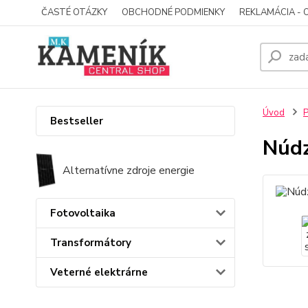
ČASTÉ OTÁZKY
OBCHODNÉ PODMIENKY
REKLAMÁCIA - 
Úvod
P
Bestseller
Núdz
Alternatívne zdroje energie
Fotovoltaika
Transformátory
Veterné elektrárne