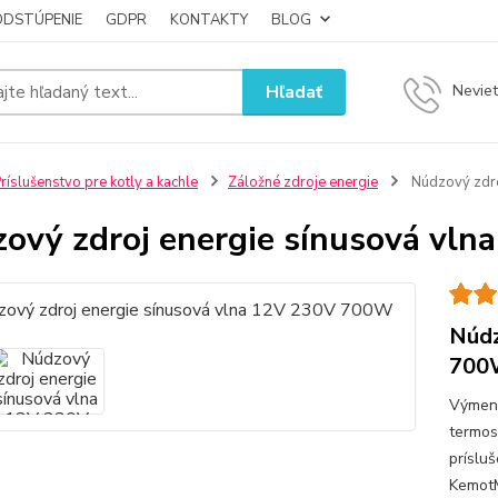
ODSTÚPENIE
GDPR
KONTAKTY
BLOG
Hľadať
Neviet
ríslušenstvo pre kotly a kachle
Záložné zdroje energie
Núdzový zdro
ový zdroj energie sínusová vl
Núdz
700
Výmenn
termos
príslu
KemotM