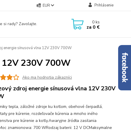
Prihlásenie
EUR
0
ks
e si rady? Zavolajte.
za
0 €
j energie sínusová vlna 12V 230V 700W
na 12V 230V 700W
Ako ma hodnotia zákazníci
ový zdroj energie sínusová vlna 12V 230V
W
iky tepla, záložné zdroje ku kotlom, obehové čerpadlá,
taty pre kúrenie, rozdeľovače kúrenia a mnoho iného
šenstva pre kúrenie a kotly.Awaryjne źródła zasilania
oc znamionowa: 700 WRodzaj baterii: 12 V DCMaksymalne