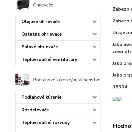
Ohrievače
Zabezpi
Zabezpie
Olejové ohrievače
Urządze
Ostatné ohrievače
Jako awa
Sálavé ohrievače
zewnętr
Teplovzdušné ventilátory
Jako pr
Jako prz
Podlahové kúrenie/príslušenstvo
18304
Podlahové kúrenie
Rozdelovače
Teplovzdušné rozvody
Hodno