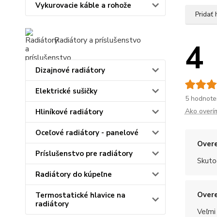
Vykurovacie káble a rohože
Pridať
Radiátory a príslušenstvo
4
Dizajnové radiátory
Elektrické sušičky
5 hodnote
Ako overí
Hliníkové radiátory
Oceľové radiátory - panelové
Overe
Príslušenstvo pre radiátory
Skuto
Radiátory do kúpeľne
Overe
Termostatické hlavice na
radiátory
Veľmi