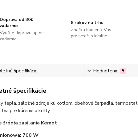
Doprava od 30€
8 rokov na trhu
zadarmo
Značka Kameník Vás
Využite dopravu úplne
presvedčí o kvalite
zadarmo
etné špecifikácie
Hodnotenie
5
tné špecifikácie
 tepla, záložné zdroje ku kotlom, obehové čerpadlá, termostaty
stva pre kúrenie a kotly.
 źródła zasilania Kemot
mionowa: 700 W