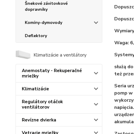
Šnekové závitovkové
Dopuszcz
dopravníky
Dopuszc
Komíny-dymovody
Wymiary:
Deflektory
Waga: 6
Systemy
Klimatizácie a ventilátory
służą do
Anemostaty - Rekuperačné
też prze
mriežky
Seria ur
Klimatizácie
pomp w i
wykorzy
Regulátory otáčok
napięcia
ventilátorov
urządzen
Revízne dvierka
akumula
Vetracie mriežky
Zastoso