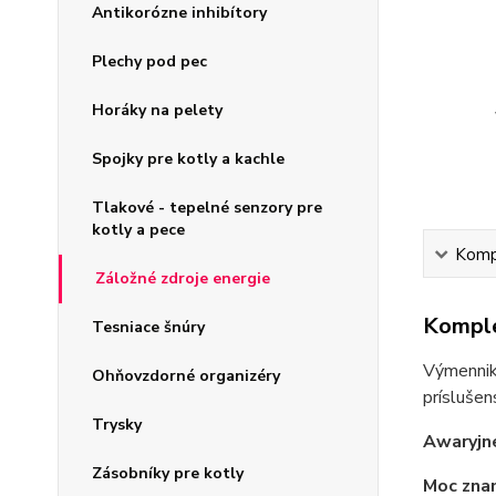
Antikorózne inhibítory
Plechy pod pec
Horáky na pelety
Spojky pre kotly a kachle
Tlakové - tepelné senzory pre
kotly a pece
Kompl
Záložné zdroje energie
Komple
Tesniace šnúry
Výmenniky
Ohňovzdorné organizéry
príslušen
Trysky
Awaryjne
Zásobníky pre kotly
Moc zna