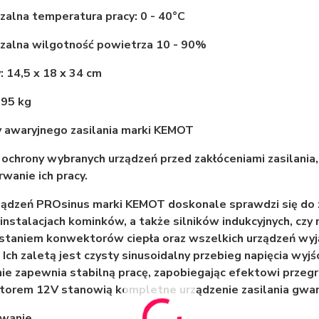
alna temperatura pracy: 0 - 40°C
zalna wilgotność powietrza 10 - 90%
 14,5 x 18 x 34 cm
,95 kg
 awaryjnego zasilania marki KEMOT
 ochrony wybranych urządzeń przed zakłóceniami zasilania
rwanie ich pracy.
ządzeń PROsinus marki KEMOT doskonale sprawdzi się do 
nstalacjach kominków, a także silników indukcyjnych, czy n
staniem konwektorów ciepła oraz wszelkich urządzeń wyj
. Ich zaletą jest czysty sinusoidalny przebieg napięcia wyj
ie zapewnia stabilną pracę, zapobiegając efektowi przegr
torem 12V stanowią kompletne urządzenie zasilania gw
wanie