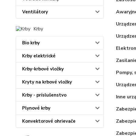
Awaryjne
Ventilátory
Urządzen
Krby
Urządzen
Bio krby
Elektrona
Krby elektrické
Zasilani
Krby-krbové vložky
Pompy, s
Kryty na krbové vložky
Urządzen
Krby - príslušenstvo
Inne urz
Plynové krby
Zabezpi
Zabezpi
Konvektorové ohrievače
Zabezpi