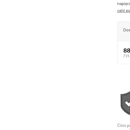
napięc
celý p
Dos
88
715
Číslo p