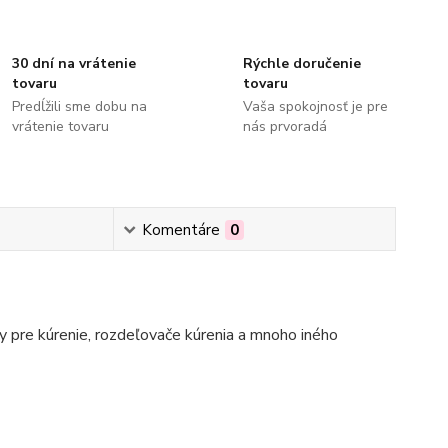
30 dní na vrátenie
Rýchle doručenie
tovaru
tovaru
Predĺžili sme dobu na
Vaša spokojnosť je pre
vrátenie tovaru
nás prvoradá
Komentáre
0
 pre kúrenie, rozdeľovače kúrenia a mnoho iného