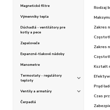
Magnetické filtre
Rodzaj b
Výmenníky tepla
Maksyma
Zakres n
Dúchadlá - ventilátory pre
kotly a pece
Częstotl
Zapalovače
Zakres 
Expanzné-tlakové nádoby
Częstotl
Manometre
Kształt 
Termostaty - regulátory
Efektyw
teploty
Prąd ład
Ventily a armatúry
Czas prz
Čerpadlá
Zabezpie