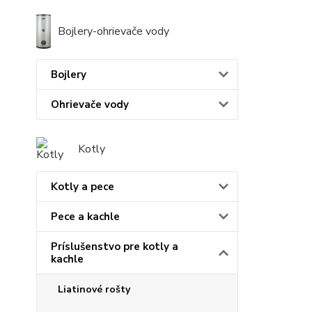
Bojlery-ohrievače vody
Bojlery
Ohrievače vody
Kotly
Kotly a pece
Pece a kachle
Príslušenstvo pre kotly a
kachle
Liatinové rošty