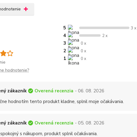
 hodnotenie
5
3 x
4
2 x
3
0 x
2
0 x
1
0 x
nie
me hodnotenie?
Overená recenzia
ný zákazník
- 06. 08. 2026
čne hodnotím tento produkt kladne, splnil moje očakávania.
Overená recenzia
ný zákazník
- 05. 08. 2026
 spokojný s nákupom, produkt splnil očakávania.