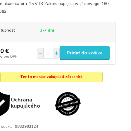
ie akumulatora: 15 V DCZakres napięcia wejściowego: 180...
opis
tupnosť
3-7 dní
0 €
Pridať do košíka
 €
bez DPH
Tento mesiac zakúpili 4 zákazníci.
Ochrana
kupujúcého
roduktu:
9832903124