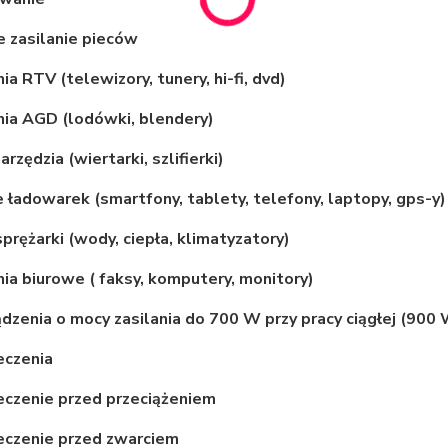
 zasilanie pieców
ia RTV (telewizory, tunery, hi-fi, dvd)
ia AGD (lodówki, blendery)
rzędzia (wiertarki, szlifierki)
e ładowarek (smartfony, tablety, telefony, laptopy, gps-y)
prężarki (wody, ciepła, klimatyzatory)
ia biurowe ( faksy, komputery, monitory)
ądzenia o mocy zasilania do 700 W przy pracy ciągłej (90
eczenia
eczenie przed przeciążeniem
eczenie przed zwarciem