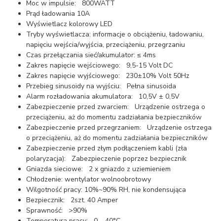
Moc w impulsie: 800WATT
Prąd ładowania 10A
Wyświetlacz kolorowy LED
Tryby wyświetlacza: informacje o obciążeniu, ładowaniu,
napięciu wejścia/wyjścia, przeciążeniu, przegrzaniu
Czas przełączania sieć/akumulator: ≤ 4ms
Zakres napięcie wejściowego: 9,5-15 Volt DC
Zakres napięcie wyjściowego: 230±10% Volt 50Hz
Przebieg sinusoidy na wyjściu: Pełna sinusoida
Alarm rozładowania akumulatora: 10,5V ± 0,5V
Zabezpieczenie przed zwarciem: Urządzenie ostrzega o
przeciążeniu, aż do momentu zadziałania bezpieczników
Zabezpieczenie przed przegrzaniem: Urządzenie ostrzega
o przeciążeniu, aż do momentu zadziałania bezpieczników
Zabezpieczenie przed złym podłączeniem kabli (zła
polaryzacja): Zabezpieczenie poprzez bezpiecznik
Gniazda sieciowe: 2 x gniazdo z uziemieniem
Chłodzenie: wentylator wolnoobrotowy
Wilgotność pracy: 10%~90% RH, nie kondensująca
Bezpiecznik: 2szt. 40 Amper
Sprawność: >90%
Temperatura pracy: 0 – 40°C