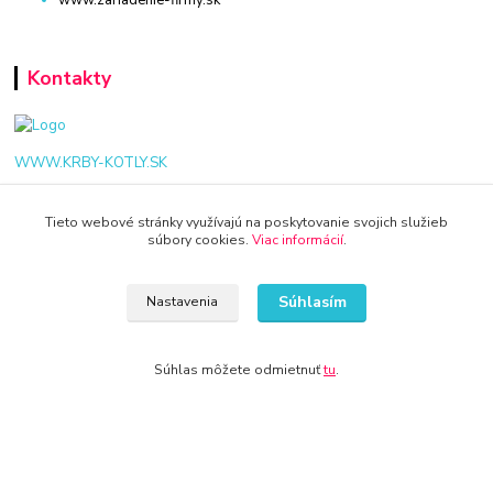
Kontakty
WWW.KRBY-KOTLY.SK
Tieto webové stránky využívajú na poskytovanie svojich služieb
súbory cookies.
Viac informácií
.
info@krby-kotly.sk
Súhlasím
Nastavenia
Súhlas môžete odmietnuť
tu
.
© 2024 Všetky práva vyhradené KAMENIK.SK
Vytvorené na
Eshop-rychlo.sk