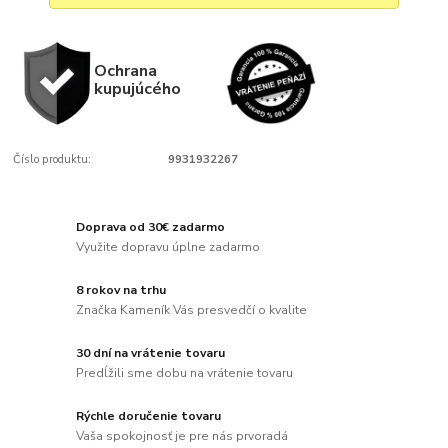
Ochrana
kupujúcého
Číslo produktu:
9931932267
Doprava od 30€ zadarmo
Využite dopravu úplne zadarmo
8 rokov na trhu
Značka Kameník Vás presvedčí o kvalite
30 dní na vrátenie tovaru
Predĺžili sme dobu na vrátenie tovaru
Rýchle doručenie tovaru
Vaša spokojnosť je pre nás prvoradá