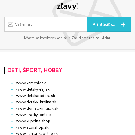
zľavy!
Prihlásiť sa
Môžete sa kedykoľvek odhlásiť. Zasielame raz za 14 dní.
DETI, ŠPORT, HOBBY
www.kamenik.sk
www.detsky-raj.sk
www.detskaradost.sk
www.detsky-hrdina.sk
www.domaci-milacik.sk
www.hracky-online.sk
www.kupelna.shop
www.stonshop.sk
www.sanita-kupelne.sk