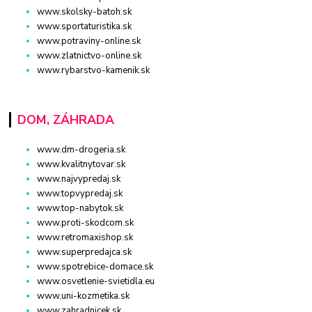
www.skolsky-batoh.sk
www.sportaturistika.sk
www.potraviny-online.sk
www.zlatnictvo-online.sk
www.rybarstvo-kamenik.sk
DOM, ZÁHRADA
www.dm-drogeria.sk
www.kvalitnytovar.sk
www.najvypredaj.sk
www.topvypredaj.sk
www.top-nabytok.sk
www.proti-skodcom.sk
www.retromaxishop.sk
www.superpredajca.sk
www.spotrebice-domace.sk
www.osvetlenie-svietidla.eu
www.uni-kozmetika.sk
www.zahradnicek.sk