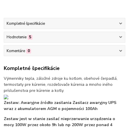
Kompletné špecifikácie
Hodnotenie
5
Komentáre
0
Kompletné špecifikácie
Výmenniky tepla, záložné zdroje ku kotlom, obehové čerpadlá,
termostaty pre kúrenie, rozdeľovače kúrenia a mnoho iného
príslušenstva pre kúrenie a kotly.
Zestaw: Awaryjne źródło zasilania Zasilacz awaryjny UPS
wraz z akumulatorem AGM o pojemności 100Ah
Zestaw jest w stanie zasilać nieprzerwanie urządzenia o
mocy 100W przez około 9h lub np 200W przez ponad 4