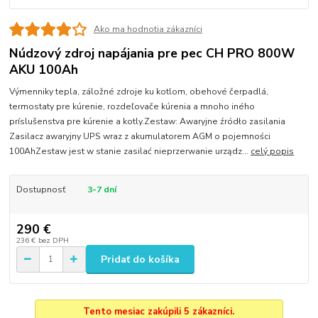
Ako ma hodnotia zákazníci
Núdzový zdroj napájania pre pec CH PRO 800W
AKU 100Ah
Výmenniky tepla, záložné zdroje ku kotlom, obehové čerpadlá,
termostaty pre kúrenie, rozdeľovače kúrenia a mnoho iného
príslušenstva pre kúrenie a kotly.Zestaw: Awaryjne źródło zasilania
Zasilacz awaryjny UPS wraz z akumulatorem AGM o pojemności
100AhZestaw jest w stanie zasilać nieprzerwanie urządz...
celý popis
Dostupnosť
3-7 dní
290 €
236 €
bez DPH
Pridať do košíka
Tento mesiac zakúpili 5 zákazníci.