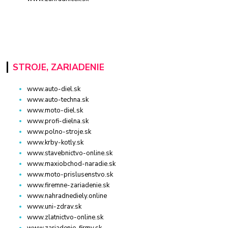
STROJE, ZARIADENIE
www.auto-diel.sk
www.auto-techna.sk
www.moto-diel.sk
www.profi-dielna.sk
www.polno-stroje.sk
www.krby-kotly.sk
www.stavebnictvo-online.sk
www.maxiobchod-naradie.sk
www.moto-prislusenstvo.sk
www.firemne-zariadenie.sk
www.nahradnediely.online
www.uni-zdrav.sk
www.zlatnictvo-online.sk
www.zariadenie-firmy.sk