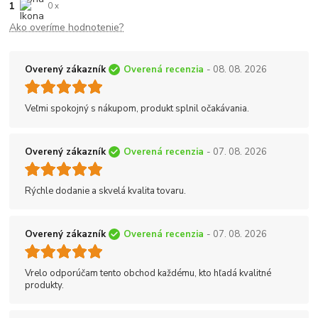
1
0 x
Ako overíme hodnotenie?
Overený zákazník
Overená recenzia
- 08. 08. 2026
Veľmi spokojný s nákupom, produkt splnil očakávania.
Overený zákazník
Overená recenzia
- 07. 08. 2026
Rýchle dodanie a skvelá kvalita tovaru.
Overený zákazník
Overená recenzia
- 07. 08. 2026
Vrelo odporúčam tento obchod každému, kto hľadá kvalitné
produkty.