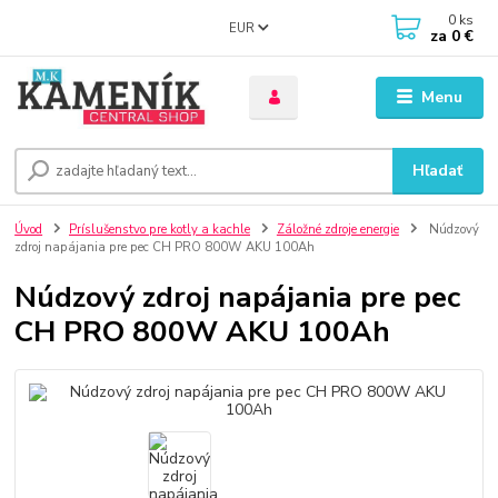
0
ks
EUR
za
0 €
Menu
Hľadať
Úvod
Príslušenstvo pre kotly a kachle
Záložné zdroje energie
Núdzový
zdroj napájania pre pec CH PRO 800W AKU 100Ah
Núdzový zdroj napájania pre pec
CH PRO 800W AKU 100Ah