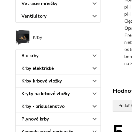
Kol
Vetracie mriežky
pH 
pH 
Ventilátory
Cię
Opa
Pre
Krby
nie
ost
Bio krby
ben
nat
Krby elektrické
Krby-krbové vložky
Hodno
Kryty na krbové vložky
Pridať
Krby - príslušenstvo
Plynové krby
Konvektorové ohrievače