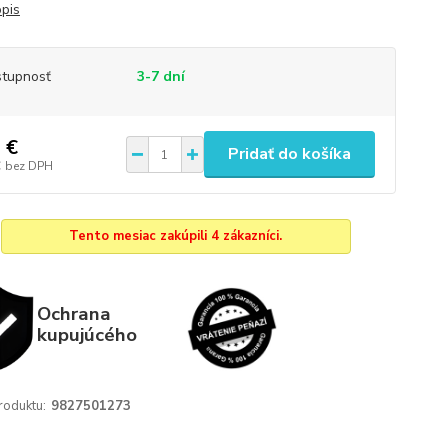
opis
tupnosť
3-7 dní
 €
Pridať do košíka
€
bez DPH
Tento mesiac zakúpili 4 zákazníci.
Ochrana
kupujúcého
roduktu:
9827501273