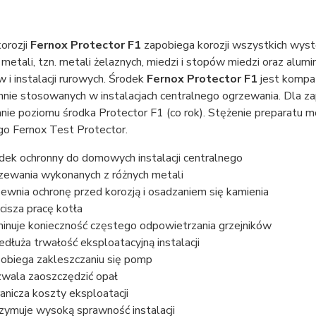
korozji
Fernox Protector F1
zapobiega korozji wszystkich wyst
 metali, tzn. metali żelaznych, miedzi i stopów miedzi oraz alu
w i instalacji rurowych. Środek
Fernox Protector F1
jest kompat
nie stosowanych w instalacjach centralnego ogrzewania. Dla za
nie poziomu środka Protector F1 (co rok). Stężenie preparatu
o Fernox Test Protector.
dek ochronny do domowych instalacji centralnego
zewania wykonanych z różnych metali
ewnia ochronę przed korozją i osadzaniem się kamienia
isza pracę kotła
minuje konieczność częstego odpowietrzania grzejników
edłuża trwałość eksploatacyjną instalacji
obiega zakleszczaniu się pomp
wala zaoszczędzić opał
anicza koszty eksploatacji
zymuje wysoką sprawność instalacji