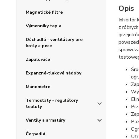
Opis
Magnetické filtre
Inhibitor 
Výmenníky tepla
z różnych
grzejnikó
Dúchadlá - ventilátory pre
powszech
kotly a pece
sprawdza
testoweg
Zapalovače
Śro
Expanzné-tlakové nádoby
ogr
Zap
Manometre
Wyc
Eli
Termostaty - regulátory
Prz
teploty
Zap
Ventily a armatúry
Poz
Ogr
Čerpadlá
Utr