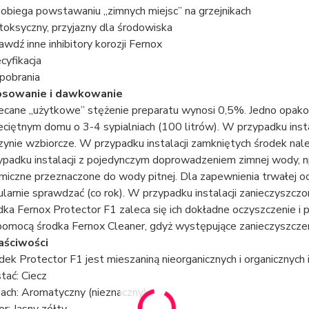
obiega powstawaniu „zimnych miejsc” na grzejnikach
toksyczny, przyjazny dla środowiska
awdź inne inhibitory korozji Fernox
cyfikacja
pobrania
osowanie i dawkowanie
ecane „użytkowe” stężenie preparatu wynosi 0,5%. Jedno opakow
eciętnym domu o 3-4 sypialniach (100 litrów). W przypadku insta
zynie wzbiorcze. W przypadku instalacji zamkniętych środek na
ypadku instalacji z pojedynczym doprowadzeniem zimnej wody, np
miczne przeznaczone do wody pitnej. Dla zapewnienia trwałej o
ularnie sprawdzać (co rok). W przypadku instalacji zanieczyszcz
dka Fernox Protector F1 zaleca się ich dokładne oczyszczenie 
pomocą środka Fernox Cleaner, gdyż występujące zanieczyszcze
aściwości
dek Protector F1 jest mieszaniną nieorganicznych i organicznych in
tać: Ciecz
ach: Aromatyczny (nieznaczny)