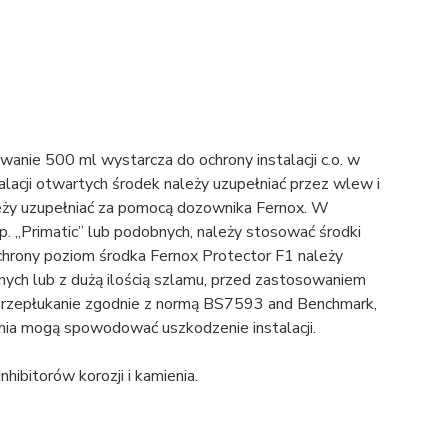
anie 500 ml wystarcza do ochrony instalacji c.o. w
lacji otwartych środek należy uzupełniać przez wlew i
leży uzupełniać za pomocą dozownika Fernox. W
. „Primatic” lub podobnych, należy stosować środki
chrony poziom środka Fernox Protector F1 należy
onych lub z dużą ilością szlamu, przed zastosowaniem
i przepłukanie zgodnie z normą BS7593 and Benchmark,
nia mogą spowodować uszkodzenie instalacji.
hibitorów korozji i kamienia.