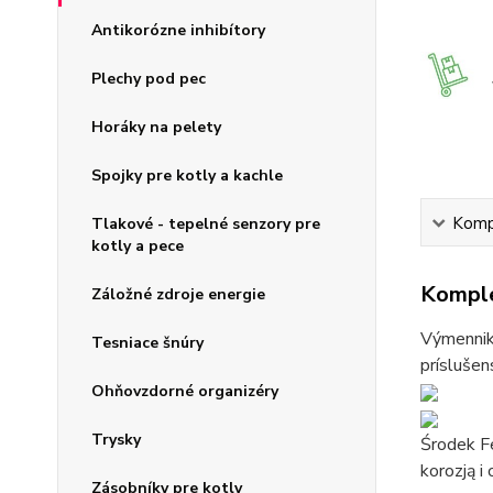
Antikorózne inhibítory
Plechy pod pec
Horáky na pelety
Spojky pre kotly a kachle
Kompl
Tlakové - tepelné senzory pre
kotly a pece
Komple
Záložné zdroje energie
Výmenniky
Tesniace šnúry
príslušen
Ohňovzdorné organizéry
Trysky
Środek F
korozją i
Zásobníky pre kotly