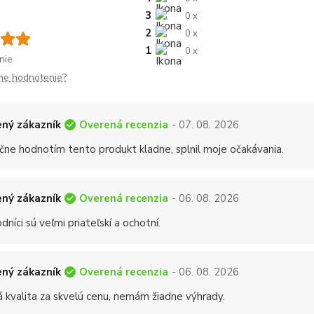
3
0 x
2
0 x
1
0 x
nie
me hodnotenie?
Overená recenzia
ný zákazník
- 07. 08. 2026
čne hodnotím tento produkt kladne, splnil moje očakávania.
Overená recenzia
ný zákazník
- 06. 08. 2026
níci sú veľmi priateľskí a ochotní.
Overená recenzia
ný zákazník
- 06. 08. 2026
á kvalita za skvelú cenu, nemám žiadne výhrady.