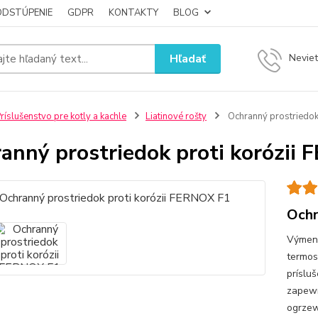
ODSTÚPENIE
GDPR
KONTAKTY
BLOG
Hľadať
Neviet
ríslušenstvo pre kotly a kachle
Liatinové rošty
Ochranný prostriedok
anný prostriedok proti korózii
Ochr
Výmenn
termos
príslu
zapewn
ogrzew