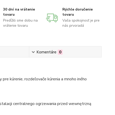
30 dní na vrátenie
Rýchle doručenie
tovaru
tovaru
Predĺžili sme dobu na
Vaša spokojnosť je pre
vrátenie tovaru
nás prvoradá
Komentáre
0
 pre kúrenie, rozdeľovače kúrenia a mnoho iného
talacji centralnego ogrzewania przed wewnętrzną