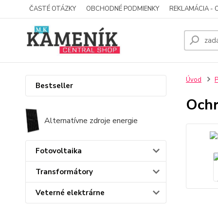
ČASTÉ OTÁZKY
OBCHODNÉ PODMIENKY
REKLAMÁCIA - 
Úvod
P
Bestseller
Ochr
Alternatívne zdroje energie
Fotovoltaika
Transformátory
Veterné elektrárne