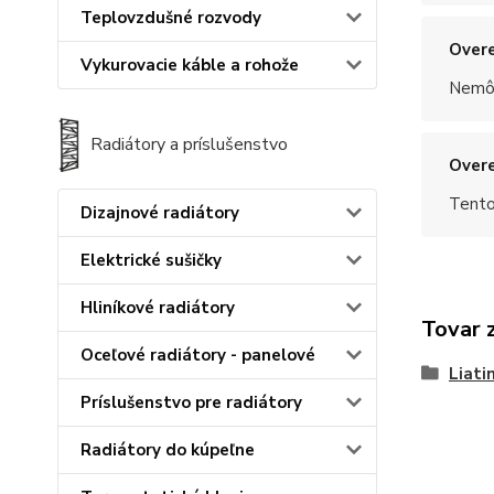
Teplovzdušné rozvody
Overe
Vykurovacie káble a rohože
Nemôž
Radiátory a príslušenstvo
Overe
Tento
Dizajnové radiátory
Elektrické sušičky
Hliníkové radiátory
Tovar 
Oceľové radiátory - panelové
Liati
Príslušenstvo pre radiátory
Radiátory do kúpeľne