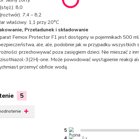
or: Jasny zółty
(stęż.): 8,0
(roztwór): 7,4 – 8,2
żar właściwy: 1,1 przy 20°C
kowanie, Przeładunek i składowanie
parat Fernox Protector F1 jest dostępny w pojemnikach 500 ml.
bezpieczeństwa, ale, ale, podobnie jak w przypadku wszystkich 
rożności: przechowywać poza zasięgiem dzieci. Nie mieszać z in
zisothiazol-3(2H)-one. Może powodować wystąpienie reakcji ale
ychmiast przemyć obficie wodą.
tenie
5
 hodnotenie
5
4
0 x