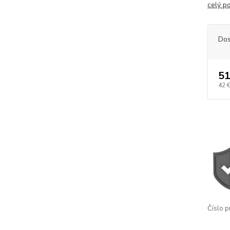
celý p
Dos
51
42 
Číslo p