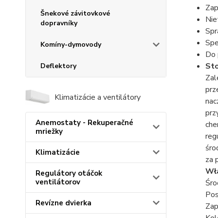
Zap
Šnekové závitovkové
Nie
dopravníky
Spr
Spe
Komíny-dymovody
Do 
St
Deflektory
Zal
prz
Klimatizácie a ventilátory
nac
prz
Anemostaty - Rekuperačné
che
mriežky
reg
śro
Klimatizácie
za 
Wł
Regulátory otáčok
ventilátorov
Śro
Pos
Revízne dvierka
Zap