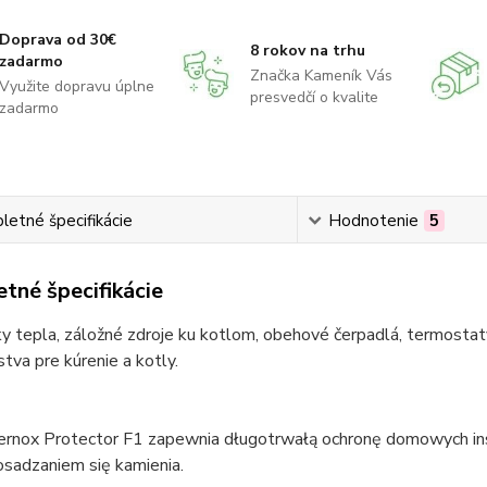
Doprava od 30€
8 rokov na trhu
zadarmo
Značka Kameník Vás
Využite dopravu úplne
presvedčí o kvalite
zadarmo
etné špecifikácie
Hodnotenie
5
tné špecifikácie
 tepla, záložné zdroje ku kotlom, obehové čerpadlá, termostaty
stva pre kúrenie a kotly.
ernox Protector F1 zapewnia długotrwałą ochronę domowych ins
 osadzaniem się kamienia.