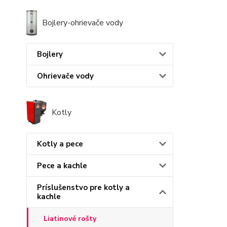
Bojlery-ohrievače vody
Bojlery
Ohrievače vody
Kotly
Kotly a pece
Pece a kachle
Príslušenstvo pre kotly a
kachle
Liatinové rošty