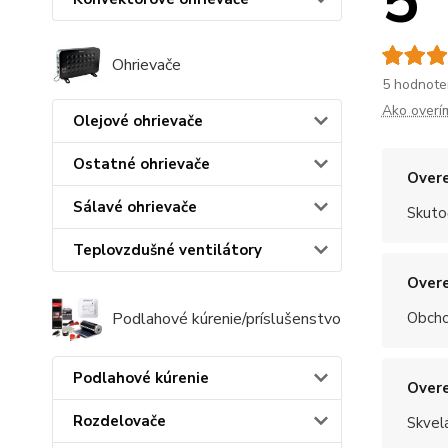
5
Ohrievače
5 hodnote
Ako overí
Olejové ohrievače
Ostatné ohrievače
Overe
Sálavé ohrievače
Skuto
Teplovzdušné ventilátory
Overe
Obchod
Podlahové kúrenie/príslušenstvo
Podlahové kúrenie
Overe
Rozdelovače
Skvel