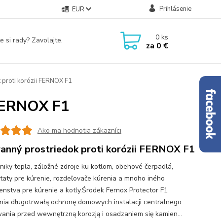
Prihlásenie
EUR
0
ks
e si rady? Zavolajte.
za
0 €
 proti korózii FERNOX F1
 FERNOX F1
Ako ma hodnotia zákazníci
anný prostriedok proti korózii FERNOX F1
iky tepla, záložné zdroje ku kotlom, obehové čerpadlá,
taty pre kúrenie, rozdeľovače kúrenia a mnoho iného
šenstva pre kúrenie a kotly.Środek Fernox Protector F1
ia długotrwałą ochronę domowych instalacji centralnego
ania przed wewnętrzną korozją i osadzaniem się kamien...