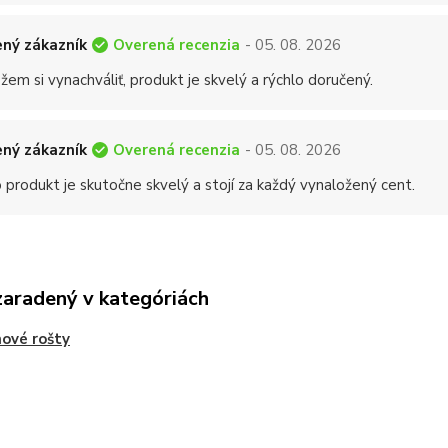
Overená recenzia
ný zákazník
- 05. 08. 2026
em si vynachváliť, produkt je skvelý a rýchlo doručený.
Overená recenzia
ný zákazník
- 05. 08. 2026
 produkt je skutočne skvelý a stojí za každý vynaložený cent.
zaradený v kategóriách
nové rošty