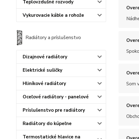
Teplovzdušné rozvody
Overe
Vykurovacie káble a rohože
Nádhe
Radiátory a príslušenstvo
Overe
Spoko
Dizajnové radiátory
Elektrické sušičky
Overe
Hliníkové radiátory
Som v
Oceľové radiátory - panelové
Overe
Príslušenstvo pre radiátory
Obchod
Radiátory do kúpeľne
Termostatické hlavice na
Overe