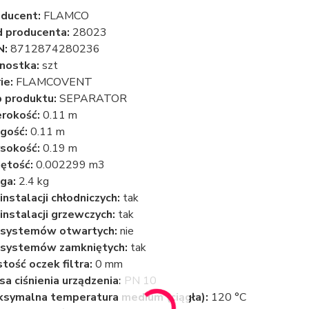
ducent:
FLAMCO
 producenta:
28023
N:
8712874280236
nostka:
szt
ie:
FLAMCOVENT
 produktu:
SEPARATOR
rokość:
0.11 m
gość:
0.11 m
sokość:
0.19 m
ętość:
0.002299 m3
ga:
2.4 kg
instalacji chłodniczych:
tak
instalacji grzewczych:
tak
 systemów otwartych:
nie
 systemów zamkniętych:
tak
tość oczek filtra:
0 mm
sa ciśnienia urządzenia:
PN 10
symalna temperatura medium (ciągła):
120 °C