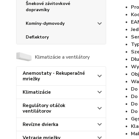
Šnekové závitovkové
Pro
dopravníky
Kod
EA
Komíny-dymovody
Jed
Ser
Deflektory
Typ
Sze
Klimatizácie a ventilátory
Dłu
Wy
Anemostaty - Rekuperačné
Obj
mriežky
Wa
Do 
Klimatizácie
Do 
Do
Regulátory otáčok
Do
ventilátorov
Gęs
Revízne dvierka
Kla
Mak
Vetracie mriežky