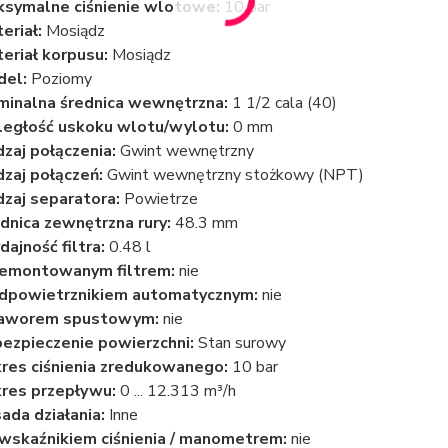
symalne ciśnienie wlotowe:
10 bar
eriał:
Mosiądz
eriał korpusu:
Mosiądz
del:
Poziomy
inalna średnica wewnętrzna:
1 1/2 cala (40)
egłość uskoku wlotu/wylotu:
0 mm
zaj połączenia:
Gwint wewnętrzny
zaj połączeń:
Gwint wewnętrzny stożkowy (NPT)
zaj separatora:
Powietrze
dnica zewnętrzna rury:
48.3 mm
ajność filtra:
0.48 l
demontowanym filtrem:
nie
dpowietrznikiem automatycznym:
nie
zaworem spustowym:
nie
ezpieczenie powierzchni:
Stan surowy
res ciśnienia zredukowanego:
10 bar
res przepływu:
0 ... 12.313 m³/h
ada działania:
Inne
wskaźnikiem ciśnienia / manometrem:
nie