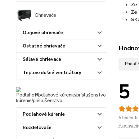
Ze 
Ze 
Ohrievače
SK
Olejové ohrievače
Ostatné ohrievače
Hodno
Sálavé ohrievače
Pridať
Teplovzdušné ventilátory
5
Podlahové kúrenie/príslušenstvo
Podlahové kúrenie
5 hodnote
Ako overí
Rozdelovače