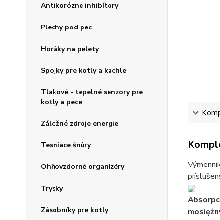
Antikorózne inhibítory
Plechy pod pec
Horáky na pelety
Spojky pre kotly a kachle
Tlakové - tepelné senzory pre
kotly a pece
Kompl
Záložné zdroje energie
Komple
Tesniace šnúry
Výmenniky
Ohňovzdorné organizéry
príslušen
Trysky
Absorpc
Zásobníky pre kotly
mosiężn