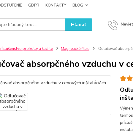
ODSTÚPENIE
GDPR
KONTAKTY
BLOG
Hľadať
Neviet
ríslušenstvo pre kotly a kachle
Magnetické filtre
Odlučovač absorpčn
čovač absorpčného vzduchu v ce
Odlu
inšt
Výmenn
termos
príslu
instal