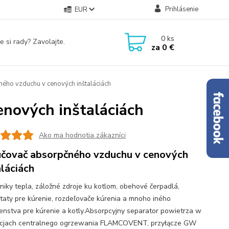
Prihlásenie
EUR
0
ks
e si rady? Zavolajte.
za
0 €
ého vzduchu v cenových inštaláciách
nových inštaláciách
Ako ma hodnotia zákazníci
čovač absorpčného vzduchu v cenových
aláciách
iky tepla, záložné zdroje ku kotlom, obehové čerpadlá,
taty pre kúrenie, rozdeľovače kúrenia a mnoho iného
šenstva pre kúrenie a kotly.Absorpcyjny separator powietrza w
acjach centralnego ogrzewania FLAMCOVENT, przyłącze GW