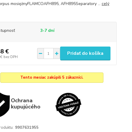
korpus mosiężnyFLAMCOAFH895, AFH895Separatory ...
celý
tupnosť
3-7 dní
8 €
Pridať do košíka
 €
bez DPH
Tento mesiac zakúpili 5 zákazníci.
Ochrana
kupujúcého
roduktu:
9907631955