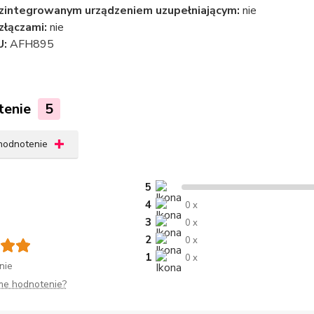
zintegrowanym urządzeniem uzupełniającym:
nie
złączami:
nie
U:
AFH895
tenie
5
 hodnotenie
5
4
0 x
3
0 x
2
0 x
1
0 x
nie
me hodnotenie?