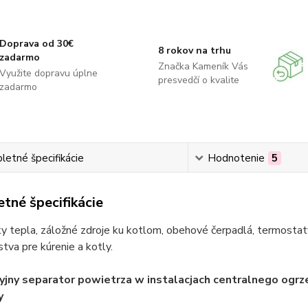
Doprava od 30€
8 rokov na trhu
zadarmo
Značka Kameník Vás
Využite dopravu úplne
presvedčí o kvalite
zadarmo
etné špecifikácie
Hodnotenie
5
tné špecifikácie
 tepla, záložné zdroje ku kotlom, obehové čerpadlá, termostaty
stva pre kúrenie a kotly.
yjny separator powietrza w instalacjach centralnego og
y