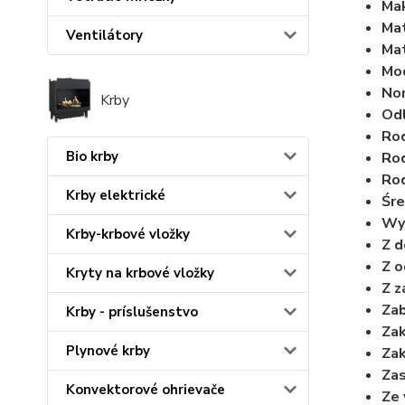
Mak
Mat
Ventilátory
Mat
Mo
Nom
Krby
Odl
Rod
Bio krby
Rod
Rod
Krby elektrické
Śre
Wyd
Krby-krbové vložky
Z 
Z o
Kryty na krbové vložky
Z 
Zab
Krby - príslušenstvo
Zak
Plynové krby
Zak
Zas
Konvektorové ohrievače
Ze 