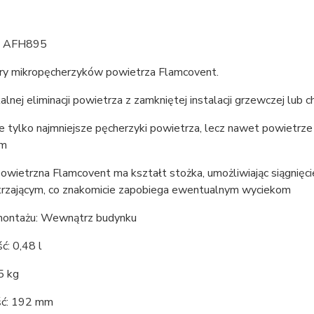
, AFH895
ry mikropęcherzyków powietrza Flamcovent.
alnej eliminacji powietrza z zamkniętej instalacji grzewczej lub c
e tylko najmniejsze pęcherzyki powietrza, lecz nawet powietrz
μm
owietrzna Flamcovent ma kształt stożka, umożliwiając siągni
rzającym, co znakomicie zapobiega ewentualnym wyciekom
montażu: Wewnątrz budynku
ć: 0,48 l
5 kg
ć: 192 mm