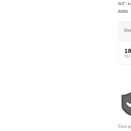
6/4", 
popis
Dos
18
153
Číslo p