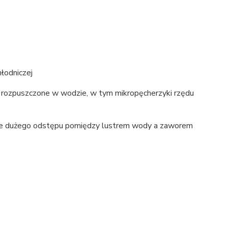
hłodniczej
e rozpuszczone w wodzie, w tym mikropęcherzyki rzędu
ęcie dużego odstępu pomiędzy lustrem wody a zaworem