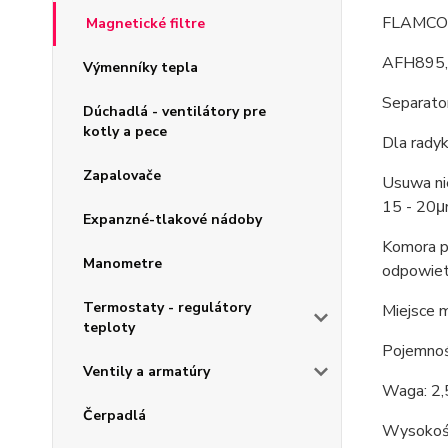
FLAMCO
Magnetické filtre
AFH895
Výmenníky tepla
Separato
Dúchadlá - ventilátory pre
kotly a pece
Dla radyk
Zapalovače
Usuwa ni
15 - 20
Expanzné-tlakové nádoby
Komora p
Manometre
odpowiet
Termostaty - regulátory
Miejsce 
teploty
Pojemnoś
Ventily a armatúry
Waga: 2,
Čerpadlá
Wysokoś