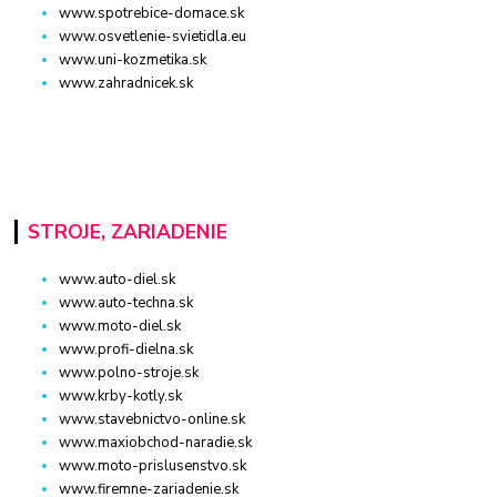
www.spotrebice-domace.sk
www.osvetlenie-svietidla.eu
www.uni-kozmetika.sk
www.zahradnicek.sk
STROJE, ZARIADENIE
www.auto-diel.sk
www.auto-techna.sk
www.moto-diel.sk
www.profi-dielna.sk
www.polno-stroje.sk
www.krby-kotly.sk
www.stavebnictvo-online.sk
www.maxiobchod-naradie.sk
www.moto-prislusenstvo.sk
www.firemne-zariadenie.sk