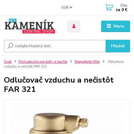
0
ks
EUR
za
0 €
Menu
Hľadať
Úvod
Príslušenstvo pre kotly a kachle
Magnetické filtre
Odlučovač
vzduchu a nečistôt FAR 321
Odlučovač vzduchu a nečistôt
FAR 321