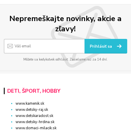
Nepremeškajte novinky, akcie a
zľavy!
Prihlásiť sa
Môžete sa kedykoľvek odhlásiť. Zasielame raz za 14 dní.
DETI, ŠPORT, HOBBY
www.kamenik.sk
www.detsky-raj.sk
www.detskaradost.sk
www.detsky-hrdina.sk
www.domaci-milacik.sk