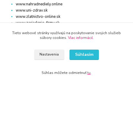
www.nahradnediely.online
www.uni-zdrav.sk
www.zlatnictvo-online.sk
www.zariadenie-firmy.sk
Tieto webové stránky využívajú na poskytovanie svojich služieb
súbory cookies.
Viac informácií
.
Kontakty
Súhlasím
Nastavenia
Súhlas môžete odmietnuť
tu
.
WWW.KRBY-KOTLY.SK
info@krby-kotly.sk