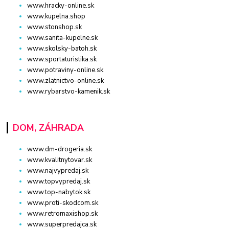
www.hracky-online.sk
www.kupelna.shop
www.stonshop.sk
www.sanita-kupelne.sk
www.skolsky-batoh.sk
www.sportaturistika.sk
www.potraviny-online.sk
www.zlatnictvo-online.sk
www.rybarstvo-kamenik.sk
DOM, ZÁHRADA
www.dm-drogeria.sk
www.kvalitnytovar.sk
www.najvypredaj.sk
www.topvypredaj.sk
www.top-nabytok.sk
www.proti-skodcom.sk
www.retromaxishop.sk
www.superpredajca.sk