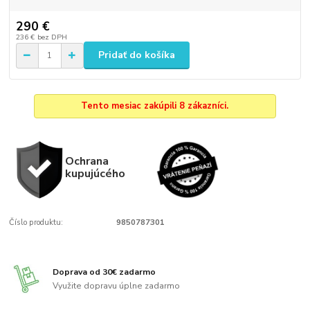
290 €
236 €
bez DPH
Pridať do košíka
Tento mesiac zakúpili 8 zákazníci.
Ochrana
kupujúcého
Číslo produktu:
9850787301
Doprava od 30€ zadarmo
Využite dopravu úplne zadarmo