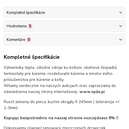
Kompletné špecifikácie
Hodnotenie
5
Komentáre
0
Kompletné špecifikácie
Výmenniky tepla, záložné zdroje ku kotlom, obehové čerpadlá,
termostaty pre kúrenie, rozdeľovače kúrenia a mnoho iného
príslušenstva pre kúrenie a kotly.
Witamy serdecznie na naszych aukcjach oraz zapraszamy do
odwiedzenia naszej strony internetowej
www.syda.p
l
Ruszt żeliwny do pieca, kuchni okrągły fi 245mm ( tolerancja +/-
2-3mm)
Kupując bezpośrednio na naszej stronie oszczędzasz 8% !!
Dokonujemy również renowacji zniszczonych drzwiczek