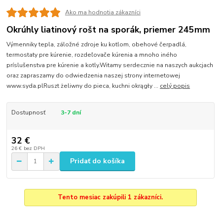
Ako ma hodnotia zákazníci
Okrúhly liatinový rošt na sporák, priemer 245mm
Výmenniky tepla, záložné zdroje ku kotlom, obehové čerpadlá,
termostaty pre kúrenie, rozdeľovače kúrenia a mnoho iného
príslušenstva pre kúrenie a kotly.Witamy serdecznie na naszych aukcjach
oraz zapraszamy do odwiedzenia naszej strony internetowej
www.syda.plRuszt żeliwny do pieca, kuchni okrągły ...
celý popis
Dostupnosť
3-7 dní
32 €
26 €
bez DPH
Pridať do košíka
Tento mesiac zakúpili 1 zákazníci.