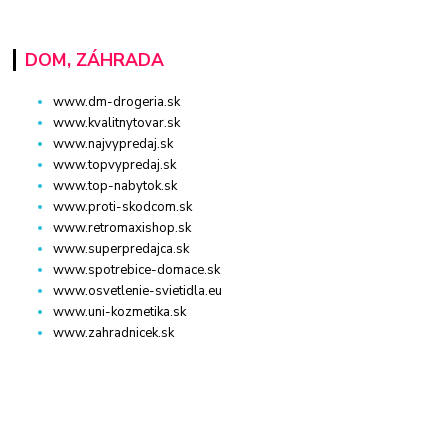
DOM, ZÁHRADA
www.dm-drogeria.sk
www.kvalitnytovar.sk
www.najvypredaj.sk
www.topvypredaj.sk
www.top-nabytok.sk
www.proti-skodcom.sk
www.retromaxishop.sk
www.superpredajca.sk
www.spotrebice-domace.sk
www.osvetlenie-svietidla.eu
www.uni-kozmetika.sk
www.zahradnicek.sk