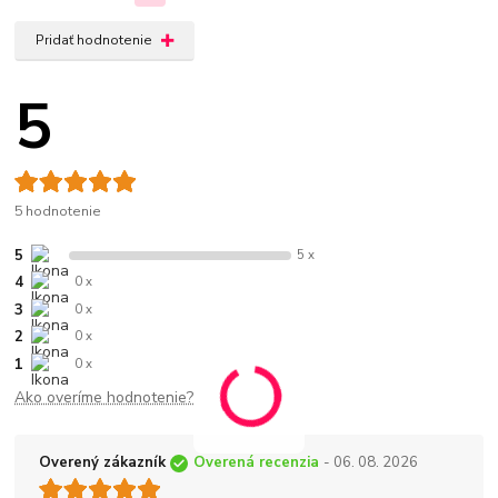
Pridať hodnotenie
5
5 hodnotenie
5
5 x
4
0 x
3
0 x
2
0 x
1
0 x
Ako overíme hodnotenie?
Overený zákazník
Overená recenzia
- 06. 08. 2026