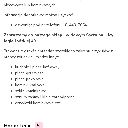
piecowych lub kominkowych.
Informacje dodatkowe można uzyskać:
dzwoniąc pod nr telefonu 18-443-7654
Zapraszamy do naszego sklepu w Nowym Sączu na ulicy
Jagiellońskiej 49
Prowadzimy także sprzedaż szerokiego zakresu artykułów z
branży zduńskiej, między innymi:
kuchnie i piece kaflowe,
piece grzewcze,
piece pokojowe,
kominki kaflowe,
szkło kominkowe,
sznury taśmy i kleje żaroodporne,
drzwiczki kominkowe etc.
Hodnotenie
5