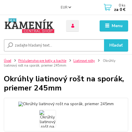
0
ks
EUR
za
0 €
Menu
Hľadať
Úvod
Príslušenstvo pre kotly a kachle
Liatinové rošty
Okrúhly
liatinový rošt na sporák, priemer 245mm
Okrúhly liatinový rošt na sporák,
priemer 245mm