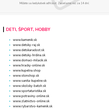
Môžete sa kedykoľvek odhlásiť. Zasielame raz za 14 dní.
DETI, ŠPORT, HOBBY
www.kamenik.sk
www.detsky-raj.sk
www.detskaradost.sk
www.detsky-hrdina.sk
www.domaci-milacik.sk
www.hracky-online.sk
www.kupelna.shop
www.stonshop.sk
www.sanita-kupelne.sk
www.skolsky-batoh.sk
www.sportaturistika.sk
www.potraviny-online.sk
www.zlatnictvo-online.sk
www.rybarstvo-kamenik.sk