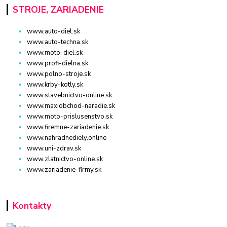
STROJE, ZARIADENIE
www.auto-diel.sk
www.auto-techna.sk
www.moto-diel.sk
www.profi-dielna.sk
www.polno-stroje.sk
www.krby-kotly.sk
www.stavebnictvo-online.sk
www.maxiobchod-naradie.sk
www.moto-prislusenstvo.sk
www.firemne-zariadenie.sk
www.nahradnediely.online
www.uni-zdrav.sk
www.zlatnictvo-online.sk
www.zariadenie-firmy.sk
Kontakty