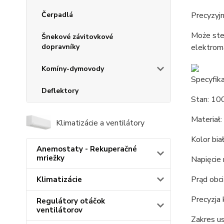
Čerpadlá
Precyzyj
Może ste
Šnekové závitovkové
dopravníky
elektroma
Komíny-dymovody
Specyfika
Deflektory
Stan: 1
Materiał
Klimatizácie a ventilátory
Kolor bia
Anemostaty - Rekuperačné
mriežky
Napięcie
Prąd obci
Klimatizácie
Precyzja 
Regulátory otáčok
ventilátorov
Zakres u