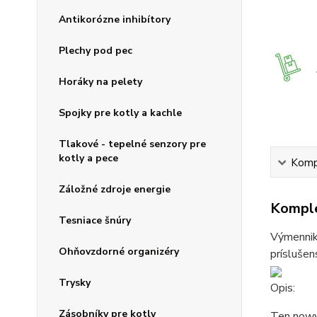
Antikorózne inhibítory
Plechy pod pec
Horáky na pelety
Spojky pre kotly a kachle
Tlakové - tepelné senzory pre
kotly a pece
Kompl
Záložné zdroje energie
Komple
Tesniace šnúry
Výmenniky
Ohňovzdorné organizéry
príslušen
Trysky
Opis:
Zásobníky pre kotly
Ten nowy 