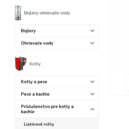
Bojlery-ohrievače vody
Bojlery
Ohrievače vody
Kotly
Kotly a pece
Pece a kachle
Príslušenstvo pre kotly a
kachle
Liatinové rošty