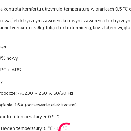
na kontrola komfortu utrzymuje temperaturę w granicach 0,5 ℃
rować elektrycznym zaworem kulowym, zaworem elektrycznym
gnetycznym, grzałką, folią elektrotermiczną, kryształem węgla 
cja:
00% nowy
: PC + ABS
ły
 robocze: AC230 ~ 250 V, 50/60 Hz
ążenia: 16A (ogrzewanie elektryczne)
kontroli temperatury: ± 0,5 ℃
stawień temperatury: 5 ℃ -35 ℃