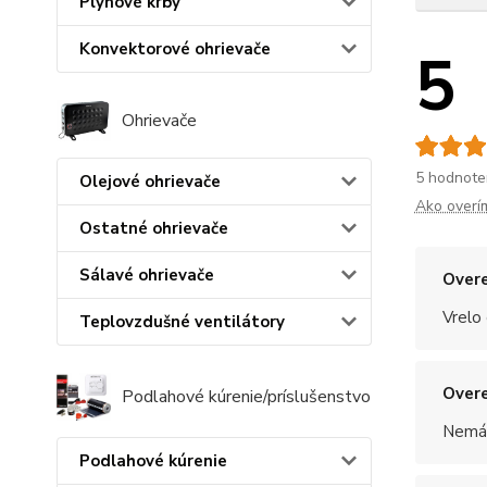
Plynové krby
Konvektorové ohrievače
5
Ohrievače
5 hodnote
Olejové ohrievače
Ako overí
Ostatné ohrievače
Sálavé ohrievače
Overe
Vrelo
Teplovzdušné ventilátory
Overe
Podlahové kúrenie/príslušenstvo
Nemám
Podlahové kúrenie