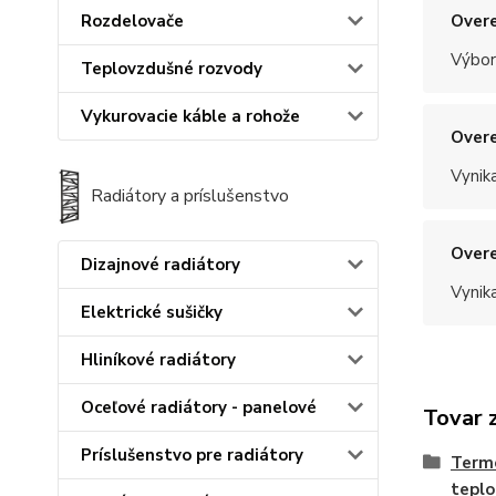
Overe
Rozdelovače
Výbor
Teplovzdušné rozvody
Vykurovacie káble a rohože
Overe
Vynik
Radiátory a príslušenstvo
Overe
Dizajnové radiátory
Vynik
Elektrické sušičky
Hliníkové radiátory
Oceľové radiátory - panelové
Tovar 
Príslušenstvo pre radiátory
Termo
teplo