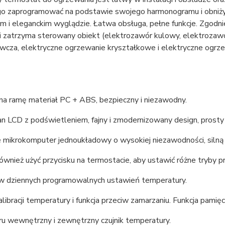
o zaprogramować na podstawie swojego harmonogramu i obniżyć
im i eleganckim wyglądzie. Łatwa obsługa, pełne funkcje. Zgod
i zatrzyma sterowany obiekt (elektrozawór kulowy, elektrozawór
zewcza, elektryczne ogrzewanie kryształkowe i elektryczne ogr
na ramę materiał PC + ABS, bezpieczny i niezawodny.
n LCD z podświetleniem, fajny i zmodernizowany design, prosty
 mikrokomputer jednoukładowy o wysokiej niezawodności, silną 
wnież użyć przycisku na termostacie, aby ustawić różne tryby pr
w dziennych programowalnych ustawień temperatury.
alibracji temperatury i funkcja przeciw zamarzaniu. Funkcja pamięc
u wewnętrzny i zewnętrzny czujnik temperatury.