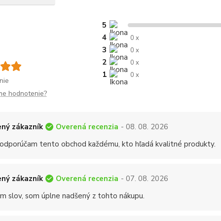
5
4
0 x
3
0 x
2
0 x
1
0 x
nie
me hodnotenie?
Overená recenzia
ný zákazník
- 08. 08. 2026
 odporúčam tento obchod každému, kto hľadá kvalitné produkty.
Overená recenzia
ný zákazník
- 07. 08. 2026
 slov, som úplne nadšený z tohto nákupu.