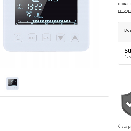
dopaso
celý p
Dos
50
40 
Číslo p