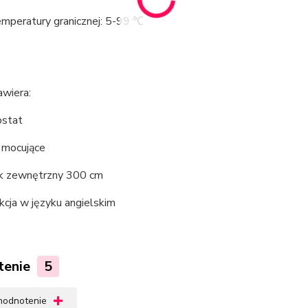
emperatury granicznej: 5-99 ℃
awiera:
ostat
 mocujące
nik zewnętrzny 300 cm
ukcja w języku angielskim
tenie
5
 hodnotenie