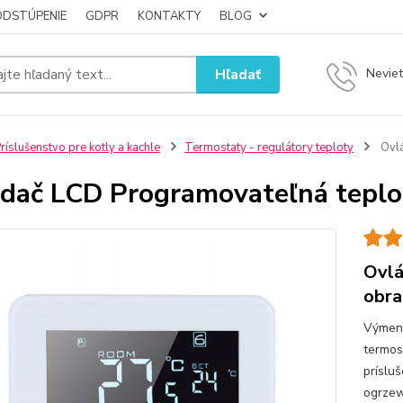
ODSTÚPENIE
GDPR
KONTAKTY
BLOG
Hľadať
Neviet
ríslušenstvo pre kotly a kachle
Termostaty - regulátory teploty
Ovlá
dač LCD Programovateľná teplo
Ovlá
obra
Výmenn
termos
príslu
ogrzew