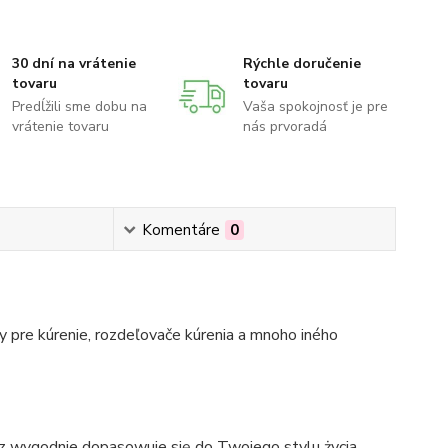
30 dní na vrátenie
Rýchle doručenie
tovaru
tovaru
Predĺžili sme dobu na
Vaša spokojnosť je pre
vrátenie tovaru
nás prvoradá
Komentáre
0
 pre kúrenie, rozdeľovače kúrenia a mnoho iného
az wygodnie dopasowuje się do Twojego stylu życia.