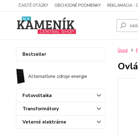
ČASTÉ OTÁZKY
OBCHODNÉ PODMIENKY
REKLAMÁCIA - 
Úvod
P
Bestseller
Ovlá
Alternatívne zdroje energie
Fotovoltaika
Transformátory
Veterné elektrárne