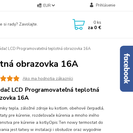
Prihlásenie
EUR
0
ks
e si rady? Zavolajte.
za
0 €
dač LCD Programovateľná teplotná obrazovka 16A
tná obrazovka 16A
Ako ma hodnotia zákazníci
dač LCD Programovateľná teplotná
zovka 16A
iky tepla, záložné zdroje ku kotlom, obehové čerpadlá,
taty pre kúrenie, rozdeľovače kúrenia a mnoho iného
šenstva pre kúrenie a kotly.Opis:Ten nowy termostat do
ania jest łatwy w instalacji i obsłudze oraz wygodnie