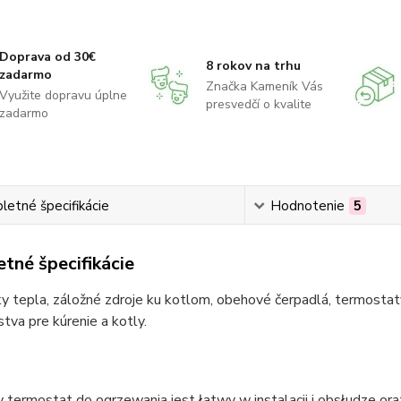
Doprava od 30€
8 rokov na trhu
zadarmo
Značka Kameník Vás
Využite dopravu úplne
presvedčí o kvalite
zadarmo
etné špecifikácie
Hodnotenie
5
tné špecifikácie
 tepla, záložné zdroje ku kotlom, obehové čerpadlá, termostaty
stva pre kúrenie a kotly.
termostat do ogrzewania jest łatwy w instalacji i obsłudze or