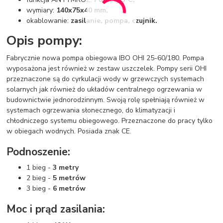
wymiary:
140x75x40 mm,
okablowanie:
zasilanie, pompa, czujnik.
Opis pompy:
Fabrycznie nowa pompa obiegowa IBO OHI 25-60/180. Pompa
wyposażona jest również w zestaw uszczelek. Pompy serii OHI
przeznaczone są do cyrkulacji wody w grzewczych systemach
solarnych jak również do układów centralnego ogrzewania w
budownictwie jednorodzinnym. Swoją rolę spełniają również w
systemach ogrzewania słonecznego, do klimatyzacji i
chłodniczego systemu obiegowego. Przeznaczone do pracy tylko
w obiegach wodnych. Posiada znak CE.
Podnoszenie:
1 bieg -
3 metry
2 bieg -
5 metrów
3 bieg -
6 metrów
Moc i prąd zasilania: