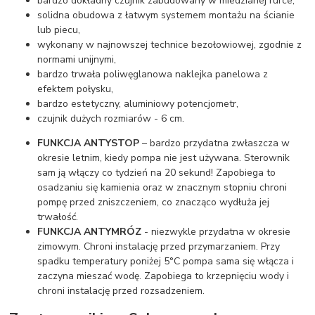
bardzo dokładny czujnik zabudowany w miedzianej rurce,
solidna obudowa z łatwym systemem montażu na ścianie
lub piecu,
wykonany w najnowszej technice bezołowiowej, zgodnie z
normami unijnymi,
bardzo trwała poliwęglanowa naklejka panelowa z
efektem połysku,
bardzo estetyczny, aluminiowy potencjometr,
czujnik dużych rozmiarów - 6 cm.
FUNKCJA ANTYSTOP
– bardzo przydatna zwłaszcza w
okresie letnim, kiedy pompa nie jest używana. Sterownik
sam ją włączy co tydzień na 20 sekund! Zapobiega to
osadzaniu się kamienia oraz w znacznym stopniu chroni
pompę przed zniszczeniem, co znacząco wydłuża jej
trwałość.
FUNKCJA ANTYMRÓZ
- niezwykle przydatna w okresie
zimowym. Chroni instalację przed przymarzaniem. Przy
spadku temperatury poniżej 5°C pompa sama się włącza i
zaczyna mieszać wodę. Zapobiega to krzepnięciu wody i
chroni instalację przed rozsadzeniem.