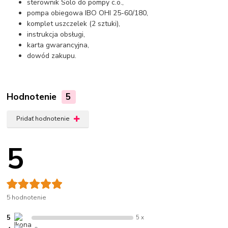
sterownik Solo do pompy c.o.,
pompa obiegowa IBO OHI 25-60/180,
komplet uszczelek (2 sztuki),
instrukcja obsługi,
karta gwarancyjna,
dowód zakupu.
Hodnotenie
5
Pridať hodnotenie
5
5 hodnotenie
5
5 x