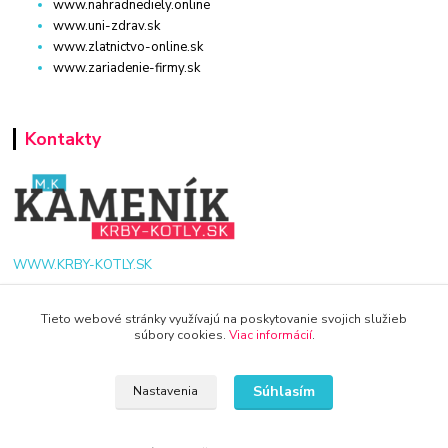
www.nahradnediely.online
www.uni-zdrav.sk
www.zlatnictvo-online.sk
www.zariadenie-firmy.sk
Kontakty
WWW.KRBY-KOTLY.SK
Tieto webové stránky využívajú na poskytovanie svojich služieb
súbory cookies.
Viac informácií
.
info@krby-kotly.sk
Súhlasím
Nastavenia