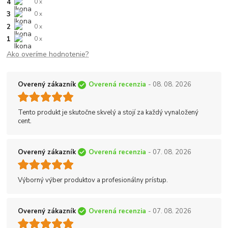
4
0 x
3
0 x
2
0 x
1
0 x
Ako overíme hodnotenie?
Overený zákazník
Overená recenzia
- 08. 08. 2026
Tento produkt je skutočne skvelý a stojí za každý vynaložený
cent.
Overený zákazník
Overená recenzia
- 07. 08. 2026
Výborný výber produktov a profesionálny prístup.
Overený zákazník
Overená recenzia
- 07. 08. 2026