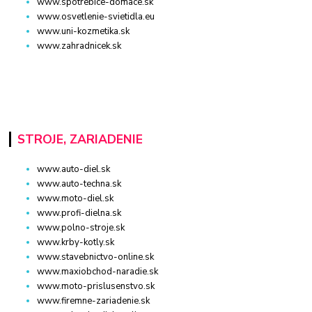
www.spotrebice-domace.sk
www.osvetlenie-svietidla.eu
www.uni-kozmetika.sk
www.zahradnicek.sk
STROJE, ZARIADENIE
www.auto-diel.sk
www.auto-techna.sk
www.moto-diel.sk
www.profi-dielna.sk
www.polno-stroje.sk
www.krby-kotly.sk
www.stavebnictvo-online.sk
www.maxiobchod-naradie.sk
www.moto-prislusenstvo.sk
www.firemne-zariadenie.sk