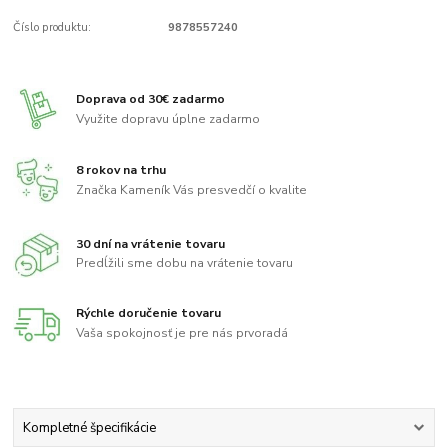
Číslo produktu:
9878557240
Doprava od 30€ zadarmo
Využite dopravu úplne zadarmo
8 rokov na trhu
Značka Kameník Vás presvedčí o kvalite
30 dní na vrátenie tovaru
Predĺžili sme dobu na vrátenie tovaru
Rýchle doručenie tovaru
Vaša spokojnosť je pre nás prvoradá
Kompletné špecifikácie