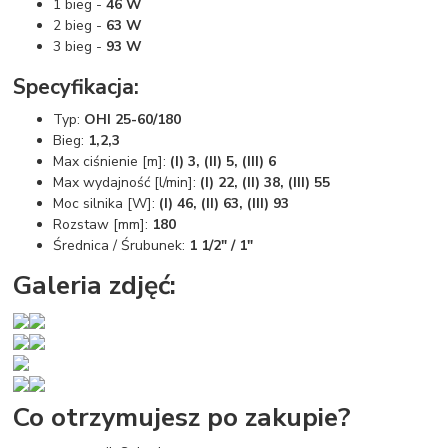
1 bieg -
46 W
2 bieg -
63 W
3 bieg -
93 W
Specyfikacja:
Typ:
OHI 25-60/180
Bieg:
1,2,3
Max ciśnienie [m]:
(I) 3, (II) 5, (III) 6
Max wydajność [l/min]:
(I) 22, (II) 38, (III) 55
Moc silnika [W]:
(I) 46, (II) 63, (III) 93
Rozstaw [mm]:
180
Średnica / Śrubunek:
1 1/2" / 1"
Galeria zdjęć:
Co otrzymujesz po zakupie?