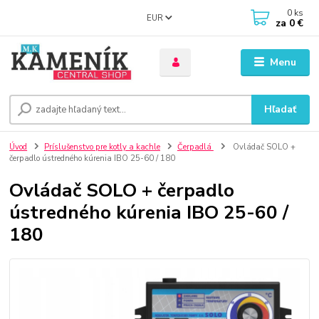
0
ks
EUR
za
0 €
Menu
Hľadať
Úvod
Príslušenstvo pre kotly a kachle
Čerpadlá
Ovládač SOLO +
čerpadlo ústredného kúrenia IBO 25-60 / 180
Ovládač SOLO + čerpadlo
ústredného kúrenia IBO 25-60 /
180