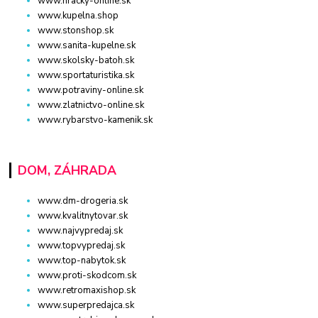
www.hracky-online.sk
www.kupelna.shop
www.stonshop.sk
www.sanita-kupelne.sk
www.skolsky-batoh.sk
www.sportaturistika.sk
www.potraviny-online.sk
www.zlatnictvo-online.sk
www.rybarstvo-kamenik.sk
DOM, ZÁHRADA
www.dm-drogeria.sk
www.kvalitnytovar.sk
www.najvypredaj.sk
www.topvypredaj.sk
www.top-nabytok.sk
www.proti-skodcom.sk
www.retromaxishop.sk
www.superpredajca.sk