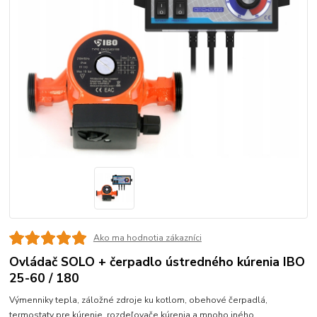
Ako ma hodnotia zákazníci
Ovládač SOLO + čerpadlo ústredného kúrenia IBO
25-60 / 180
Výmenniky tepla, záložné zdroje ku kotlom, obehové čerpadlá,
termostaty pre kúrenie, rozdeľovače kúrenia a mnoho iného