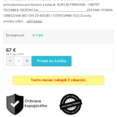
príslušenstva pre kúrenie a kotly.► AUKCJA FIRMOWA - UNITEP
TECHNIKA GRZEWCZA_______________________________ZESTAW: POMPA
OBIEGOWA IBO OHI 25-60/180 + STEROWNIK SOLOCechy
pompy:odpo...
celý popis
Dostupnosť
3-7 dní
67 €
54 €
bez DPH
Pridať do košíka
Tento mesiac zakúpili 3 zákazníci.
Ochrana
kupujúcého