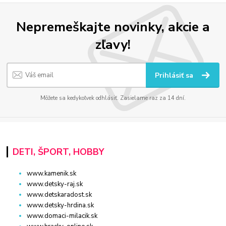
Nepremeškajte novinky, akcie a
zľavy!
Prihlásiť sa
Môžete sa kedykoľvek odhlásiť. Zasielame raz za 14 dní.
DETI, ŠPORT, HOBBY
www.kamenik.sk
www.detsky-raj.sk
www.detskaradost.sk
www.detsky-hrdina.sk
www.domaci-milacik.sk