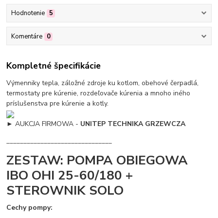
Hodnotenie
5
Komentáre
0
Kompletné špecifikácie
Výmenniky tepla, záložné zdroje ku kotlom, obehové čerpadlá,
termostaty pre kúrenie, rozdeľovače kúrenia a mnoho iného
príslušenstva pre kúrenie a kotly.
►
AUKCJA FIRMOWA -
UNITEP TECHNIKA GRZEWCZA
_______________________________
ZESTAW: POMPA OBIEGOWA
IBO OHI 25-60/180 +
STEROWNIK SOLO
Cechy pompy: