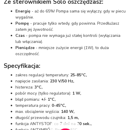
Ze sterownikiem Solo oszczędzasz:
Energię
- aż do 65%! Pompa sama się wyłączy, gdy w piecu
wygaśnie.
Pompę
- pracuje tylko wtedy, gdy powinna. Przedłużasz
zatem jej żywotność.
Czas
- pompa nie wymaga już stałej kontroli (wyłączania
lub włączania).
Pieniądze
- mniejsze zużycie energii (1W), to duża
oszczędność.
Specyfikacja:
zakres regulacji temperatury:
25-85°C,
napięcie zasilania:
230 V/50 Hz,
histereza:
3°C,
pobór mocy (tylko regulatora):
1 W,
błąd pomiaru:
+/- 1°C,
temperatura pracy:
0-45°C,
max. obciążenie wyjścia:
140 W,
długość przewodu czujnika:
1,5 m,
funkcja ANTYSTOP:
co 7 dni na 20 sek.,
funkcja ANTYMRÓZ:
Poniżej 5°C,