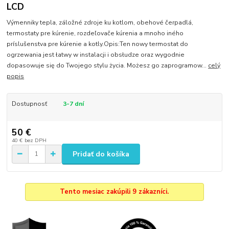
LCD
Výmenniky tepla, záložné zdroje ku kotlom, obehové čerpadlá,
termostaty pre kúrenie, rozdeľovače kúrenia a mnoho iného
príslušenstva pre kúrenie a kotly.Opis:Ten nowy termostat do
ogrzewania jest łatwy w instalacji i obsłudze oraz wygodnie
dopasowuje się do Twojego stylu życia. Możesz go zaprogramow...
celý
popis
Dostupnosť
3-7 dní
50 €
40 €
bez DPH
Pridať do košíka
Tento mesiac zakúpili 9 zákazníci.