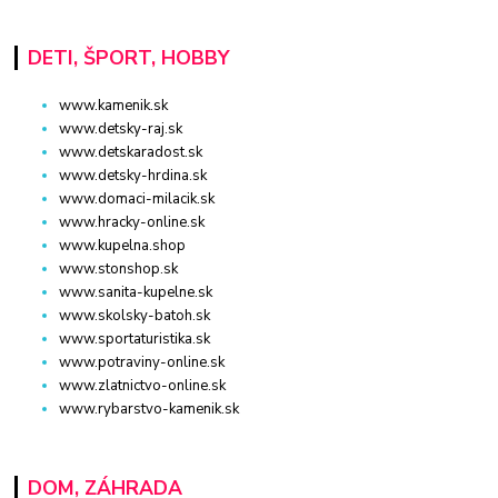
DETI, ŠPORT, HOBBY
www.kamenik.sk
www.detsky-raj.sk
www.detskaradost.sk
www.detsky-hrdina.sk
www.domaci-milacik.sk
www.hracky-online.sk
www.kupelna.shop
www.stonshop.sk
www.sanita-kupelne.sk
www.skolsky-batoh.sk
www.sportaturistika.sk
www.potraviny-online.sk
www.zlatnictvo-online.sk
www.rybarstvo-kamenik.sk
DOM, ZÁHRADA