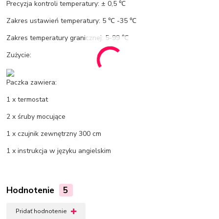
Precyzja kontroli temperatury: ± 0,5 ℃
Zakres ustawień temperatury: 5 ℃ -35 ℃
Zakres temperatury granicznej: 5-99 ℃
Zużycie:
Paczka zawiera:
1 x termostat
2 x śruby mocujące
1 x czujnik zewnętrzny 300 cm
1 x instrukcja w języku angielskim
Hodnotenie
5
Pridať hodnotenie