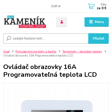
0
ks
EUR
za
0 €
Menu
Hľadať
Úvod
Príslušenstvo pre kotly a kachle
Termostaty - regulátory teploty
Ovládač obrazovky 16A Programovateľná teplota LCD
Ovládač obrazovky 16A
Programovateľná teplota LCD