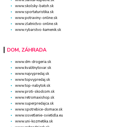
www.skolsky-batoh.sk
www.sportaturistika.sk
www.potraviny-online.sk
www.zlatnictvo-online.sk
www.rybarstvo-kamenik.sk
DOM, ZÁHRADA
www.dm-drogeria.sk
www.kvalitnytovar.sk
www.najvypredaj.sk
www.topvypredaj.sk
www.top-nabytok.sk
www.proti-skodcom.sk
www.retromaxishop.sk
www.superpredajca.sk
www.spotrebice-domace.sk
www.osvetlenie-svietidla.eu
www.uni-kozmetika.sk