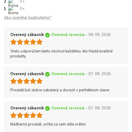
2
0 x
1
0 x
Ako overíme hodnotenie?
Overený zákazník
Overená recenzia
- 08. 08. 2026
Vrelo odporúčam tento obchod každému, kto hľadá kvalitné
produkty.
Overený zákazník
Overená recenzia
- 07. 08. 2026
Produkt bol dobre zabalený a dorazil v perfektnom stave.
Overený zákazník
Overená recenzia
- 07. 08. 2026
Nádherný produkt, určite sa sem ešte vrátim.