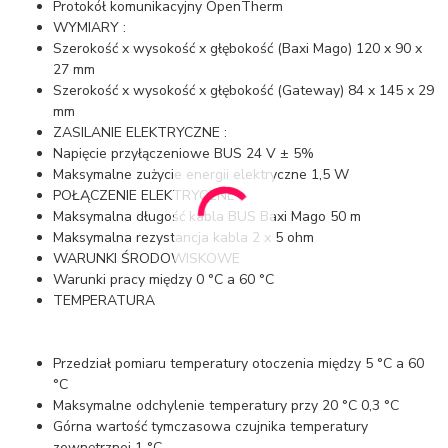
Protokół komunikacyjny OpenTherm
WYMIARY :
Szerokość x wysokość x głębokość (Baxi Mago) 120 x 90 x
27 mm
Szerokość x wysokość x głębokość (Gateway) 84 x 145 x 29
mm
ZASILANIE ELEKTRYCZNE :
Napięcie przyłączeniowe BUS 24 V ± 5%
Maksymalne zużycie energii elektryczne 1,5 W
POŁĄCZENIE ELEKTRYCZNE
Maksymalna długość kabla BUS Baxi Mago 50 m
Maksymalna rezystancja kabla 2 x 5 ohm
WARUNKI ŚRODOWISKOWE
Warunki pracy między 0 °C a 60 °C
TEMPERATURA
Przedział pomiaru temperatury otoczenia między 5 °C a 60
°C
Maksymalne odchylenie temperatury przy 20 °C 0,3 °C
Górna wartość tymczasowa czujnika temperatury
zewnętrznej 1 °C