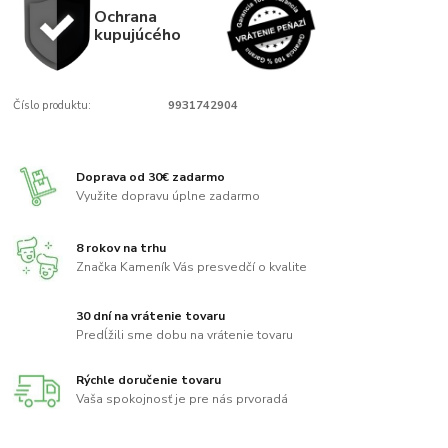
Ochrana
kupujúcého
Číslo produktu:
9931742904
Doprava od 30€ zadarmo
Využite dopravu úplne zadarmo
8 rokov na trhu
Značka Kameník Vás presvedčí o kvalite
30 dní na vrátenie tovaru
Predĺžili sme dobu na vrátenie tovaru
Rýchle doručenie tovaru
Vaša spokojnosť je pre nás prvoradá