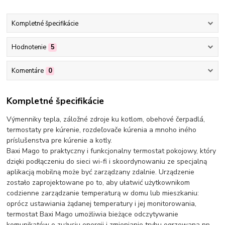
Kompletné špecifikácie
Hodnotenie
5
Komentáre
0
Kompletné špecifikácie
Výmenniky tepla, záložné zdroje ku kotlom, obehové čerpadlá,
termostaty pre kúrenie, rozdeľovače kúrenia a mnoho iného
príslušenstva pre kúrenie a kotly.
Baxi Mago to praktyczny i funkcjonalny termostat pokojowy, który
dzięki podłączeniu do sieci wi-fi i skoordynowaniu ze specjalną
aplikacją mobilną może być zarządzany zdalnie. Urządzenie
zostało zaprojektowane po to, aby ułatwić użytkownikom
codzienne zarządzanie temperaturą w domu lub mieszkaniu:
oprócz ustawiania żądanej temperatury i jej monitorowania,
termostat Baxi Mago umożliwia bieżące odczytywanie
komunikatów o zużyciu energii i zmienianie trybu ogrzewana np.