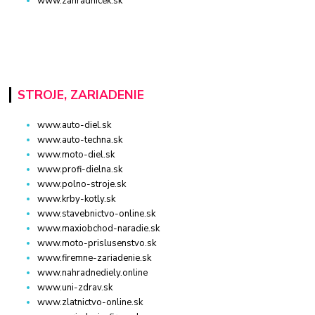
www.zahradnicek.sk
STROJE, ZARIADENIE
www.auto-diel.sk
www.auto-techna.sk
www.moto-diel.sk
www.profi-dielna.sk
www.polno-stroje.sk
www.krby-kotly.sk
www.stavebnictvo-online.sk
www.maxiobchod-naradie.sk
www.moto-prislusenstvo.sk
www.firemne-zariadenie.sk
www.nahradnediely.online
www.uni-zdrav.sk
www.zlatnictvo-online.sk