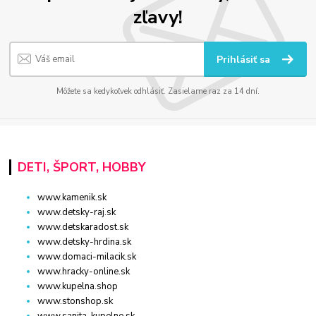
zľavy!
Prihlásiť sa
Môžete sa kedykoľvek odhlásiť. Zasielame raz za 14 dní.
DETI, ŠPORT, HOBBY
www.kamenik.sk
www.detsky-raj.sk
www.detskaradost.sk
www.detsky-hrdina.sk
www.domaci-milacik.sk
www.hracky-online.sk
www.kupelna.shop
www.stonshop.sk
www.sanita-kupelne.sk