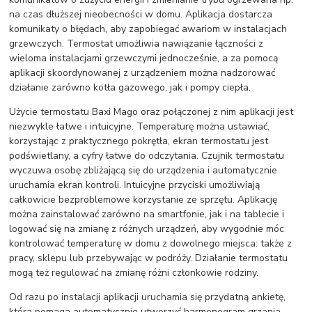
na czas dłuższej nieobecności w domu. Aplikacja dostarcza
komunikaty o błędach, aby zapobiegać awariom w instalacjach
grzewczych. Termostat umożliwia nawiązanie łączności z
wieloma instalacjami grzewczymi jednocześnie, a za pomocą
aplikacji skoordynowanej z urządzeniem można nadzorować
działanie zarówno kotła gazowego, jak i pompy ciepła.
Użycie termostatu Baxi Mago oraz połączonej z nim aplikacji jest
niezwykle łatwe i intuicyjne. Temperaturę można ustawiać,
korzystając z praktycznego pokrętła, ekran termostatu jest
podświetlany, a cyfry łatwe do odczytania. Czujnik termostatu
wyczuwa osobę zbliżającą się do urządzenia i automatycznie
uruchamia ekran kontroli. Intuicyjne przyciski umożliwiają
całkowicie bezproblemowe korzystanie ze sprzętu. Aplikację
można zainstalować zarówno na smartfonie, jak i na tablecie i
logować się na zmianę z różnych urządzeń, aby wygodnie móc
kontrolować temperaturę w domu z dowolnego miejsca: także z
pracy, sklepu lub przebywając w podróży. Działanie termostatu
mogą też regulować na zmianę różni członkowie rodziny.
Od razu po instalacji aplikacji uruchamia się przydatną ankietę,
która pomaga automatycznie utworzyć harmonogram grzania