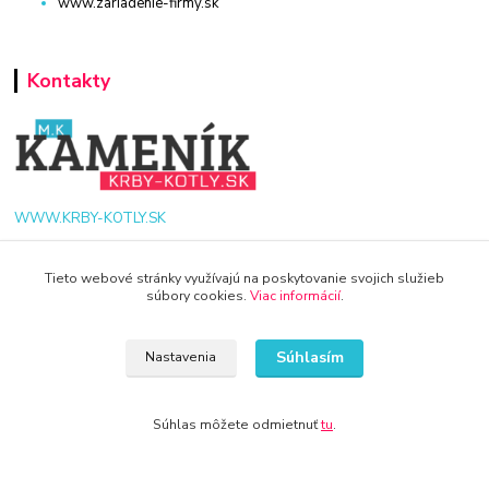
www.zariadenie-firmy.sk
Kontakty
WWW.KRBY-KOTLY.SK
Tieto webové stránky využívajú na poskytovanie svojich služieb
súbory cookies.
Viac informácií
.
info@krby-kotly.sk
Súhlasím
Nastavenia
Súhlas môžete odmietnuť
tu
.
© 2024 Všetky práva vyhradené KAMENIK.SK