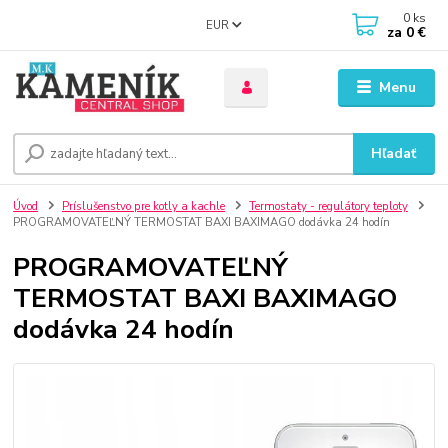
0
ks
EUR
za
0 €
Menu
Hľadať
Úvod
Príslušenstvo pre kotly a kachle
Termostaty - regulátory teploty
PROGRAMOVATEĽNÝ TERMOSTAT BAXI BAXIMAGO dodávka 24 hodín
PROGRAMOVATEĽNÝ
TERMOSTAT BAXI BAXIMAGO
dodávka 24 hodín