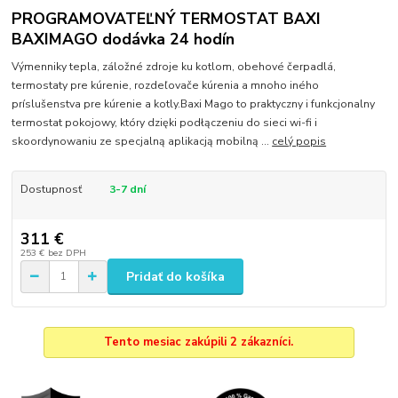
PROGRAMOVATEĽNÝ TERMOSTAT BAXI
BAXIMAGO dodávka 24 hodín
Výmenniky tepla, záložné zdroje ku kotlom, obehové čerpadlá,
termostaty pre kúrenie, rozdeľovače kúrenia a mnoho iného
príslušenstva pre kúrenie a kotly.Baxi Mago to praktyczny i funkcjonalny
termostat pokojowy, który dzięki podłączeniu do sieci wi-fi i
skoordynowaniu ze specjalną aplikacją mobilną ...
celý popis
Dostupnosť
3-7 dní
311 €
253 €
bez DPH
Pridať do košíka
Tento mesiac zakúpili 2 zákazníci.