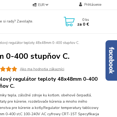
Prihlásenie
EUR
0
ks
e si rady? Zavolajte.
za
0 €
lový regulátor teploty 48x48mm 0-400 stupňov C.
m 0-400 stupňov C.
Ako ma hodnotia zákazníci
lový regulátor teploty 48x48mm 0-400
ňov C.
iky tepla, záložné zdroje ku kotlom, obehové čerpadlá,
taty pre kúrenie, rozdeľovače kúrenia a mnoho iného
šenstva pre kúrenie a kotly.Regulator temperatury tablicowy
m 0-400 st.C 100-240V AC cyfrowy CRT-15T Specyfikacja