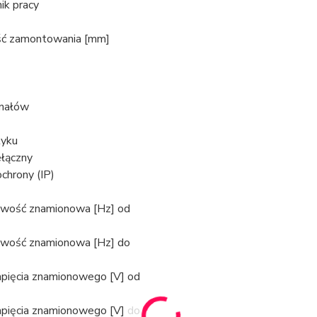
ik pracy
ć zamontowania [mm]
anałów
tyku
ełączny
chrony (IP)
iwość znamionowa [Hz] od
iwość znamionowa [Hz] do
apięcia znamionowego [V] od
apięcia znamionowego [V] do