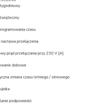
tygodniowy
świąteczny
programowania czasu
nastawa przełączenia
wy prąd przełączania przy 230 V [A]
owanie dobowe
czna zmiana czasu letniego / zimowego
ujnika
anie podpowiedzi