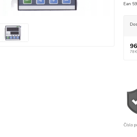
Ean 59
Dos
96
78 
Číslo p