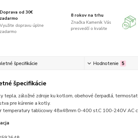
Doprava od 30€
8 rokov na trhu
zadarmo
Značka Kameník Vás
Využite dopravu úplne
presvedčí o kvalite
zadarmo
etné špecifikácie
Hodnotenie
5
tné špecifikácie
 tepla, záložné zdroje ku kotlom, obehové čerpadlá, termostaty
stva pre kúrenie a kotly.
r temperatury tablicowy 48x48mm 0-400 st.C 100-240V AC 
acja
2592648