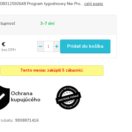
08312592648 Program tygodniowy Nie Pro...
celý popis
tupnosť
3-7 dní
 €
Pridať do košíka
€
bez DPH
Tento mesiac zakúpili 5 zákazníci.
Ochrana
kupujúcého
roduktu:
9938871416