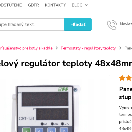
ODSTÚPENIE
GDPR
KONTAKTY
BLOG
Hľadať
Neviet
ríslušenstvo pre kotly a kachle
Termostaty - regulátory teploty
Pane
lový regulátor teploty 48x48m
Pane
stup
Výmenn
termos
príslu
48x48m