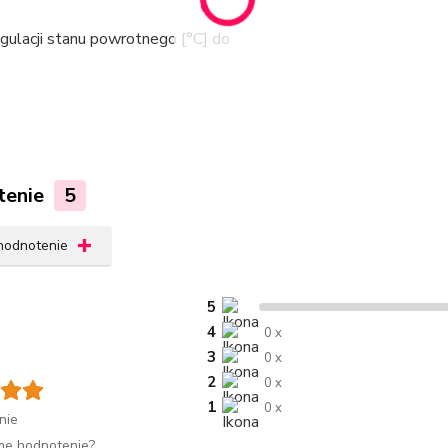
gulacji stanu powrotnego [°C] do
tenie
5
 hodnotenie
5
4
0 x
3
0 x
2
0 x
1
0 x
nie
me hodnotenie?