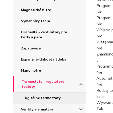
Program 
Magnetické filtre
Nie
Program 
Výmenníky tepla
Nie
Wejście 
Dúchadlá - ventilátory pre
Nie
kotly a pece
Wstępna 
Nie
Zapalovače
Znamiono
Expanzné-tlakové nádoby
3
Program
Manometre
Nie
Automaty
Termostaty - regulátory
Nie
teploty
Rodzaj cz
Inne
Digitálne termostaty
Wyświetl
Tak
Ventily a armatúry