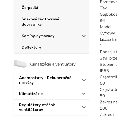
Przełączn
Čerpadlá
Tak
Głębokoś
Šnekové závitovkové
86
dopravníky
Model
Cyfrowy
Komíny-dymovody
Liczba k
1
Deflektory
Rodzaj s
Styk prz
Klimatizácie a ventilátory
Stopień o
IP55
Częstotl
Anemostaty - Rekuperačné
mriežky
50
Częstotl
Klimatizácie
50
Zakres n
Regulátory otáčok
100
ventilátorov
Zakres n