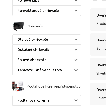
Plynové krby
Konvektorové ohrievače
Overe
Produ
Ohrievače
Olejové ohrievače
Overe
Som v
Ostatné ohrievače
Sálavé ohrievače
Overe
Teplovzdušné ventilátory
Skvel
Podlahové kúrenie/príslušenstvo
Overe
Príje
Podlahové kúrenie