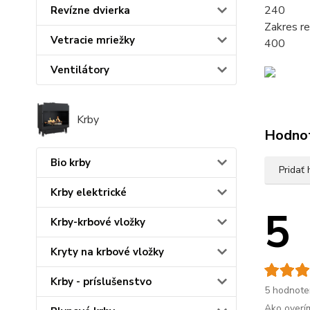
240
Revízne dvierka
Zakres re
Vetracie mriežky
400
Ventilátory
Krby
Hodno
Bio krby
Pridať
Krby elektrické
5
Krby-krbové vložky
Kryty na krbové vložky
Krby - príslušenstvo
5 hodnote
Ako overí