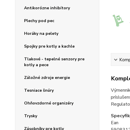
Antikorózne inhibítory
Plechy pod pec
Horáky na pelety
Spojky pre kotly a kachle
Tlakové - tepelné senzory pre
Kompl
kotly a pece
Komple
Záložné zdroje energie
Výmenniky
Tesniace šnúry
príslušen
Ohňovzdorné organizéry
Regulato
Specyfik
Trysky
Ean
Zásobníky pre kotly
590831