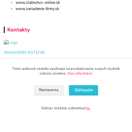
www.zlatnictvo-online.sk
www.zariadenie-firmy.sk
Kontakty
WWW.KRBY-KOTLY.SK
Tieto webové stránky využívajú na poskytovanie svojich služieb
súbory cookies.
Viac informácií
.
info@krby-kotly.sk
Súhlasím
Nastavenia
Súhlas môžete odmietnuť
tu
.
© 2024 Všetky práva vyhradené KAMENIK.SK
Vytvorené na
Eshop-rychlo.sk