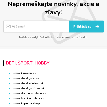
Nepremeškajte novinky, akcie a
zľavy!
Prihlásiť sa
Môžete sa kedykoľvek odhlásiť. Zasielame raz za 14 dní.
DETI, ŠPORT, HOBBY
www.kamenik.sk
www.detsky-raj.sk
www.detskaradost.sk
www.detsky-hrdina.sk
www.domaci-milacik.sk
www.hracky-online.sk
www.kupelna.shop