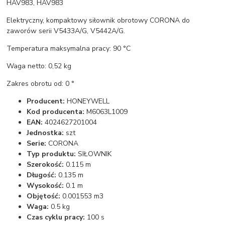
HAV983, HAV983
Elektryczny, kompaktowy siłownik obrotowy CORONA do
zaworów serii V5433A/G, V5442A/G.
Temperatura maksymalna pracy: 90 °C
Waga netto: 0,52 kg
Zakres obrotu od: 0 °
Producent:
HONEYWELL
Kod producenta:
M6063L1009
EAN:
4024627201004
Jednostka:
szt
Serie:
CORONA
Typ produktu:
SIŁOWNIK
Szerokość:
0.115 m
Długość:
0.135 m
Wysokość:
0.1 m
Objętość:
0.001553 m3
Waga:
0.5 kg
Czas cyklu pracy:
100 s