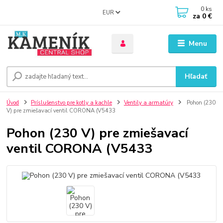
0
ks
EUR
za
0 €
Menu
Hľadať
Úvod
Príslušenstvo pre kotly a kachle
Ventily a armatúry
Pohon (230
V) pre zmiešavací ventil CORONA (V5433
Pohon (230 V) pre zmiešavací
ventil CORONA (V5433