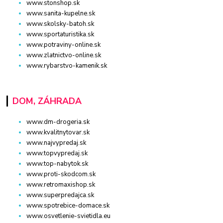
www.stonshop.sk
www.sanita-kupelne.sk
www.skolsky-batoh.sk
www.sportaturistika.sk
www.potraviny-online.sk
www.zlatnictvo-online.sk
www.rybarstvo-kamenik.sk
DOM, ZÁHRADA
www.dm-drogeria.sk
www.kvalitnytovar.sk
www.najvypredaj.sk
www.topvypredaj.sk
www.top-nabytok.sk
www.proti-skodcom.sk
www.retromaxishop.sk
www.superpredajca.sk
www.spotrebice-domace.sk
www.osvetlenie-svietidla.eu