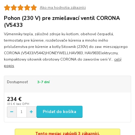
Ako ma hodnotia zákazníci
Pohon (230 V) pre zmiešavací ventil CORONA
(V5433
Výmenniky tepla, záložné zdroje ku kotlom, obehové čerpadlá,
termostaty pre kúrenie, rozdeľovače kúrenia a mnoho iného
príslušenstva pre kúrenie a kotly.Siłownik (230V) do zaw. mieszającego
CORONA (V5433/V5442)HONEYWELLHAV983, HAV983Elektryczny,
kompaktowy siłownik obrotowy CORONA do zaworów serii V...
celý
popis
Dostupnosť
3-7 dní
234 €
191 €
bez DPH
Pridať do košíka
Tento mesiac zakúpili 3 zákazníci.