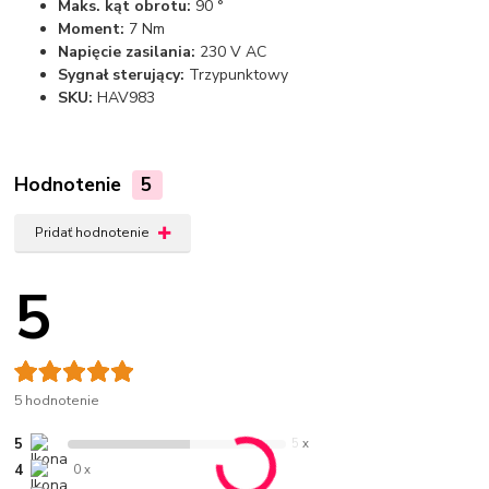
Maks. kąt obrotu:
90 °
Moment:
7 Nm
Napięcie zasilania:
230 V AC
Sygnał sterujący:
Trzypunktowy
SKU:
HAV983
Hodnotenie
5
Pridať hodnotenie
5
5 hodnotenie
5
5 x
4
0 x