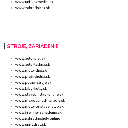
www.uni-kozmetika.sk
www.zahradnicek.sk
STROJE, ZARIADENIE
www.auto-diel.sk
www.auto-techna.sk
www.moto-diel.sk
www.profi-dielna.sk
www.polno-stroje.sk
www.krby-kotly.sk
www.stavebnictvo-online.sk
www.maxiobchod-naradie.sk
www.moto-prislusenstvo.sk
www.firemne-zariadenie.sk
www.nahradnediely.online
www.uni-zdrav.sk