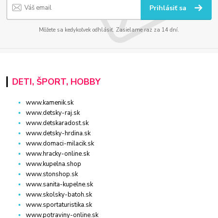
Prihlásiť sa
Môžete sa kedykoľvek odhlásiť. Zasielame raz za 14 dní.
DETI, ŠPORT, HOBBY
www.kamenik.sk
www.detsky-raj.sk
www.detskaradost.sk
www.detsky-hrdina.sk
www.domaci-milacik.sk
www.hracky-online.sk
www.kupelna.shop
www.stonshop.sk
www.sanita-kupelne.sk
www.skolsky-batoh.sk
www.sportaturistika.sk
www.potraviny-online.sk