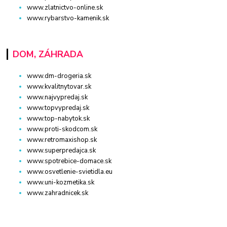
www.zlatnictvo-online.sk
www.rybarstvo-kamenik.sk
DOM, ZÁHRADA
www.dm-drogeria.sk
www.kvalitnytovar.sk
www.najvypredaj.sk
www.topvypredaj.sk
www.top-nabytok.sk
www.proti-skodcom.sk
www.retromaxishop.sk
www.superpredajca.sk
www.spotrebice-domace.sk
www.osvetlenie-svietidla.eu
www.uni-kozmetika.sk
www.zahradnicek.sk