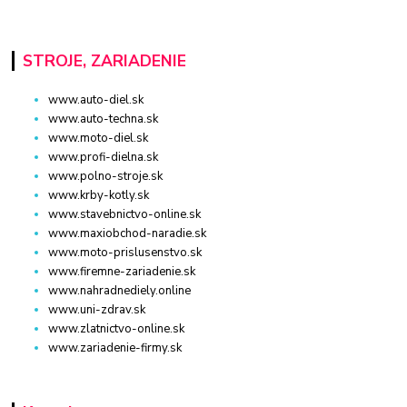
STROJE, ZARIADENIE
www.auto-diel.sk
www.auto-techna.sk
www.moto-diel.sk
www.profi-dielna.sk
www.polno-stroje.sk
www.krby-kotly.sk
www.stavebnictvo-online.sk
www.maxiobchod-naradie.sk
www.moto-prislusenstvo.sk
www.firemne-zariadenie.sk
www.nahradnediely.online
www.uni-zdrav.sk
www.zlatnictvo-online.sk
www.zariadenie-firmy.sk