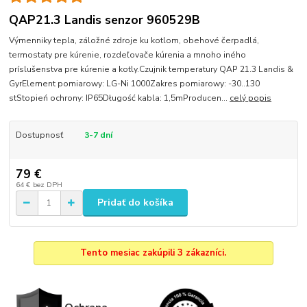
QAP21.3 Landis senzor 960529B
Výmenniky tepla, záložné zdroje ku kotlom, obehové čerpadlá,
termostaty pre kúrenie, rozdeľovače kúrenia a mnoho iného
príslušenstva pre kúrenie a kotly.Czujnik temperatury QAP 21.3 Landis &
GyrElement pomiarowy: LG-Ni 1000Zakres pomiarowy: -30..130
stStopień ochrony: IP65Długość kabla: 1,5mProducen...
celý popis
Dostupnosť
3-7 dní
79 €
64 €
bez DPH
Pridať do košíka
Tento mesiac zakúpili 3 zákazníci.