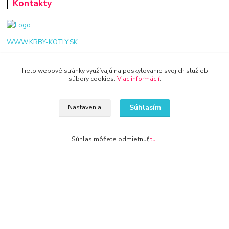
Kontakty
WWW.KRBY-KOTLY.SK
Tieto webové stránky využívajú na poskytovanie svojich služieb
súbory cookies.
Viac informácií
.
info@krby-kotly.sk
Súhlasím
Nastavenia
Súhlas môžete odmietnuť
tu
.
© 2024 Všetky práva vyhradené KAMENIK.SK
Vytvorené na
Eshop-rychlo.sk