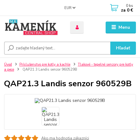
0
ks
EUR
za
0 €
Menu
Hľadať
Úvod
Príslušenstvo pre kotly a kachle
Tlakové - tepelné senzory pre kotly
a pece
QAP21.3 Landis senzor 960529B
QAP21.3 Landis senzor 960529B
Ako ma hodnotia zákazníci