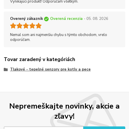
Vynikajúci produkt! Odporúčam všetkým.
Overený zákazník
Overená recenzia
- 05. 08. 2026
Nemal som ani najmenšiu chybu s týmto obchodom, vrelo
odporúčam.
Tovar zaradený v kategóriách
Tlakové - tepelné senzory pre kotly a pece
Nepremeškajte novinky, akcie a
zľavy!