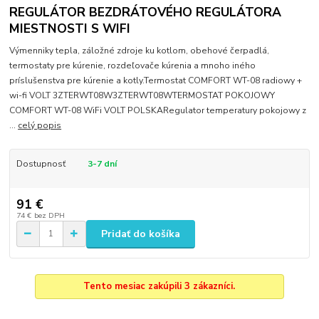
REGULÁTOR BEZDRÁTOVÉHO REGULÁTORA
MIESTNOSTI S WIFI
Výmenniky tepla, záložné zdroje ku kotlom, obehové čerpadlá,
termostaty pre kúrenie, rozdeľovače kúrenia a mnoho iného
príslušenstva pre kúrenie a kotly.Termostat COMFORT WT-08 radiowy +
wi-fi VOLT 3ZTERWT08W3ZTERWT08WTERMOSTAT POKOJOWY
COMFORT WT-08 WiFi VOLT POLSKARegulator temperatury pokojowy z
...
celý popis
Dostupnosť
3-7 dní
91 €
74 €
bez DPH
Pridať do košíka
Tento mesiac zakúpili 3 zákazníci.