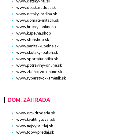
www.detsky-raj.sk
www.detskaradost.sk
www.detsky-hrdina.sk
www.domaci-milacik.sk
www.hracky-online.sk
www.kupelna.shop
www.stonshop.sk
www.sanita-kupelne.sk
www.skolsky-batoh.sk
www.sportaturistika.sk
www.potraviny-online.sk
www.zlatnictvo-online.sk
www.rybarstvo-kamenik.sk
DOM, ZÁHRADA
www.dm-drogeria.sk
www.kvalitnytovar.sk
www.najvypredaj.sk
www.topvypredaj.sk