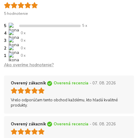
5 hodnotenie
5
5 x
4
0 x
3
0 x
2
0 x
1
0 x
Ako overíme hodnotenie?
Overený zákazník
Overená recenzia
- 07. 08. 2026
Vrelo odporúčam tento obchod každému, kto hľadá kvalitné
produkty.
Overený zákazník
Overená recenzia
- 06. 08. 2026