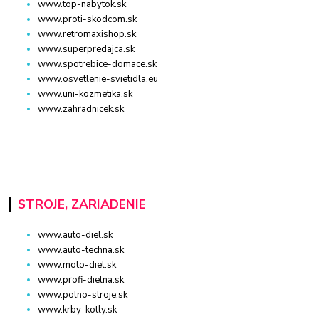
www.top-nabytok.sk
www.proti-skodcom.sk
www.retromaxishop.sk
www.superpredajca.sk
www.spotrebice-domace.sk
www.osvetlenie-svietidla.eu
www.uni-kozmetika.sk
www.zahradnicek.sk
STROJE, ZARIADENIE
www.auto-diel.sk
www.auto-techna.sk
www.moto-diel.sk
www.profi-dielna.sk
www.polno-stroje.sk
www.krby-kotly.sk