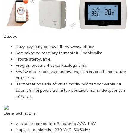
Zalety:
Duży, czytelny podświetlany wyświetlacz.
Kompaktowe rozmiary termostatu i odbiornika
Proste sterowanie.
Programowalne 4 cykle każdego dnia.
Wyświetlacz pokazuje ustawioną i zmierzoną temperaturę
oraz czas.
Termostat posiada również możliwość zamocowania na
ścianie/innej powierzchni lub postawienia na dołączonych
nóżkach.
Dane techniczne:
Zasilanie termostatu: 2x bateria AAA 1.5V
Napięcie odbiornika: 230 VAC, 50/60 Hz