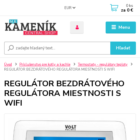
0
ks
EUR
za
0 €
Menu
Hľadať
Úvod
Príslušenstvo pre kotly a kachle
Termostaty - regulátory teploty
REGULÁTOR BEZDRÁTOVÉHO REGULÁTORA MIESTNOSTI S WIFI
REGULÁTOR BEZDRÁTOVÉHO
REGULÁTORA MIESTNOSTI S
WIFI