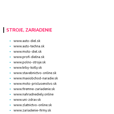
STROJE, ZARIADENIE
www.auto-diel.sk
www.auto-techna.sk
www.moto-diel.sk
www.profi-dielna.sk
www.polno-stroje.sk
www.krby-kotly.sk
www.stavebnictvo-online.sk
www.maxiobchod-naradie.sk
www.moto-prislusenstvo.sk
www.firemne-zariadenie.sk
www.nahradnediely.online
www.uni-zdrav.sk
www.zlatnictvo-online.sk
www.zariadenie-firmy.sk