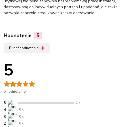
użytkowej nie tylko zapewnia bezproblemową pracę instalacji,
dostosowaną do indywidualnych potrzeb i upodobań, ale także
pozwala znacznie zredukować koszty ogrzewania.
Hodnotenie
5
Pridať hodnotenie
5
5 hodnotenie
5
5 x
4
0 x
3
0 x
2
0 x