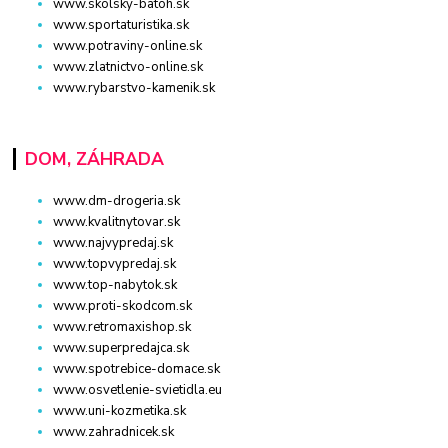
www.skolsky-batoh.sk
www.sportaturistika.sk
www.potraviny-online.sk
www.zlatnictvo-online.sk
www.rybarstvo-kamenik.sk
DOM, ZÁHRADA
www.dm-drogeria.sk
www.kvalitnytovar.sk
www.najvypredaj.sk
www.topvypredaj.sk
www.top-nabytok.sk
www.proti-skodcom.sk
www.retromaxishop.sk
www.superpredajca.sk
www.spotrebice-domace.sk
www.osvetlenie-svietidla.eu
www.uni-kozmetika.sk
www.zahradnicek.sk