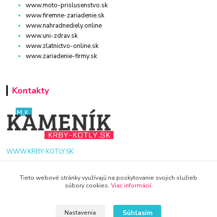
www.moto-prislusenstvo.sk
www.firemne-zariadenie.sk
www.nahradnediely.online
www.uni-zdrav.sk
www.zlatnictvo-online.sk
www.zariadenie-firmy.sk
Kontakty
WWW.KRBY-KOTLY.SK
Tieto webové stránky využívajú na poskytovanie svojich služieb
súbory cookies.
Viac informácií
.
info@krby-kotly.sk
Súhlasím
Nastavenia