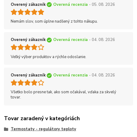
Overený zákazník
Overená recenzia
- 05. 08. 2026
Nemám slov, som úplne nadšený z tohto nákupu.
Overený zákazník
Overená recenzia
- 04. 08. 2026
Veľký výber produktov a rýchle odoslanie.
Overený zákazník
Overená recenzia
- 04. 08. 2026
Všetko bolo presne tak, ako som očakával, vďaka za skvelý
tovar.
Tovar zaradený v kategóriách
Termostaty - regulátory teploty