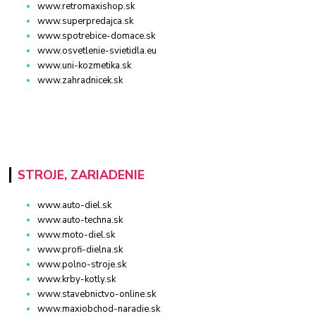
www.retromaxishop.sk
www.superpredajca.sk
www.spotrebice-domace.sk
www.osvetlenie-svietidla.eu
www.uni-kozmetika.sk
www.zahradnicek.sk
STROJE, ZARIADENIE
www.auto-diel.sk
www.auto-techna.sk
www.moto-diel.sk
www.profi-dielna.sk
www.polno-stroje.sk
www.krby-kotly.sk
www.stavebnictvo-online.sk
www.maxiobchod-naradie.sk