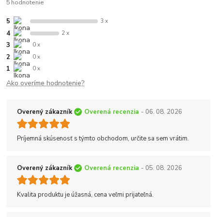
5 hodnotenie
5
3 x
4
2 x
3
0 x
2
0 x
1
0 x
Ako overíme hodnotenie?
Overený zákazník
Overená recenzia
- 06. 08. 2026
Príjemná skúsenosť s týmto obchodom, určite sa sem vrátim.
Overený zákazník
Overená recenzia
- 05. 08. 2026
Kvalita produktu je úžasná, cena veľmi prijateľná.