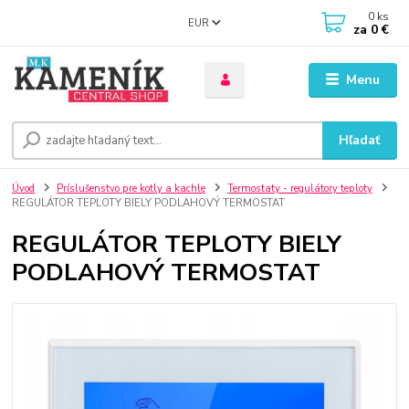
0
ks
EUR
za
0 €
Menu
Hľadať
Úvod
Príslušenstvo pre kotly a kachle
Termostaty - regulátory teploty
REGULÁTOR TEPLOTY BIELY PODLAHOVÝ TERMOSTAT
REGULÁTOR TEPLOTY BIELY
PODLAHOVÝ TERMOSTAT