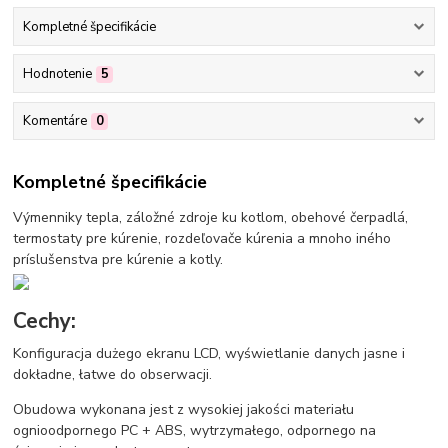
Kompletné špecifikácie
Hodnotenie
5
Komentáre
0
Kompletné špecifikácie
Výmenniky tepla, záložné zdroje ku kotlom, obehové čerpadlá,
termostaty pre kúrenie, rozdeľovače kúrenia a mnoho iného
príslušenstva pre kúrenie a kotly.
Cechy:
Konfiguracja dużego ekranu LCD, wyświetlanie danych jasne i
dokładne, łatwe do obserwacji.
Obudowa wykonana jest z wysokiej jakości materiału
ognioodpornego PC + ABS, wytrzymałego, odpornego na