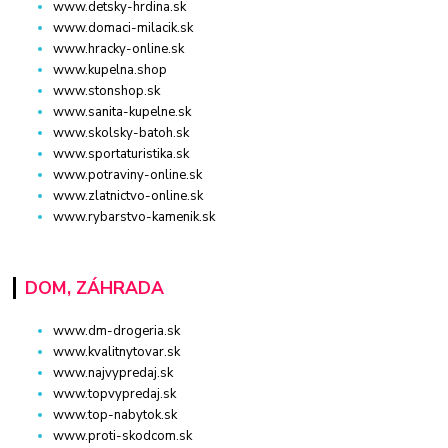
www.detsky-hrdina.sk
www.domaci-milacik.sk
www.hracky-online.sk
www.kupelna.shop
www.stonshop.sk
www.sanita-kupelne.sk
www.skolsky-batoh.sk
www.sportaturistika.sk
www.potraviny-online.sk
www.zlatnictvo-online.sk
www.rybarstvo-kamenik.sk
DOM, ZÁHRADA
www.dm-drogeria.sk
www.kvalitnytovar.sk
www.najvypredaj.sk
www.topvypredaj.sk
www.top-nabytok.sk
www.proti-skodcom.sk