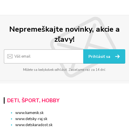
Nepremeškajte novinky, akcie a
zľavy!
Prihlásiť sa
Môžete sa kedykoľvek odhlásiť. Zasielame raz za 14 dní.
DETI, ŠPORT, HOBBY
www.kamenik.sk
www.detsky-raj.sk
www.detskaradost.sk