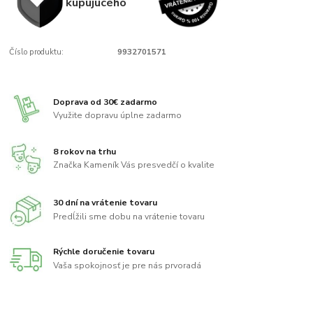
kupujúcého
Číslo produktu:
9932701571
Doprava od 30€ zadarmo
Využite dopravu úplne zadarmo
8 rokov na trhu
Značka Kameník Vás presvedčí o kvalite
30 dní na vrátenie tovaru
Predĺžili sme dobu na vrátenie tovaru
Rýchle doručenie tovaru
Vaša spokojnosť je pre nás prvoradá