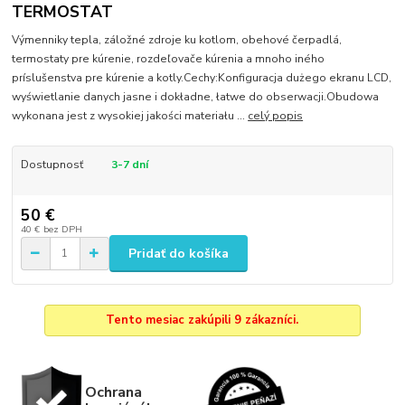
TERMOSTAT
Výmenniky tepla, záložné zdroje ku kotlom, obehové čerpadlá,
termostaty pre kúrenie, rozdeľovače kúrenia a mnoho iného
príslušenstva pre kúrenie a kotly.Cechy:Konfiguracja dużego ekranu LCD,
wyświetlanie danych jasne i dokładne, łatwe do obserwacji.Obudowa
wykonana jest z wysokiej jakości materiału ...
celý popis
Dostupnosť
3-7 dní
50 €
40 €
bez DPH
Pridať do košíka
Tento mesiac zakúpili 9 zákazníci.
Ochrana