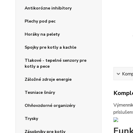
Antikorózne inhibítory
Plechy pod pec
Horáky na pelety
Spojky pre kotly a kachle
Tlakové - tepelné senzory pre
kotly a pece
Kompl
Záložné zdroje energie
Komple
Tesniace šnúry
Výmenniky
Ohňovzdorné organizéry
príslušen
Trysky
Funk
Zásobníky pre kotly