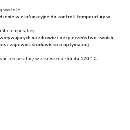
ą wartość.
dzenie wielofunkcyjne do kontroli temperatury w
rola temperatury.
 wpływających na zdrowie i bezpieczeństwo twoich
ożesz zapewnić środowisko o optymalnej
ować temperaturę w zakresie od
-55 do 120 ° C.