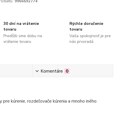
roduktu:
9966692774
30 dní na vrátenie
Rýchle doručenie
tovaru
tovaru
Predĺžili sme dobu na
Vaša spokojnosť je pre
vrátenie tovaru
nás prvoradá
Komentáre
0
 pre kúrenie, rozdeľovače kúrenia a mnoho iného