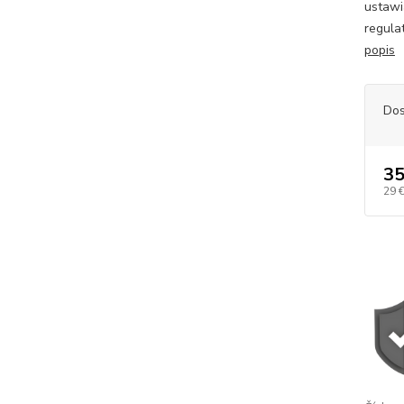
ustawi
regula
popis
Dos
35
29 