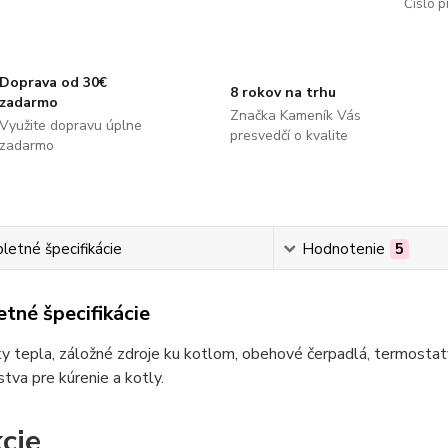
Číslo p
Doprava od 30€
8 rokov na trhu
zadarmo
Značka Kameník Vás
Využite dopravu úplne
presvedčí o kvalite
zadarmo
etné špecifikácie
Hodnotenie
5
tné špecifikácie
 tepla, záložné zdroje ku kotlom, obehové čerpadlá, termostaty
stva pre kúrenie a kotly.
cje