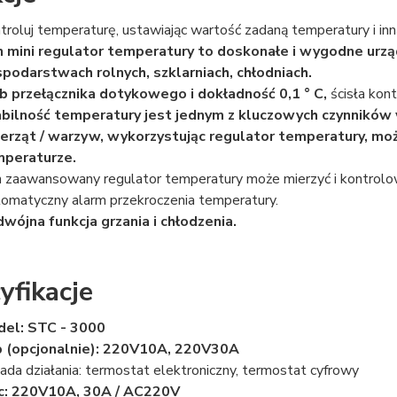
troluj temperaturę, ustawiając wartość zadaną temperatury i inn
 mini regulator temperatury to doskonałe i wygodne urzą
podarstwach rolnych, szklarniach, chłodniach.
b przełącznika dotykowego i dokładność 0,1 ° C,
ścisła kont
bilność temperatury jest jednym z kluczowych czynników
erząt / warzyw, wykorzystując regulator temperatury, m
peraturze.
 zaawansowany regulator temperatury może mierzyć i kontrol
omatyczny alarm przekroczenia temperatury.
wójna funkcja grzania i chłodzenia.
yfikacje
el: STC - 3000
 (opcjonalnie): 220V10A, 220V30A
ada działania: termostat elektroniczny, termostat cyfrowy
c: 220V10A, 30A / AC220V