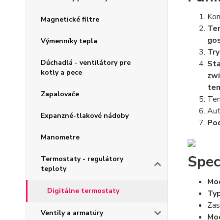
Kon
Magnetické filtre
Ten
gos
Výmenníky tepla
Try
Dúchadlá - ventilátory pre
Sta
kotly a pece
zwi
tem
Zapalovače
Ten
Aut
Expanzné-tlakové nádoby
Pod
Manometre
Spec
Termostaty - regulátory
teploty
Mod
Digitálne termostaty
Typ
Zas
Ventily a armatúry
Mo