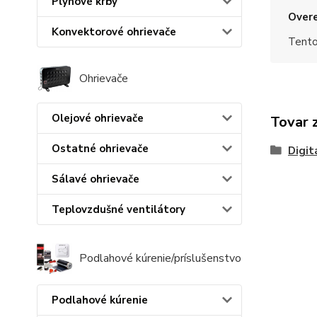
Plynové krby
Overe
Konvektorové ohrievače
Tento
Ohrievače
Olejové ohrievače
Tovar 
Ostatné ohrievače
Digit
Sálavé ohrievače
Teplovzdušné ventilátory
Podlahové kúrenie/príslušenstvo
Podlahové kúrenie