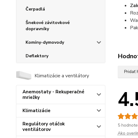
Zak
Čerpadlá
Roz
Wag
Šnekové závitovkové
Pak
dopravníky
Komíny-dymovody
Hodno
Deflektory
Pridať
Klimatizácie a ventilátory
4.
Anemostaty - Rekuperačné
mriežky
Klimatizácie
Regulátory otáčok
5 hodnote
ventilátorov
Ako overí