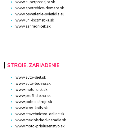
www.superpredajca.sk
www.spotrebice-domace.sk
www.osvetlenie-svietidla.eu
www.uni-kozmetika.sk
www.zahradnicek.sk
STROJE, ZARIADENIE
www.auto-diel.sk
www.auto-techna.sk
www.moto-diel.sk
www.profi-dielna.sk
www.polno-stroje.sk
www.krby-kotly.sk
www.stavebnictvo-online.sk
www.maxiobchod-naradie.sk
www.moto-prislusenstvo.sk