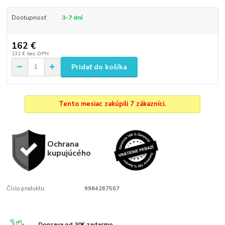
Dostupnosť
3-7 dní
162 €
131 €
bez DPH
Pridať do košíka
Tento mesiac zakúpili 7 zákazníci.
Ochrana
kupujúcého
Číslo produktu:
9964267507
Doprava od 30€ zadarmo