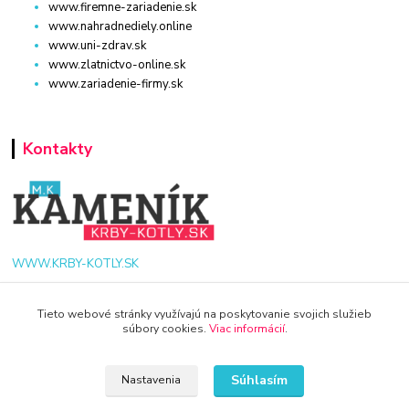
www.firemne-zariadenie.sk
www.nahradnediely.online
www.uni-zdrav.sk
www.zlatnictvo-online.sk
www.zariadenie-firmy.sk
Kontakty
WWW.KRBY-KOTLY.SK
Tieto webové stránky využívajú na poskytovanie svojich služieb
súbory cookies.
Viac informácií
.
info@krby-kotly.sk
Súhlasím
Nastavenia