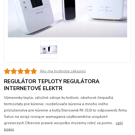
Ako ma hodnotia zákazníci
REGULÁTOR TEPLOTY REGULÁTORA
INTERNETOVÉ ELEKTR
Výmenniky tepla, záložné zdroje ku kotlom, obehové čerpadlá,
termostaty pre kúrenie, rozdeľovače kúrenia a mnoho iného
príslušenstva pre kúrenie a kotly.Sterownik Rt-310i to odpowiedz firmy
Salus na wciąż rosnące wymagania użytkowników urządzeń
grzewczych.Obecnie prawie wszystko możemy robić za pomo...
celý
popis