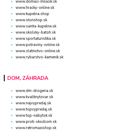
www.domaci-milacik.sk
www.hracky-online.sk
www.kupelna.shop
www.stonshop.sk
www.sanita-kupelne.sk
www.skolsky-batoh.sk
www.sportaturistika.sk
www.potraviny-online.sk
www.zlatnictvo-online.sk
www.rybarstvo-kamenik.sk
DOM, ZÁHRADA
www.dm-drogeria.sk
www.kvalitnytovar.sk
www.najvypredaj.sk
www.topvypredaj.sk
www.top-nabytok.sk
www.proti-skodcom.sk
www.retromaxishop.sk