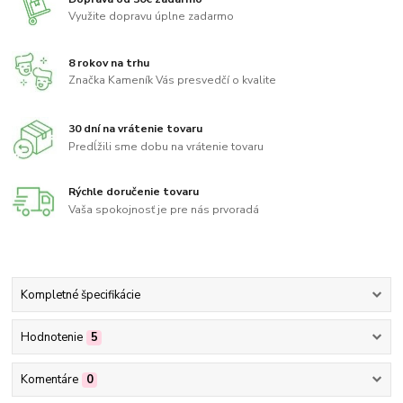
Využite dopravu úplne zadarmo
8 rokov na trhu
Značka Kameník Vás presvedčí o kvalite
30 dní na vrátenie tovaru
Predĺžili sme dobu na vrátenie tovaru
Rýchle doručenie tovaru
Vaša spokojnosť je pre nás prvoradá
Kompletné špecifikácie
Hodnotenie
5
Komentáre
0