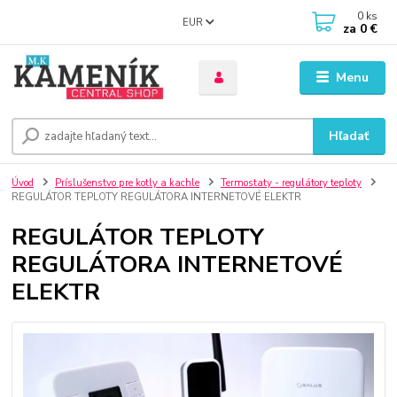
0
ks
EUR
za
0 €
Menu
Hľadať
Úvod
Príslušenstvo pre kotly a kachle
Termostaty - regulátory teploty
REGULÁTOR TEPLOTY REGULÁTORA INTERNETOVÉ ELEKTR
REGULÁTOR TEPLOTY
REGULÁTORA INTERNETOVÉ
ELEKTR