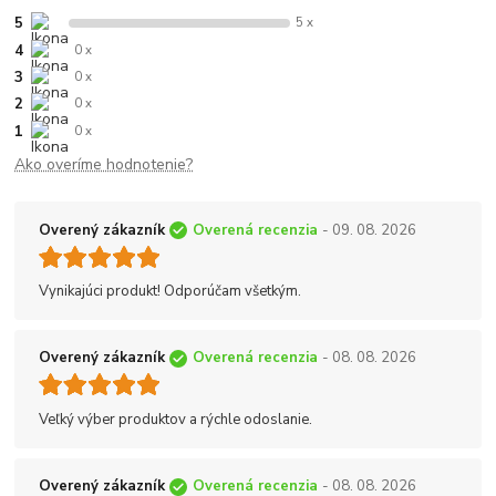
5
5 x
4
0 x
3
0 x
2
0 x
1
0 x
Ako overíme hodnotenie?
Overený zákazník
Overená recenzia
- 09. 08. 2026
Vynikajúci produkt! Odporúčam všetkým.
Overený zákazník
Overená recenzia
- 08. 08. 2026
Veľký výber produktov a rýchle odoslanie.
Overený zákazník
Overená recenzia
- 08. 08. 2026