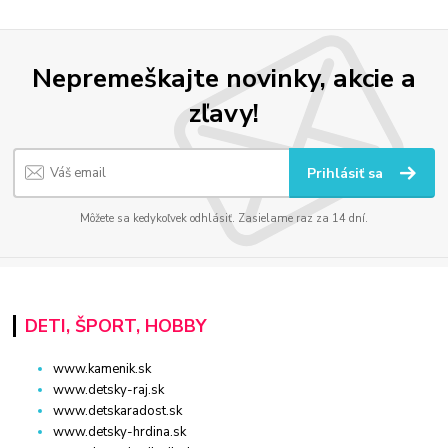
Nepremeškajte novinky, akcie a
zľavy!
Prihlásiť sa
Môžete sa kedykoľvek odhlásiť. Zasielame raz za 14 dní.
DETI, ŠPORT, HOBBY
www.kamenik.sk
www.detsky-raj.sk
www.detskaradost.sk
www.detsky-hrdina.sk