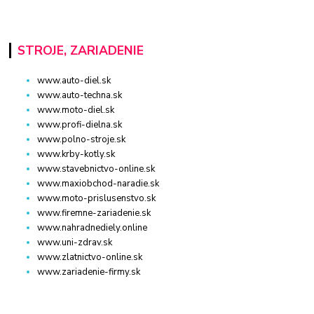
STROJE, ZARIADENIE
www.auto-diel.sk
www.auto-techna.sk
www.moto-diel.sk
www.profi-dielna.sk
www.polno-stroje.sk
www.krby-kotly.sk
www.stavebnictvo-online.sk
www.maxiobchod-naradie.sk
www.moto-prislusenstvo.sk
www.firemne-zariadenie.sk
www.nahradnediely.online
www.uni-zdrav.sk
www.zlatnictvo-online.sk
www.zariadenie-firmy.sk