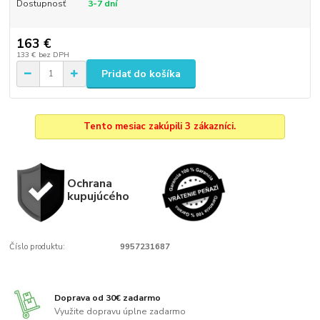
Dostupnosť
3-7 dní
163 €
133 €
bez DPH
Pridať do košíka
Tento mesiac zakúpili 3 zákazníci.
Ochrana
kupujúcého
Číslo produktu:
9957231687
Doprava od 30€ zadarmo
Využite dopravu úplne zadarmo