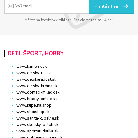
Prihlásiť sa
Môžete sa kedykoľvek odhlásiť. Zasielame raz za 14 dní.
DETI, ŠPORT, HOBBY
www.kamenik.sk
www.detsky-raj.sk
www.detskaradost.sk
www.detsky-hrdina.sk
www.domaci-milacik.sk
www.hracky-online.sk
www.kupelna.shop
www.stonshop.sk
www.sanita-kupelne.sk
www.skolsky-batoh.sk
www.sportaturistika.sk
www.potraviny-online.sk