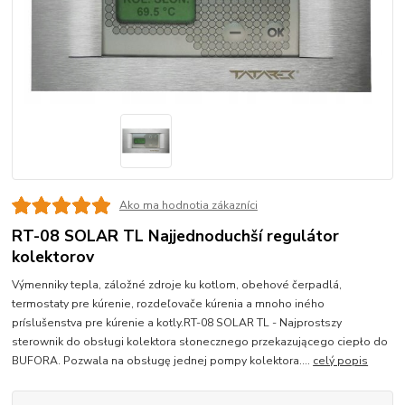
Ako ma hodnotia zákazníci
RT-08 SOLAR TL Najjednoduchší regulátor
kolektorov
Výmenniky tepla, záložné zdroje ku kotlom, obehové čerpadlá,
termostaty pre kúrenie, rozdeľovače kúrenia a mnoho iného
príslušenstva pre kúrenie a kotly.RT-08 SOLAR TL - Najprostszy
sterownik do obsługi kolektora słonecznego przekazującego ciepło do
BUFORA. Pozwala na obsługę jednej pompy kolektora....
celý popis