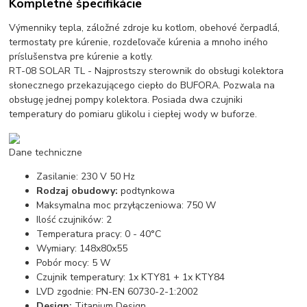
Kompletné špecifikácie
Výmenniky tepla, záložné zdroje ku kotlom, obehové čerpadlá,
termostaty pre kúrenie, rozdeľovače kúrenia a mnoho iného
príslušenstva pre kúrenie a kotly.
RT-08 SOLAR TL - Najprostszy sterownik do obsługi kolektora
słonecznego przekazującego ciepło do BUFORA. Pozwala na
obsługę jednej pompy kolektora. Posiada dwa czujniki
temperatury do pomiaru glikolu i ciepłej wody w buforze.
Dane techniczne
Zasilanie: 230 V 50 Hz
Rodzaj obudowy:
podtynkowa
Maksymalna moc przyłączeniowa: 750 W
Ilość czujników: 2
Temperatura pracy: 0 - 40°C
Wymiary: 148x80x55
Pobór mocy: 5 W
Czujnik temperatury: 1x KTY81 + 1x KTY84
LVD zgodnie: PN-EN 60730-2-1:2002
Design:
Titanium Design