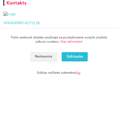
Kontakty
WWW.KRBY-KOTLY.SK
Tieto webové stránky využívajú na poskytovanie svojich služieb
súbory cookies.
Viac informácií
.
info@krby-kotly.sk
Súhlasím
Nastavenia
Súhlas môžete odmietnuť
tu
.
© 2024 Všetky práva vyhradené KAMENIK.SK
Vytvorené na
Eshop-rychlo.sk