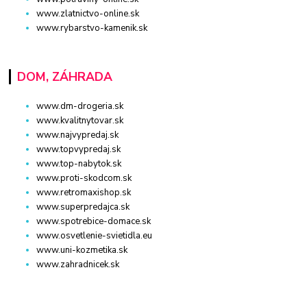
www.zlatnictvo-online.sk
www.rybarstvo-kamenik.sk
DOM, ZÁHRADA
www.dm-drogeria.sk
www.kvalitnytovar.sk
www.najvypredaj.sk
www.topvypredaj.sk
www.top-nabytok.sk
www.proti-skodcom.sk
www.retromaxishop.sk
www.superpredajca.sk
www.spotrebice-domace.sk
www.osvetlenie-svietidla.eu
www.uni-kozmetika.sk
www.zahradnicek.sk