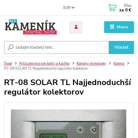
0
ks
EUR
za
0 €
Menu
Hľadať
Úvod
Príslušenstvo pre kotly a kachle
Komíny-dymovody
Kolená
RT-08 SOLAR TL Najjednoduchší regulátor kolektorov
RT-08 SOLAR TL Najjednoduchší
regulátor kolektorov