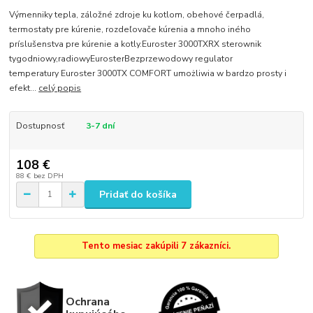
Výmenniky tepla, záložné zdroje ku kotlom, obehové čerpadlá,
termostaty pre kúrenie, rozdeľovače kúrenia a mnoho iného
príslušenstva pre kúrenie a kotly.Euroster 3000TXRX sterownik
tygodniowy,radiowyEurosterBezprzewodowy regulator
temperatury Euroster 3000TX COMFORT umożliwia w bardzo prosty i
efekt...
celý popis
Dostupnosť
3-7 dní
108 €
88 €
bez DPH
Pridať do košíka
Tento mesiac zakúpili 7 zákazníci.
Ochrana