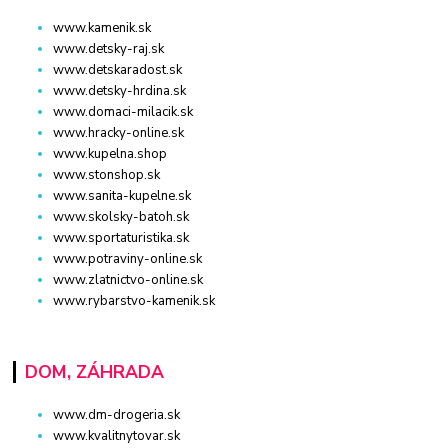
www.kamenik.sk
www.detsky-raj.sk
www.detskaradost.sk
www.detsky-hrdina.sk
www.domaci-milacik.sk
www.hracky-online.sk
www.kupelna.shop
www.stonshop.sk
www.sanita-kupelne.sk
www.skolsky-batoh.sk
www.sportaturistika.sk
www.potraviny-online.sk
www.zlatnictvo-online.sk
www.rybarstvo-kamenik.sk
DOM, ZÁHRADA
www.dm-drogeria.sk
www.kvalitnytovar.sk