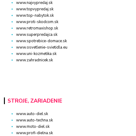
www.najvypredaj.sk
www.topvypredaj.sk
www.top-nabytok.sk
www.proti-skodcom.sk
www.retromaxishop.sk
www.superpredajca.sk
www.spotrebice-domace.sk
www.osvetlenie-svietidla.eu
www.uni-kozmetika.sk
www.zahradnicek.sk
STROJE, ZARIADENIE
www.auto-diel.sk
www.auto-techna.sk
www.moto-diel.sk
www.profi-dielna.sk