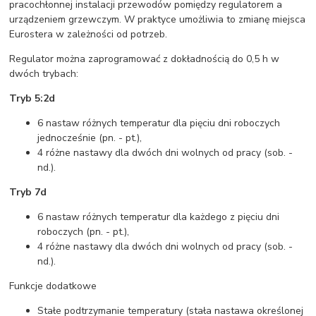
pracochłonnej instalacji przewodów pomiędzy regulatorem a
urządzeniem grzewczym. W praktyce umożliwia to zmianę miejsca
Eurostera w zależności od potrzeb.
Regulator można zaprogramować z dokładnością do 0,5 h w
dwóch trybach:
Tryb 5:2d
6 nastaw różnych temperatur dla pięciu dni roboczych
jednocześnie (pn. - pt.),
4 różne nastawy dla dwóch dni wolnych od pracy (sob. -
nd.).
Tryb 7d
6 nastaw różnych temperatur dla każdego z pięciu dni
roboczych (pn. - pt.),
4 różne nastawy dla dwóch dni wolnych od pracy (sob. -
nd.).
Funkcje dodatkowe
Stałe podtrzymanie temperatury (stała nastawa określonej