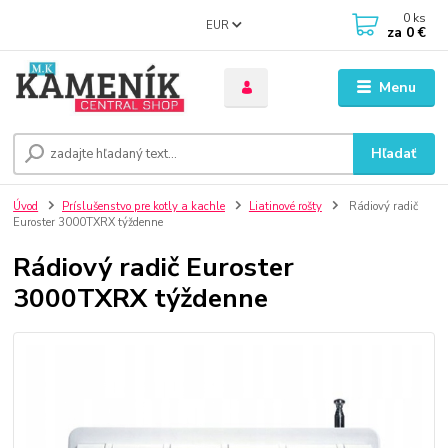
0
ks
EUR
za
0 €
Menu
Hľadať
Úvod
Príslušenstvo pre kotly a kachle
Liatinové rošty
Rádiový radič
Euroster 3000TXRX týždenne
Rádiový radič Euroster
3000TXRX týždenne