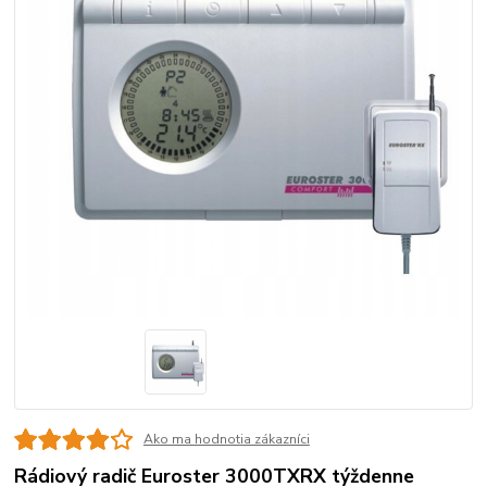
Ako ma hodnotia zákazníci
Rádiový radič Euroster 3000TXRX týždenne