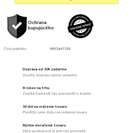
Ochrana
kupujúcého
Číslo produktu:
9952447235
Doprava od 30€ zadarmo
Využite dopravu úplne zadarmo
8 rokov na trhu
Značka Kameník Vás presvedčí o kvalite
30 dní na vrátenie tovaru
Predĺžili sme dobu na vrátenie tovaru
Rýchle doručenie tovaru
Vaša spokojnosť je pre nás prvoradá