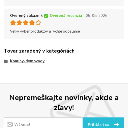
Overený zákazník
Overená recenzia
- 05. 08. 2026
Veľký výber produktov a rýchle odoslanie.
Tovar zaradený v kategóriách
Komíny-dymovody
Nepremeškajte novinky, akcie a
zľavy!
Prihlásiť sa