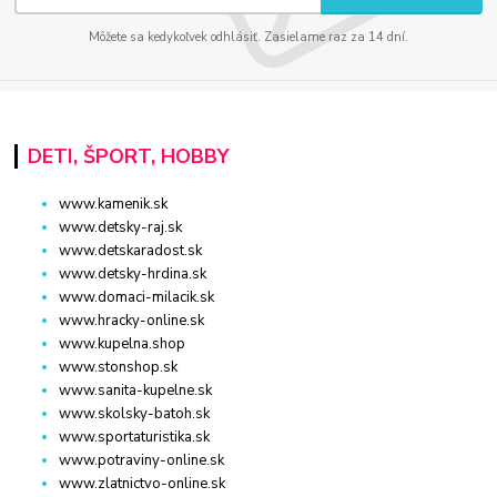
Môžete sa kedykoľvek odhlásiť. Zasielame raz za 14 dní.
DETI, ŠPORT, HOBBY
www.kamenik.sk
www.detsky-raj.sk
www.detskaradost.sk
www.detsky-hrdina.sk
www.domaci-milacik.sk
www.hracky-online.sk
www.kupelna.shop
www.stonshop.sk
www.sanita-kupelne.sk
www.skolsky-batoh.sk
www.sportaturistika.sk
www.potraviny-online.sk
www.zlatnictvo-online.sk