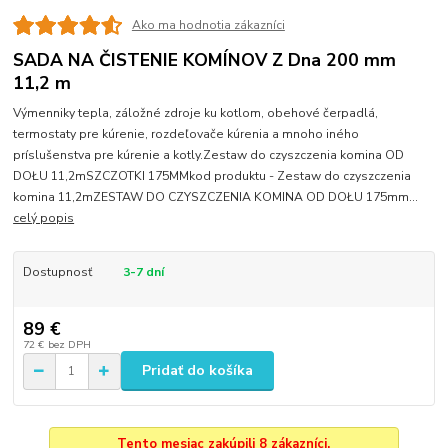
Ako ma hodnotia zákazníci
SADA NA ČISTENIE KOMÍNOV Z Dna 200 mm
11,2 m
Výmenniky tepla, záložné zdroje ku kotlom, obehové čerpadlá,
termostaty pre kúrenie, rozdeľovače kúrenia a mnoho iného
príslušenstva pre kúrenie a kotly.Zestaw do czyszczenia komina OD
DOŁU 11,2mSZCZOTKI 175MMkod produktu - Zestaw do czyszczenia
komina 11,2mZESTAW DO CZYSZCZENIA KOMINA OD DOŁU 175mm...
celý popis
Dostupnosť
3-7 dní
89 €
72 €
bez DPH
Pridať do košíka
Tento mesiac zakúpili 8 zákazníci.