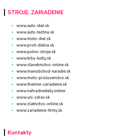
STROJE, ZARIADENIE
www.auto-diel.sk
www.auto-techna.sk
www.moto-diel.sk
www.profi-dielna.sk
www.polno-stroje.sk
www.krby-kotly.sk
www.stavebnictvo-online.sk
www.maxiobchod-naradie.sk
www.moto-prislusenstvo.sk
www.firemne-zariadenie.sk
www.nahradnediely.online
www.uni-zdrav.sk
www.zlatnictvo-online.sk
www.zariadenie-firmy.sk
Kontakty