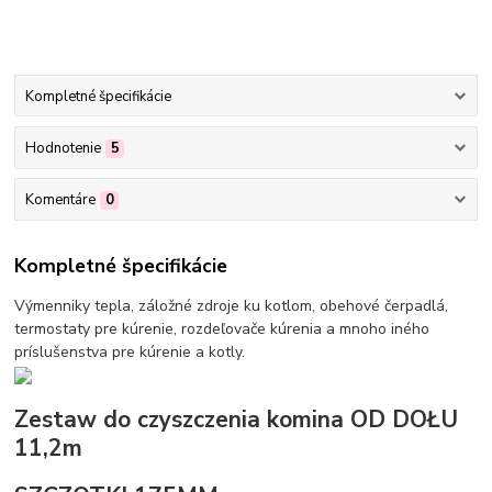
Kompletné špecifikácie
Hodnotenie
5
Komentáre
0
Kompletné špecifikácie
Výmenniky tepla, záložné zdroje ku kotlom, obehové čerpadlá,
termostaty pre kúrenie, rozdeľovače kúrenia a mnoho iného
príslušenstva pre kúrenie a kotly.
Zestaw do czyszczenia komina OD DOŁU
11,2m