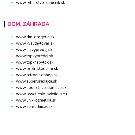
www.rybarstvo-kamenik.sk
DOM, ZÁHRADA
www.dm-drogeria.sk
www.kvalitnytovar.sk
www.najvypredaj.sk
www.topvypredaj.sk
www.top-nabytok.sk
www.proti-skodcom.sk
www.retromaxishop.sk
www.superpredajca.sk
www.spotrebice-domace.sk
www.osvetlenie-svietidla.eu
www.uni-kozmetika.sk
www.zahradnicek.sk