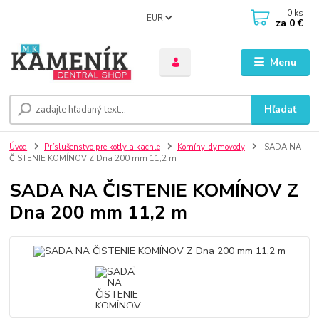
0
ks
EUR
za
0 €
Menu
Hľadať
Úvod
Príslušenstvo pre kotly a kachle
Komíny-dymovody
SADA NA
ČISTENIE KOMÍNOV Z Dna 200 mm 11,2 m
SADA NA ČISTENIE KOMÍNOV Z
Dna 200 mm 11,2 m