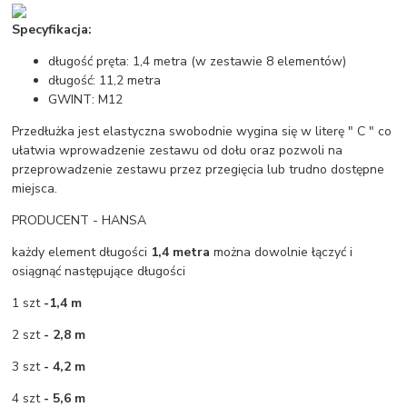
Specyfikacja:
długość pręta: 1,4 metra (w zestawie 8 elementów)
długość: 11,2 metra
GWINT: M12
Przedłużka jest elastyczna swobodnie wygina się w literę " C " co
ułatwia wprowadzenie zestawu od dołu oraz pozwoli na
przeprowadzenie zestawu przez przegięcia lub trudno dostępne
miejsca.
PRODUCENT - HANSA
każdy element długości
1,4 metra
można dowolnie łączyć i
osiągnąć następujące długości
1 szt
-1,4 m
2 szt
- 2,8 m
3 szt
- 4,2 m
4 szt
- 5,6 m