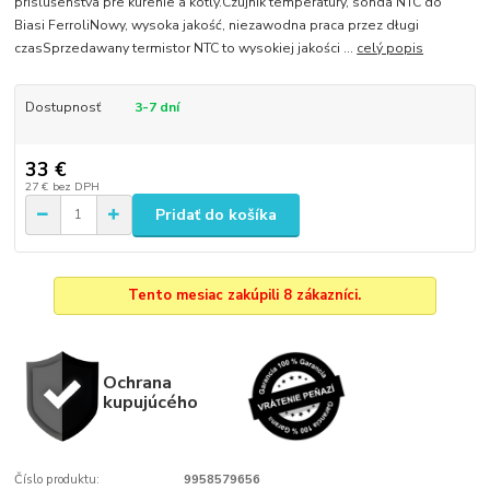
príslušenstva pre kúrenie a kotly.Czujnik temperatury, sonda NTC do
Biasi FerroliNowy, wysoka jakość, niezawodna praca przez długi
czasSprzedawany termistor NTC to wysokiej jakości ...
celý popis
Dostupnosť
3-7 dní
33 €
27 €
bez DPH
Pridať do košíka
Tento mesiac zakúpili 8 zákazníci.
Ochrana
kupujúcého
Číslo produktu:
9958579656