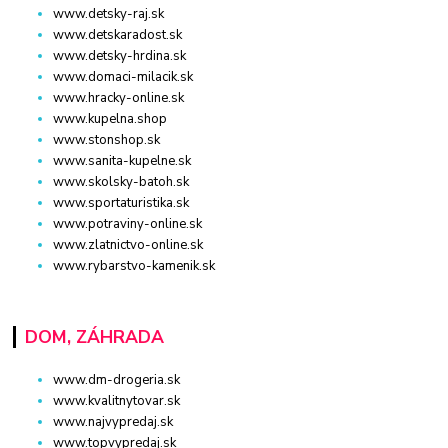
www.detsky-raj.sk
www.detskaradost.sk
www.detsky-hrdina.sk
www.domaci-milacik.sk
www.hracky-online.sk
www.kupelna.shop
www.stonshop.sk
www.sanita-kupelne.sk
www.skolsky-batoh.sk
www.sportaturistika.sk
www.potraviny-online.sk
www.zlatnictvo-online.sk
www.rybarstvo-kamenik.sk
DOM, ZÁHRADA
www.dm-drogeria.sk
www.kvalitnytovar.sk
www.najvypredaj.sk
www.topvypredaj.sk