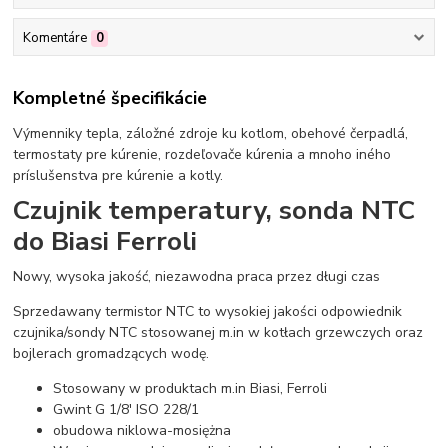
Komentáre
0
Kompletné špecifikácie
Výmenniky tepla, záložné zdroje ku kotlom, obehové čerpadlá,
termostaty pre kúrenie, rozdeľovače kúrenia a mnoho iného
príslušenstva pre kúrenie a kotly.
Czujnik temperatury, sonda NTC
do Biasi Ferroli
Nowy, wysoka jakość, niezawodna praca przez długi czas
Sprzedawany termistor NTC to wysokiej jakości odpowiednik
czujnika/sondy NTC stosowanej m.in w kotłach grzewczych oraz
bojlerach gromadzących wodę.
Stosowany w produktach m.in Biasi, Ferroli
Gwint G 1/8' ISO 228/1
obudowa niklowa-mosiężna