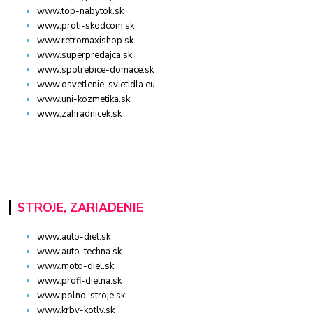
www.top-nabytok.sk
www.proti-skodcom.sk
www.retromaxishop.sk
www.superpredajca.sk
www.spotrebice-domace.sk
www.osvetlenie-svietidla.eu
www.uni-kozmetika.sk
www.zahradnicek.sk
STROJE, ZARIADENIE
www.auto-diel.sk
www.auto-techna.sk
www.moto-diel.sk
www.profi-dielna.sk
www.polno-stroje.sk
www.krby-kotly.sk