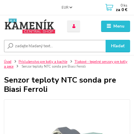
0
ks
EUR
za
0 €
Menu
Hľadať
Úvod
Príslušenstvo pre kotly a kachle
Tlakové - tepelné senzory pre kotly
a pece
Senzor teploty NTC sonda pre Biasi Ferroli
Senzor teploty NTC sonda pre
Biasi Ferroli