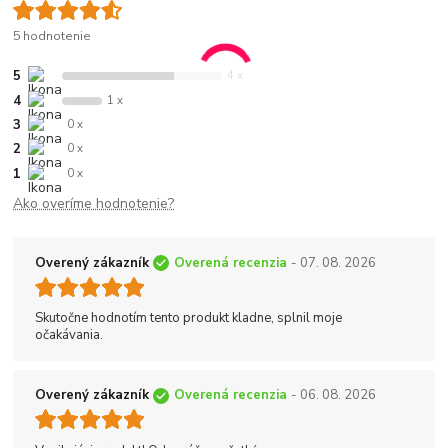
5 hodnotenie
5
4 x
4
1 x
3
0 x
2
0 x
1
0 x
Ako overíme hodnotenie?
Overený zákazník
Overená recenzia
- 07. 08. 2026
Skutočne hodnotím tento produkt kladne, splnil moje
očakávania.
Overený zákazník
Overená recenzia
- 06. 08. 2026