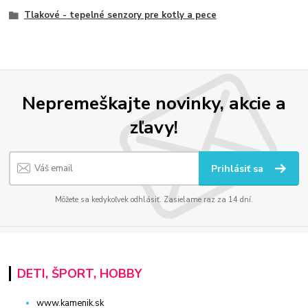
Tlakové - tepelné senzory pre kotly a pece
Nepremeškajte novinky, akcie a
zľavy!
Prihlásiť sa
Môžete sa kedykoľvek odhlásiť. Zasielame raz za 14 dní.
DETI, ŠPORT, HOBBY
www.kamenik.sk