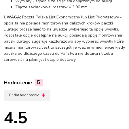
Wymiary - zgodnie ze zdjęciem dołączonym do aukcji
Złącze zakładkowe, rozstaw = 3,96 mm
UWAGA:
Poczta Polska List Ekonomiczny lub List Priorytetowy -
opcja ta nie posiada monitorowana dalszych kroków paczki
Dlatego proszę mieć to na uwadze wybierając tą opcję wysyłki.
Pozostałe opcje dostępne na aukcji posiadają opcję monitowania
paczki dlatego sugeruje każdorazowo aby wybierać wysyłki które
można monitorować. Jest to szczególnie ważne w momencie kiedy
paczka od dłuższego czasu do Państwa nie dotarła i trzeba
sprawdzić na jakim jest etapie dostawy.
Hodnotenie
5
Pridať hodnotenie
4.5