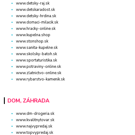
www.detsky-raj.sk
www.detskaradost.sk
www.detsky-hrdina.sk
www.domaci-milacik.sk
www.hracky-online.sk
www.kupelna.shop
www.stonshop.sk
www.sanita-kupelne.sk
www.skolsky-batoh.sk
www.sportaturistika.sk
www.potraviny-online.sk
www.zlatnictvo-online.sk
www.rybarstvo-kamenik.sk
DOM, ZÁHRADA
www.dm-drogeria.sk
www.kvalitnytovar.sk
www.najvypredaj.sk
www.topvypredaj.sk