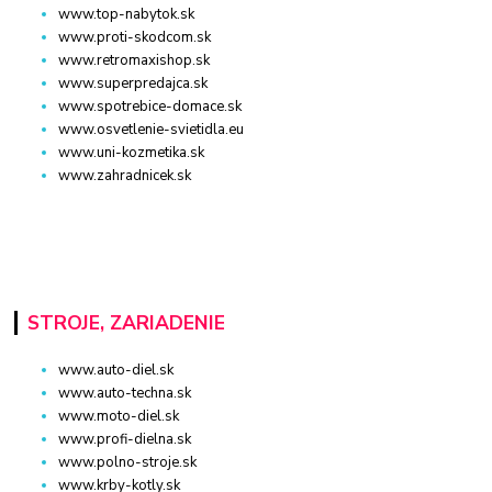
www.top-nabytok.sk
www.proti-skodcom.sk
www.retromaxishop.sk
www.superpredajca.sk
www.spotrebice-domace.sk
www.osvetlenie-svietidla.eu
www.uni-kozmetika.sk
www.zahradnicek.sk
STROJE, ZARIADENIE
www.auto-diel.sk
www.auto-techna.sk
www.moto-diel.sk
www.profi-dielna.sk
www.polno-stroje.sk
www.krby-kotly.sk