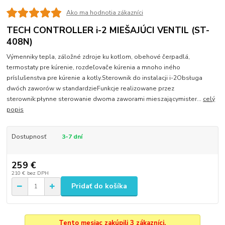
Ako ma hodnotia zákazníci
TECH CONTROLLER i-2 MIEŠAJÚCI VENTIL (ST-
408N)
Výmenniky tepla, záložné zdroje ku kotlom, obehové čerpadlá,
termostaty pre kúrenie, rozdeľovače kúrenia a mnoho iného
príslušenstva pre kúrenie a kotly.Sterownik do instalacji i-2Obsługa
dwóch zaworów w standardzieFunkcje realizowane przez
sterownik:płynne sterowanie dwoma zaworami mieszającymister...
celý
popis
Dostupnosť
3-7 dní
259 €
210 €
bez DPH
Pridať do košíka
Tento mesiac zakúpili 3 zákazníci.