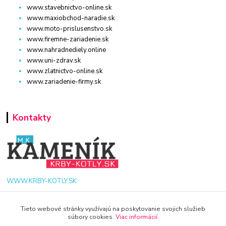
www.stavebnictvo-online.sk
www.maxiobchod-naradie.sk
www.moto-prislusenstvo.sk
www.firemne-zariadenie.sk
www.nahradnediely.online
www.uni-zdrav.sk
www.zlatnictvo-online.sk
www.zariadenie-firmy.sk
Kontakty
WWW.KRBY-KOTLY.SK
Tieto webové stránky využívajú na poskytovanie svojich služieb
súbory cookies.
Viac informácií
.
info@krby-kotly.sk