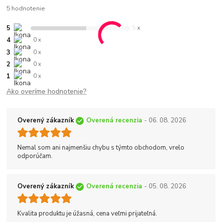
5 hodnotenie
5
5 x
4
0 x
3
0 x
2
0 x
1
0 x
Ako overíme hodnotenie?
Overený zákazník
Overená recenzia
- 06. 08. 2026
Nemal som ani najmenšiu chybu s týmto obchodom, vrelo
odporúčam.
Overený zákazník
Overená recenzia
- 05. 08. 2026
Kvalita produktu je úžasná, cena veľmi prijateľná.