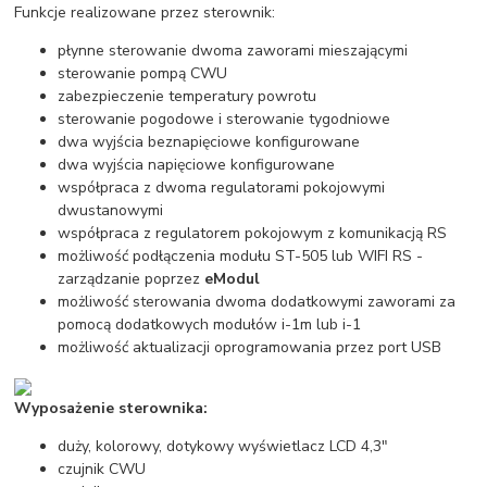
Funkcje realizowane przez sterownik:
płynne sterowanie dwoma zaworami mieszającymi
sterowanie pompą CWU
zabezpieczenie temperatury powrotu
sterowanie pogodowe i sterowanie tygodniowe
dwa wyjścia beznapięciowe konfigurowane
dwa wyjścia napięciowe konfigurowane
współpraca z dwoma regulatorami pokojowymi
dwustanowymi
współpraca z regulatorem pokojowym z komunikacją RS
możliwość podłączenia modułu ST-505 lub WIFI RS -
zarządzanie poprzez
eModul
możliwość sterowania dwoma dodatkowymi zaworami za
pomocą dodatkowych modułów i-1m lub i-1
możliwość aktualizacji oprogramowania przez port USB
Wyposażenie sterownika:
duży, kolorowy, dotykowy wyświetlacz LCD 4,3″
czujnik CWU