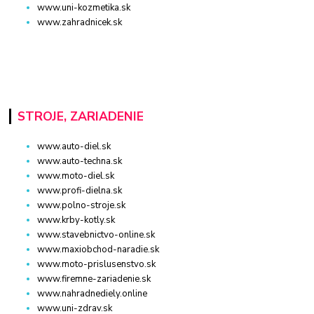
www.uni-kozmetika.sk
www.zahradnicek.sk
STROJE, ZARIADENIE
www.auto-diel.sk
www.auto-techna.sk
www.moto-diel.sk
www.profi-dielna.sk
www.polno-stroje.sk
www.krby-kotly.sk
www.stavebnictvo-online.sk
www.maxiobchod-naradie.sk
www.moto-prislusenstvo.sk
www.firemne-zariadenie.sk
www.nahradnediely.online
www.uni-zdrav.sk