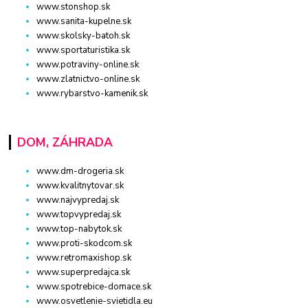
www.stonshop.sk
www.sanita-kupelne.sk
www.skolsky-batoh.sk
www.sportaturistika.sk
www.potraviny-online.sk
www.zlatnictvo-online.sk
www.rybarstvo-kamenik.sk
DOM, ZÁHRADA
www.dm-drogeria.sk
www.kvalitnytovar.sk
www.najvypredaj.sk
www.topvypredaj.sk
www.top-nabytok.sk
www.proti-skodcom.sk
www.retromaxishop.sk
www.superpredajca.sk
www.spotrebice-domace.sk
www.osvetlenie-svietidla.eu