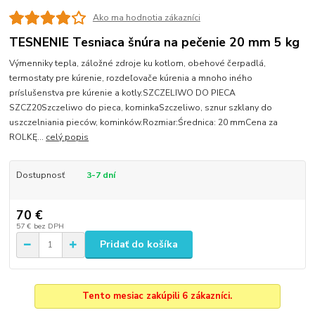
Ako ma hodnotia zákazníci
TESNENIE Tesniaca šnúra na pečenie 20 mm 5 kg
Výmenniky tepla, záložné zdroje ku kotlom, obehové čerpadlá,
termostaty pre kúrenie, rozdeľovače kúrenia a mnoho iného
príslušenstva pre kúrenie a kotly.SZCZELIWO DO PIECA
SZCZ20Szczeliwo do pieca, kominkaSzczeliwo, sznur szklany do
uszczelniania pieców, kominków.Rozmiar:Średnica: 20 mmCena za
ROLKĘ...
celý popis
Dostupnosť
3-7 dní
70 €
57 €
bez DPH
Pridať do košíka
Tento mesiac zakúpili 6 zákazníci.