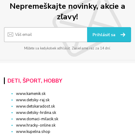
Nepremeškajte novinky, akcie a
zľavy!
Prihlásiť sa
Môžete sa kedykoľvek odhlásiť. Zasielame raz za 14 dní.
DETI, ŠPORT, HOBBY
www.kamenik.sk
www.detsky-raj.sk
www.detskaradost.sk
www.detsky-hrdina.sk
www.domaci-milacik.sk
www.hracky-online.sk
www.kupelna.shop