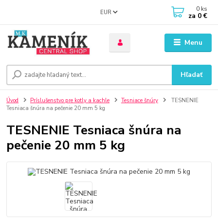
0
ks
EUR
za
0 €
Menu
Hľadať
Úvod
Príslušenstvo pre kotly a kachle
Tesniace šnúry
TESNENIE
Tesniaca šnúra na pečenie 20 mm 5 kg
TESNENIE Tesniaca šnúra na
pečenie 20 mm 5 kg