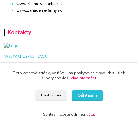
www.zlatnictvo-online.sk
www.zariadenie-firmy.sk
Kontakty
WWW.KRBY-KOTLY.SK
Tieto webové stránky využívajú na poskytovanie svojich služieb
súbory cookies.
Viac informácií
.
info@krby-kotly.sk
Súhlasím
Nastavenia
Súhlas môžete odmietnuť
tu
.
© 2024 Všetky práva vyhradené KAMENIK.SK
Vytvorené na
Eshop-rychlo.sk