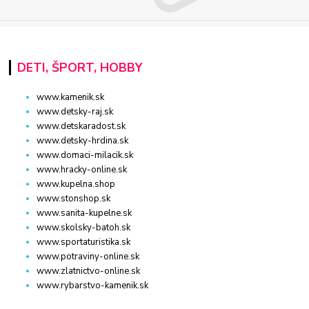
DETI, ŠPORT, HOBBY
www.kamenik.sk
www.detsky-raj.sk
www.detskaradost.sk
www.detsky-hrdina.sk
www.domaci-milacik.sk
www.hracky-online.sk
www.kupelna.shop
www.stonshop.sk
www.sanita-kupelne.sk
www.skolsky-batoh.sk
www.sportaturistika.sk
www.potraviny-online.sk
www.zlatnictvo-online.sk
www.rybarstvo-kamenik.sk