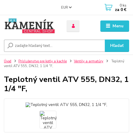
0
ks
EUR
za
0 €
Menu
Hľadať
Úvod
Príslušenstvo pre kotly a kachle
Ventily a armatúry
Teplotný
ventil ATV 555, DN32, 1 1/4 "F,
Teplotný ventil ATV 555, DN32, 1
1/4 "F,