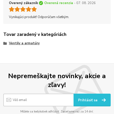
Overený zákazník
Overená recenzia
- 07. 08. 2026
Vynikajúci produkt! Odporúčam všetkým.
Tovar zaradený v kategóriách
Ventily a armatúry
Nepremeškajte novinky, akcie a
zľavy!
Prihlásiť sa
Môžete sa kedykoľvek odhlásiť. Zasielame raz za 14 dní.