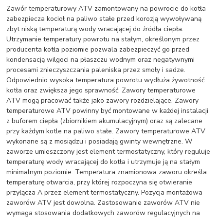
Zawór temperaturowy ATV zamontowany na powrocie do kotła
zabezpiecza kocioł na paliwo stałe przed korozją wywoływaną
zbyt niską temperaturą wody wracającej do źródła ciepła.
Utrzymanie temperatury powrotu na stałym, określonym przez
producenta kotła poziomie pozwala zabezpieczyć go przed
kondensacją wilgoci na płaszczu wodnym oraz negatywnymi
procesami znieczyszczania paleniska przez smoły i sadze.
Odpowiednio wysoka temperatura powrotu wydłuża żywotność
kotła oraz zwiększa jego sprawność. Zawory temperaturowe
ATV mogą pracować także jako zawory rozdzielające. Zawory
temperaturowe ATV powinny być montowane w każdej instalacji
z buforem ciepła (zbiornikiem akumulacyjnym) oraz są zalecane
przy każdym kotle na paliwo stałe. Zawory temperaturowe ATV
wykonane są z mosiądzu i posiadają gwinty wewnętrzne. W
zaworze umieszczony jest element termostatyczny, który reguluje
temperaturę wody wracającej do kotła i utrzymuje ją na stałym
minimalnym poziomie. Temperatura znamionowa zaworu określa
temperaturę otwarcia, przy której rozpoczyna się otwieranie
przyłącza A przez element termostatyczny. Pozycja montażowa
zaworów ATV jest dowolna. Zastosowanie zaworów ATV nie
wymaga stosowania dodatkowych zaworów regulacyjnych na