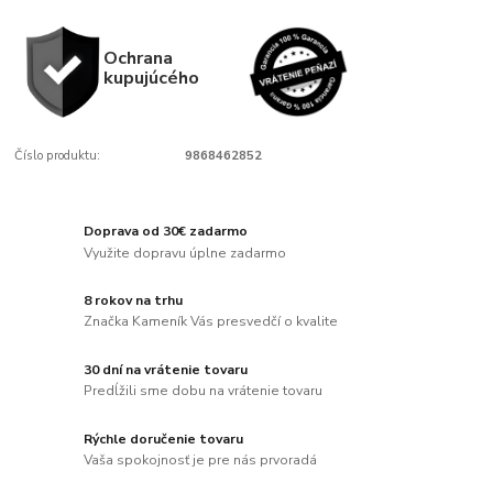
Ochrana
kupujúcého
Číslo produktu:
9868462852
Doprava od 30€ zadarmo
Využite dopravu úplne zadarmo
8 rokov na trhu
Značka Kameník Vás presvedčí o kvalite
30 dní na vrátenie tovaru
Predĺžili sme dobu na vrátenie tovaru
Rýchle doručenie tovaru
Vaša spokojnosť je pre nás prvoradá