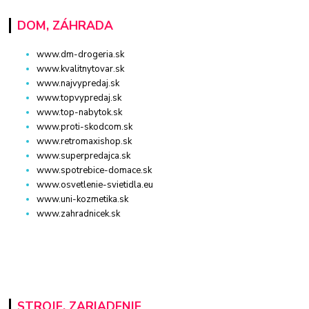
DOM, ZÁHRADA
www.dm-drogeria.sk
www.kvalitnytovar.sk
www.najvypredaj.sk
www.topvypredaj.sk
www.top-nabytok.sk
www.proti-skodcom.sk
www.retromaxishop.sk
www.superpredajca.sk
www.spotrebice-domace.sk
www.osvetlenie-svietidla.eu
www.uni-kozmetika.sk
www.zahradnicek.sk
STROJE, ZARIADENIE