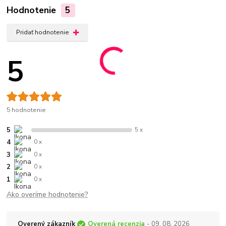
Hodnotenie
5
Pridať hodnotenie
5
5 hodnotenie
5
5 x
4
0 x
3
0 x
2
0 x
1
0 x
Ako overíme hodnotenie?
Overený zákazník
Overená recenzia
- 09. 08. 2026