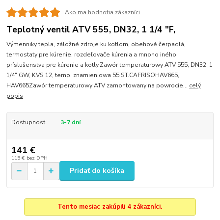
Ako ma hodnotia zákazníci
Teplotný ventil ATV 555, DN32, 1 1/4 "F,
Výmenniky tepla, záložné zdroje ku kotlom, obehové čerpadlá,
termostaty pre kúrenie, rozdeľovače kúrenia a mnoho iného
príslušenstva pre kúrenie a kotly.Zawór temperaturowy ATV 555, DN32, 1
1/4" GW, KVS 12, temp. znamieniowa 55 ST.CAFRISOHAV665,
HAV665Zawór temperaturowy ATV zamontowany na powrocie...
celý
popis
Dostupnosť
3-7 dní
141 €
115 €
bez DPH
Pridať do košíka
Tento mesiac zakúpili 4 zákazníci.