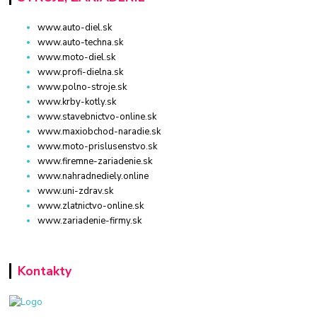
www.auto-diel.sk
www.auto-techna.sk
www.moto-diel.sk
www.profi-dielna.sk
www.polno-stroje.sk
www.krby-kotly.sk
www.stavebnictvo-online.sk
www.maxiobchod-naradie.sk
www.moto-prislusenstvo.sk
www.firemne-zariadenie.sk
www.nahradnediely.online
www.uni-zdrav.sk
www.zlatnictvo-online.sk
www.zariadenie-firmy.sk
Kontakty