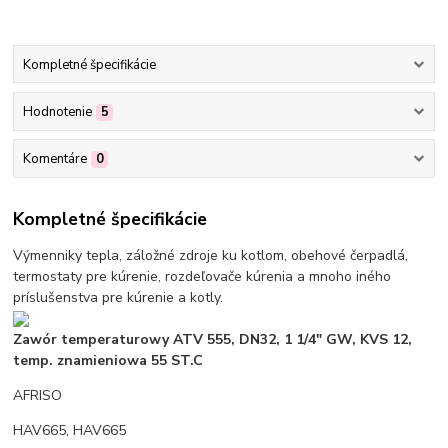
Kompletné špecifikácie
Hodnotenie
5
Komentáre
0
Kompletné špecifikácie
Výmenniky tepla, záložné zdroje ku kotlom, obehové čerpadlá,
termostaty pre kúrenie, rozdeľovače kúrenia a mnoho iného
príslušenstva pre kúrenie a kotly.
Zawór temperaturowy ATV 555, DN32, 1 1/4" GW, KVS 12,
temp. znamieniowa 55 ST.C
AFRISO
HAV665, HAV665