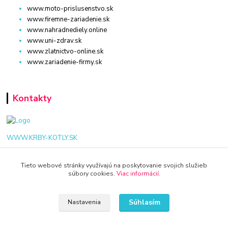
www.moto-prislusenstvo.sk
www.firemne-zariadenie.sk
www.nahradnediely.online
www.uni-zdrav.sk
www.zlatnictvo-online.sk
www.zariadenie-firmy.sk
Kontakty
WWW.KRBY-KOTLY.SK
Tieto webové stránky využívajú na poskytovanie svojich služieb
súbory cookies.
Viac informácií
.
info@krby-kotly.sk
Súhlasím
Nastavenia