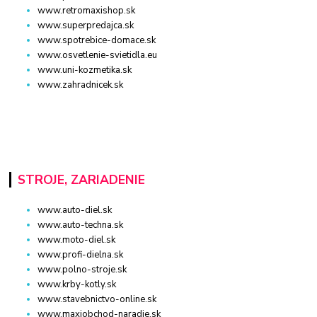
www.retromaxishop.sk
www.superpredajca.sk
www.spotrebice-domace.sk
www.osvetlenie-svietidla.eu
www.uni-kozmetika.sk
www.zahradnicek.sk
STROJE, ZARIADENIE
www.auto-diel.sk
www.auto-techna.sk
www.moto-diel.sk
www.profi-dielna.sk
www.polno-stroje.sk
www.krby-kotly.sk
www.stavebnictvo-online.sk
www.maxiobchod-naradie.sk