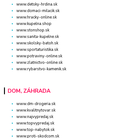
www.detsky-hrdina.sk
www.domaci-milacik.sk
www.hracky-online.sk
www.kupelna.shop
www.stonshop.sk
www.sanita-kupelne.sk
www.skolsky-batoh.sk
www.sportaturistika.sk
www.potraviny-online.sk
www.zlatnictvo-online.sk
www.rybarstvo-kamenik.sk
DOM, ZÁHRADA
www.dm-drogeria.sk
www.kvalitnytovar.sk
www.najvypredaj.sk
www.topvypredaj.sk
www.top-nabytok.sk
www.proti-skodcom.sk