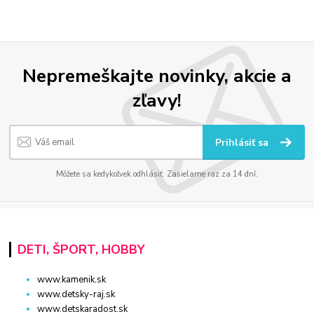
Nepremeškajte novinky, akcie a
zľavy!
Prihlásiť sa
Môžete sa kedykoľvek odhlásiť. Zasielame raz za 14 dní.
DETI, ŠPORT, HOBBY
www.kamenik.sk
www.detsky-raj.sk
www.detskaradost.sk