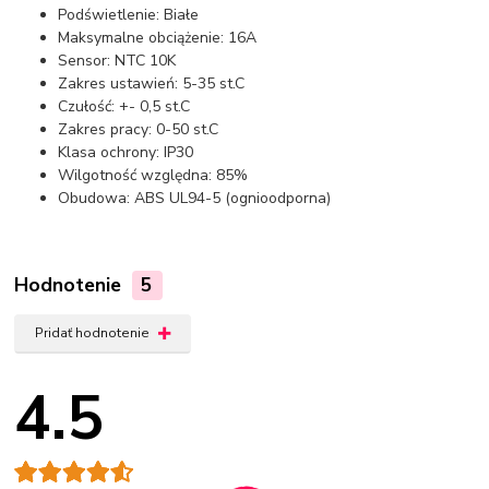
Podświetlenie: Białe
Maksymalne obciążenie: 16A
Sensor: NTC 10K
Zakres ustawień: 5-35 st.C
Czułość: +- 0,5 st.C
Zakres pracy: 0-50 st.C
Klasa ochrony: IP30
Wilgotność względna: 85%
Obudowa: ABS UL94-5 (ognioodporna)
Hodnotenie
5
Pridať hodnotenie
4.5