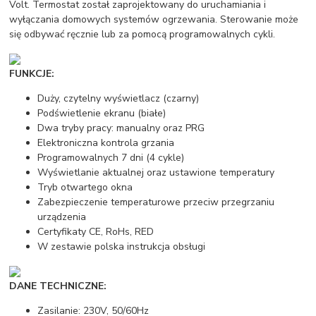
Volt. Termostat został zaprojektowany do uruchamiania i
wyłączania domowych systemów ogrzewania. Sterowanie może
się odbywać ręcznie lub za pomocą programowalnych cykli.
FUNKCJE:
Duży, czytelny wyświetlacz (czarny)
Podświetlenie ekranu (białe)
Dwa tryby pracy: manualny oraz PRG
Elektroniczna kontrola grzania
Programowalnych 7 dni (4 cykle)
Wyświetlanie aktualnej oraz ustawione temperatury
Tryb otwartego okna
Zabezpieczenie temperaturowe przeciw przegrzaniu
urządzenia
Certyfikaty CE, RoHs, RED
W zestawie polska instrukcja obsługi
DANE TECHNICZNE:
Zasilanie: 230V, 50/60Hz