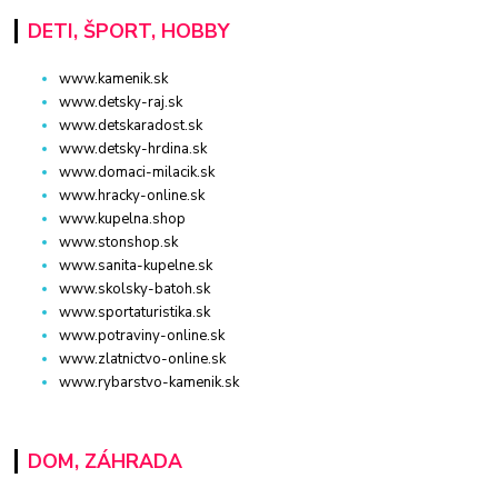
DETI, ŠPORT, HOBBY
www.kamenik.sk
www.detsky-raj.sk
www.detskaradost.sk
www.detsky-hrdina.sk
www.domaci-milacik.sk
www.hracky-online.sk
www.kupelna.shop
www.stonshop.sk
www.sanita-kupelne.sk
www.skolsky-batoh.sk
www.sportaturistika.sk
www.potraviny-online.sk
www.zlatnictvo-online.sk
www.rybarstvo-kamenik.sk
DOM, ZÁHRADA