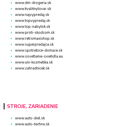
www.dm-drogeria.sk
www.kvalitnytovar.sk
www.najvypredaj.sk
www.topvypredaj.sk
www.top-nabytok.sk
www.proti-skodcom.sk
www.retromaxishop.sk
www.superpredajca.sk
www.spotrebice-domace.sk
www.osvetlenie-svietidla.eu
www.uni-kozmetika.sk
www.zahradnicek.sk
STROJE, ZARIADENIE
www.auto-diel.sk
www.auto-techna.sk