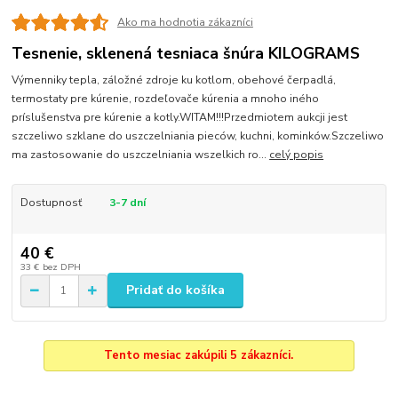
Ako ma hodnotia zákazníci
Tesnenie, sklenená tesniaca šnúra KILOGRAMS
Výmenniky tepla, záložné zdroje ku kotlom, obehové čerpadlá,
termostaty pre kúrenie, rozdeľovače kúrenia a mnoho iného
príslušenstva pre kúrenie a kotly.WITAM!!!Przedmiotem aukcji jest
szczeliwo szklane do uszczelniania pieców, kuchni, kominków.Szczeliwo
ma zastosowanie do uszczelniania wszelkich ro...
celý popis
Dostupnosť
3-7 dní
40 €
33 €
bez DPH
Pridať do košíka
Tento mesiac zakúpili 5 zákazníci.