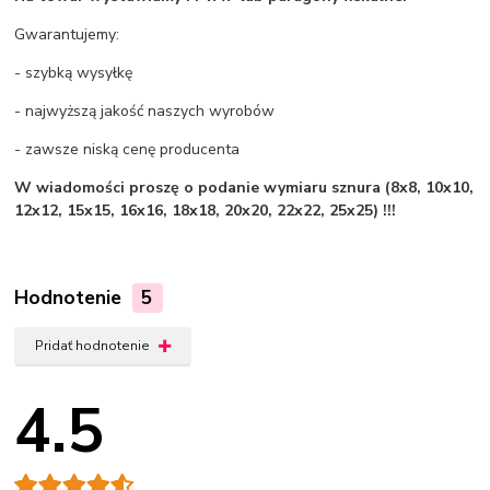
Gwarantujemy:
- szybką wysyłkę
- najwyższą jakość naszych wyrobów
- zawsze niską cenę producenta
W wiadomości proszę o podanie wymiaru sznura (8x8, 10x10,
12x12, 15x15, 16x16, 18x18, 20x20, 22x22, 25x25) !!!
Hodnotenie
5
Pridať hodnotenie
4.5