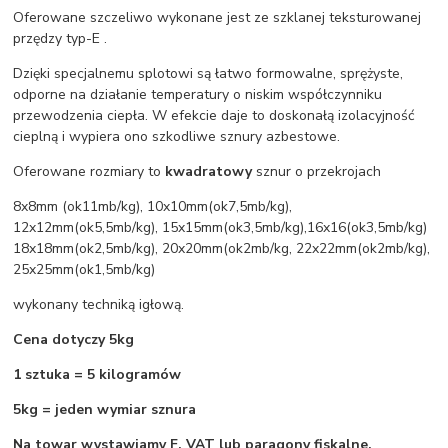
Oferowane szczeliwo wykonane jest ze szklanej teksturowanej
przędzy typ-E .
Dzięki specjalnemu splotowi są łatwo formowalne, sprężyste,
odporne na działanie temperatury o niskim współczynniku
przewodzenia ciepła. W efekcie daje to doskonałą izolacyjność
cieplną i wypiera ono szkodliwe sznury azbestowe.
Oferowane rozmiary to
kwadratowy
sznur o przekrojach
8x8mm (ok11mb/kg), 10x10mm(ok7,5mb/kg),
12x12mm(ok5,5mb/kg), 15x15mm(ok3,5mb/kg),16x16(ok3,5mb/kg)
18x18mm(ok2,5mb/kg), 20x20mm(ok2mb/kg, 22x22mm(ok2mb/kg),
25x25mm(ok1,5mb/kg)
wykonany techniką igłową.
Cena dotyczy 5kg
1 sztuka = 5 kilogramów
5kg = jeden wymiar sznura
Na towar wystawiamy F. VAT lub paragony fiskalne.