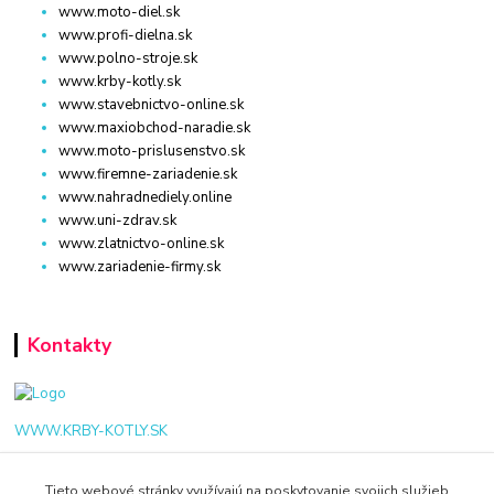
www.moto-diel.sk
www.profi-dielna.sk
www.polno-stroje.sk
www.krby-kotly.sk
www.stavebnictvo-online.sk
www.maxiobchod-naradie.sk
www.moto-prislusenstvo.sk
www.firemne-zariadenie.sk
www.nahradnediely.online
www.uni-zdrav.sk
www.zlatnictvo-online.sk
www.zariadenie-firmy.sk
Kontakty
WWW.KRBY-KOTLY.SK
Tieto webové stránky využívajú na poskytovanie svojich služieb