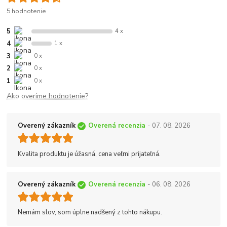
5 hodnotenie
5
4 x
4
1 x
3
0 x
2
0 x
1
0 x
Ako overíme hodnotenie?
Overený zákazník
Overená recenzia
- 07. 08. 2026
Kvalita produktu je úžasná, cena veľmi prijateľná.
Overený zákazník
Overená recenzia
- 06. 08. 2026
Nemám slov, som úplne nadšený z tohto nákupu.