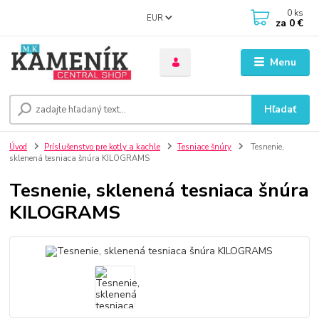
0
ks
EUR
za
0 €
Menu
Hľadať
Úvod
Príslušenstvo pre kotly a kachle
Tesniace šnúry
Tesnenie,
sklenená tesniaca šnúra KILOGRAMS
Tesnenie, sklenená tesniaca šnúra
KILOGRAMS