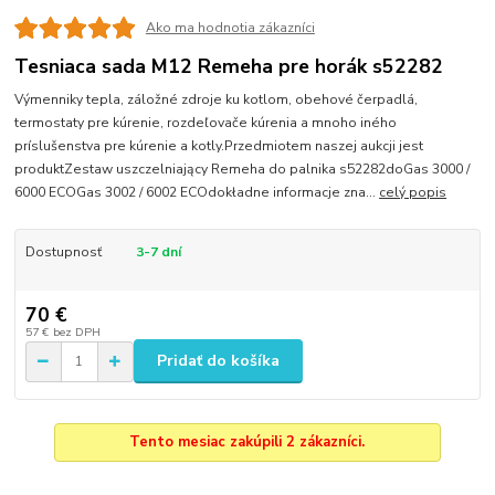
Ako ma hodnotia zákazníci
Tesniaca sada M12 Remeha pre horák s52282
Výmenniky tepla, záložné zdroje ku kotlom, obehové čerpadlá,
termostaty pre kúrenie, rozdeľovače kúrenia a mnoho iného
príslušenstva pre kúrenie a kotly.Przedmiotem naszej aukcji jest
produktZestaw uszczelniający Remeha do palnika s52282doGas 3000 /
6000 ECOGas 3002 / 6002 ECOdokładne informacje zna...
celý popis
Dostupnosť
3-7 dní
70 €
57 €
bez DPH
Pridať do košíka
Tento mesiac zakúpili 2 zákazníci.