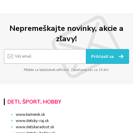
Nepremeškajte novinky, akcie a
zľavy!
Prihlásiť sa
Môžete sa kedykoľvek odhlásiť. Zasielame raz za 14 dní.
DETI, ŠPORT, HOBBY
www.kamenik.sk
www.detsky-raj.sk
www.detskaradost.sk