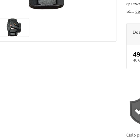
grzewc
50...
ce
Dos
49
40 
Číslo p