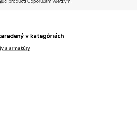
ajúci produkt! Odporúčam všetkým.
zaradený v kategóriách
ly a armatúry