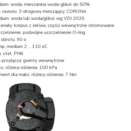
ium: woda, mieszanina woda-glikol do 50%
 zaworu: 3-drogowy mieszający, CORONA
ium: woda lub woda/glikol wg VDI 2035
eriały: korpus z żeliwa, części wewnętrzne chromowane
czelnienie: podwójne uszczelnienie O-ring
 obrotu: 90 o
p. medium 2 ... 110 oC
n. stat. PN6
 przyłącza: gwinty wewnętrzne
s. różnica ciśnienia: 100 kPa
ent dla maks. różnicy ciśnienia: 7 Nm