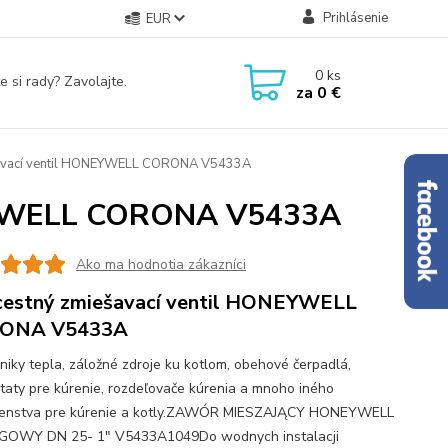
Prihlásenie
EUR
0
ks
e si rady? Zavolajte.
za
0 €
šavací ventil HONEYWELL CORONA V5433A
NEYWELL CORONA V5433A
Ako ma hodnotia zákazníci
cestný zmiešavací ventil HONEYWELL
ONA V5433A
iky tepla, záložné zdroje ku kotlom, obehové čerpadlá,
taty pre kúrenie, rozdeľovače kúrenia a mnoho iného
šenstva pre kúrenie a kotly.ZAWÓR MIESZAJĄCY HONEYWELL
GOWY DN 25- 1" V5433A1049Do wodnych instalacji