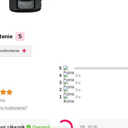
tenie
5
 hodnotenie
5
4
0 x
3
0 x
2
0 x
1
0 x
nie
me hodnotenie?
Overená recenzia
ný zákazník
- 07. 08. 2026