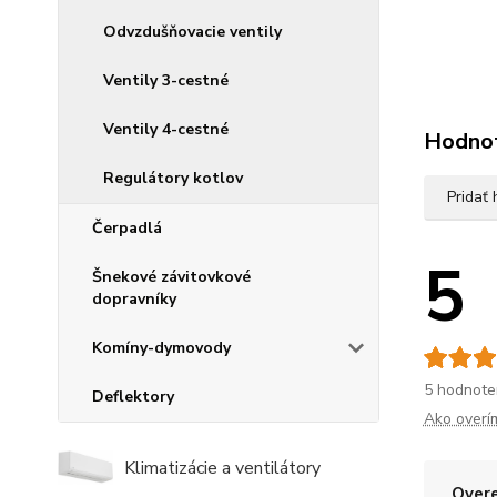
Odvzdušňovacie ventily
Ventily 3-cestné
Ventily 4-cestné
Hodno
Regulátory kotlov
Pridať
Čerpadlá
5
Šnekové závitovkové
dopravníky
Komíny-dymovody
5 hodnote
Deflektory
Ako overí
Klimatizácie a ventilátory
Overe