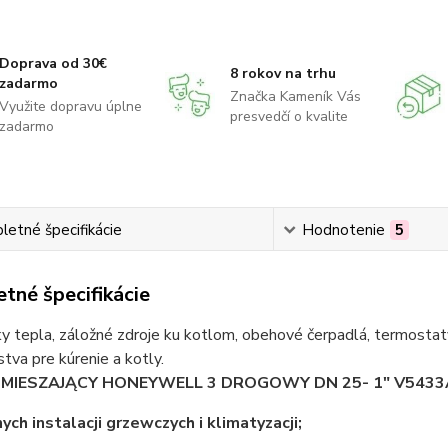
Doprava od 30€
8 rokov na trhu
zadarmo
Značka Kameník Vás
Využite dopravu úplne
presvedčí o kvalite
zadarmo
etné špecifikácie
Hodnotenie
5
tné špecifikácie
 tepla, záložné zdroje ku kotlom, obehové čerpadlá, termostaty
stva pre kúrenie a kotly.
MIESZAJĄCY HONEYWELL 3 DROGOWY DN 25- 1" V5433
ch instalacji grzewczych i klimatyzacji;