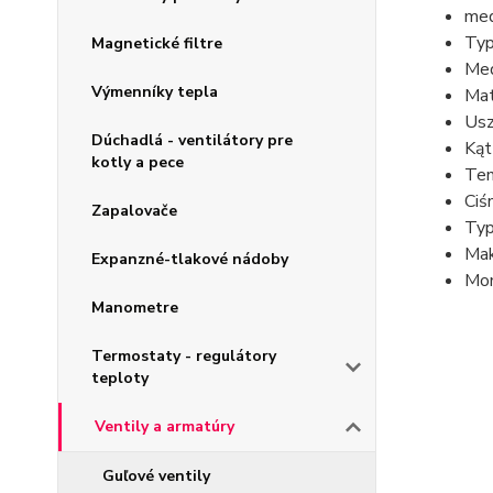
med
Typ
Magnetické filtre
Med
Výmenníky tepla
Mat
Usz
Dúchadlá - ventilátory pre
Kąt
kotly a pece
Tem
Ciś
Zapalovače
Typ
Mak
Expanzné-tlakové nádoby
Mom
Manometre
Termostaty - regulátory
teploty
Ventily a armatúry
Guľové ventily