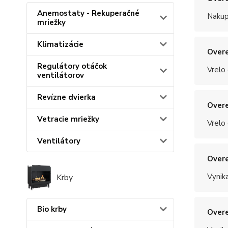
Anemostaty - Rekuperačné
Nakup
mriežky
Klimatizácie
Overe
Regulátory otáčok
Vrelo
ventilátorov
Revízne dvierka
Overe
Vetracie mriežky
Vrelo
Ventilátory
Overe
Vynik
Krby
Bio krby
Overe