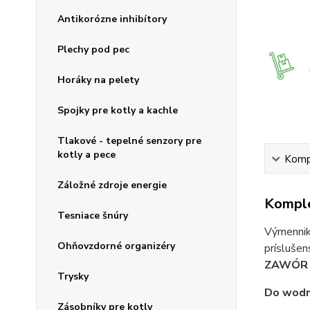
Antikorózne inhibítory
Plechy pod pec
Horáky na pelety
Spojky pre kotly a kachle
Tlakové - tepelné senzory pre
kotly a pece
Kompl
Záložné zdroje energie
Komple
Tesniace šnúry
Výmenniky
Ohňovzdorné organizéry
príslušen
ZAWÓR 
Trysky
Do wodny
Zásobníky pre kotly