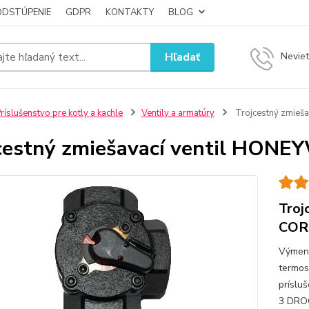
ODSTÚPENIE
GDPR
KONTAKTY
BLOG
Hľadať
Neviet
ríslušenstvo pre kotly a kachle
Ventily a armatúry
Trojcestný zmie
cestný zmiešavací ventil HO
Troj
COR
Výmenn
termos
príslu
3 DRO