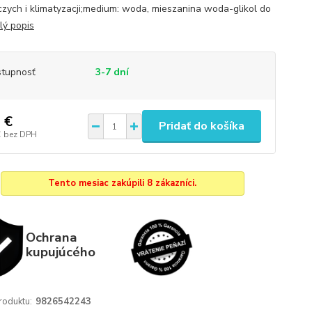
zych i klimatyzacji;medium: woda, mieszanina woda-glikol do
lý popis
tupnosť
3-7 dní
 €
Pridať do košíka
€
bez DPH
Tento mesiac zakúpili 8 zákazníci.
Ochrana
kupujúcého
roduktu:
9826542243