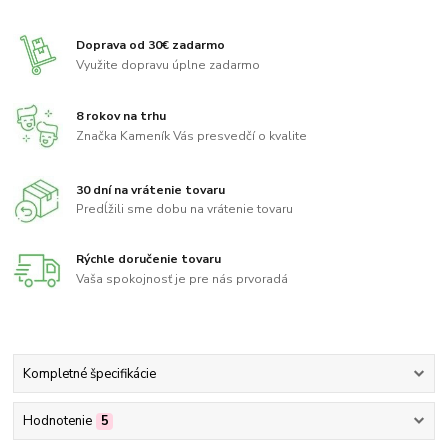
Doprava od 30€ zadarmo
Využite dopravu úplne zadarmo
8 rokov na trhu
Značka Kameník Vás presvedčí o kvalite
30 dní na vrátenie tovaru
Predĺžili sme dobu na vrátenie tovaru
Rýchle doručenie tovaru
Vaša spokojnosť je pre nás prvoradá
Kompletné špecifikácie
Hodnotenie
5