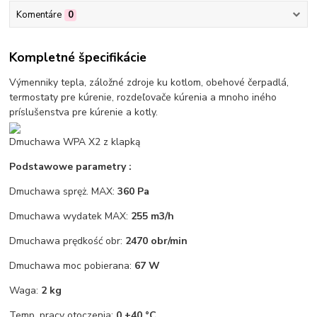
Komentáre
0
Kompletné špecifikácie
Výmenniky tepla, záložné zdroje ku kotlom, obehové čerpadlá,
termostaty pre kúrenie, rozdeľovače kúrenia a mnoho iného
príslušenstva pre kúrenie a kotly.
Dmuchawa WPA X2 z klapką
Podstawowe parametry :
Dmuchawa spręż. MAX:
360 Pa
Dmuchawa wydatek MAX:
255 m3/h
Dmuchawa prędkość obr:
2470 obr/min
Dmuchawa moc pobierana:
67 W
Waga:
2 kg
Temp. pracy otoczenia:
0 +40 °C