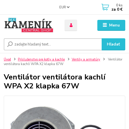
0
ks
EUR
za
0 €
Menu
Hľadať
Úvod
Príslušenstvo pre kotly a kachle
Ventily a armatúry
Ventilátor
ventilátora kachlí WPA X2 klapka 67W
Ventilátor ventilátora kachlí
WPA X2 klapka 67W