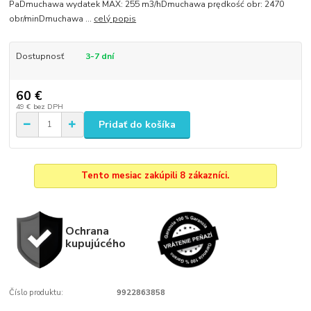
PaDmuchawa wydatek MAX: 255 m3/hDmuchawa prędkość obr: 2470
obr/minDmuchawa ...
celý popis
Dostupnosť
3-7 dní
60 €
49 €
bez DPH
Pridať do košíka
Tento mesiac zakúpili 8 zákazníci.
Ochrana
kupujúcého
Číslo produktu:
9922863858