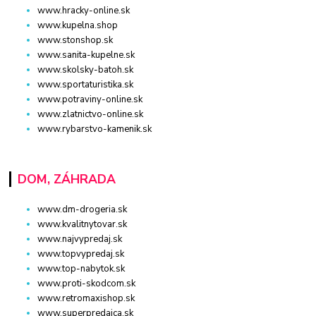
www.hracky-online.sk
www.kupelna.shop
www.stonshop.sk
www.sanita-kupelne.sk
www.skolsky-batoh.sk
www.sportaturistika.sk
www.potraviny-online.sk
www.zlatnictvo-online.sk
www.rybarstvo-kamenik.sk
DOM, ZÁHRADA
www.dm-drogeria.sk
www.kvalitnytovar.sk
www.najvypredaj.sk
www.topvypredaj.sk
www.top-nabytok.sk
www.proti-skodcom.sk
www.retromaxishop.sk
www.superpredajca.sk