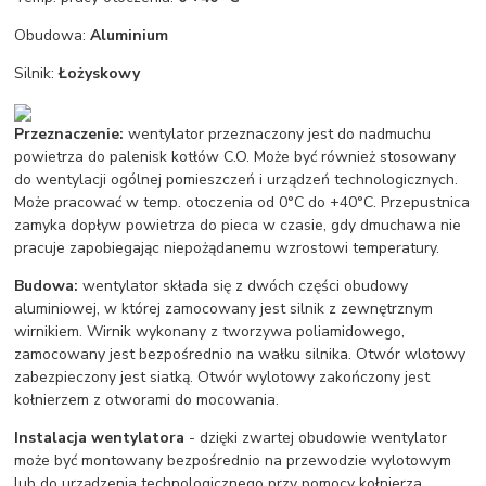
Obudowa:
Aluminium
Silnik:
Łożyskowy
Przeznaczenie:
wentylator przeznaczony jest do nadmuchu
powietrza do palenisk kotłów C.O. Może być również stosowany
do wentylacji ogólnej pomieszczeń i urządzeń technologicznych.
Może pracować w temp. otoczenia od 0°C do +40°C. Przepustnica
zamyka dopływ powietrza do pieca w czasie, gdy dmuchawa nie
pracuje zapobiegając niepożądanemu wzrostowi temperatury.
Budowa:
wentylator składa się z dwóch części obudowy
aluminiowej, w której zamocowany jest silnik z zewnętrznym
wirnikiem. Wirnik wykonany z tworzywa poliamidowego,
zamocowany jest bezpośrednio na wałku silnika. Otwór wlotowy
zabezpieczony jest siatką. Otwór wylotowy zakończony jest
kołnierzem z otworami do mocowania.
Instalacja wentylatora
- dzięki zwartej obudowie wentylator
może być montowany bezpośrednio na przewodzie wylotowym
lub do urządzenia technologicznego przy pomocy kołnierza