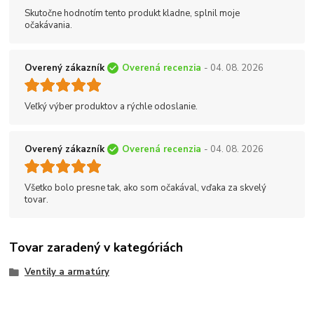
Skutočne hodnotím tento produkt kladne, splnil moje
očakávania.
Overený zákazník
Overená recenzia
- 04. 08. 2026
Veľký výber produktov a rýchle odoslanie.
Overený zákazník
Overená recenzia
- 04. 08. 2026
Všetko bolo presne tak, ako som očakával, vďaka za skvelý
tovar.
Tovar zaradený v kategóriách
Ventily a armatúry