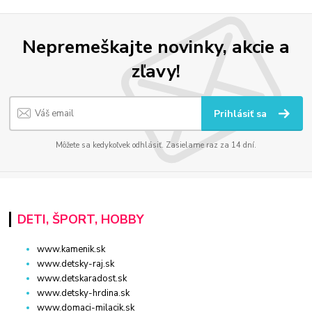
Nepremeškajte novinky, akcie a
zľavy!
Prihlásiť sa
Môžete sa kedykoľvek odhlásiť. Zasielame raz za 14 dní.
DETI, ŠPORT, HOBBY
www.kamenik.sk
www.detsky-raj.sk
www.detskaradost.sk
www.detsky-hrdina.sk
www.domaci-milacik.sk