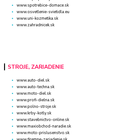
www.spotrebice-domace.sk
www.osvetlenie-svietidla.eu
www.uni-kozmetika.sk
www.zahradnicek.sk
STROJE, ZARIADENIE
www.auto-diel.sk
www.auto-techna.sk
www.moto-diel.sk
www.profi-dielna.sk
www.polno-stroje.sk
www.krby-kotly.sk
www.stavebnictvo-online.sk
www.maxiobchod-naradie.sk
www.moto-prislusenstvo.sk
www.firemne-zariadenie.sk