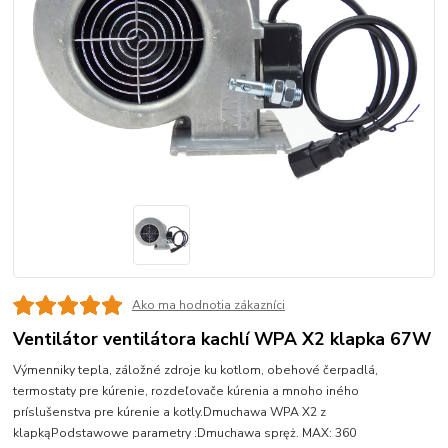
Ako ma hodnotia zákazníci
Ventilátor ventilátora kachlí WPA X2 klapka 67W
Výmenniky tepla, záložné zdroje ku kotlom, obehové čerpadlá,
termostaty pre kúrenie, rozdeľovače kúrenia a mnoho iného
príslušenstva pre kúrenie a kotly.Dmuchawa WPA X2 z
klapkąPodstawowe parametry :Dmuchawa spręż. MAX: 360