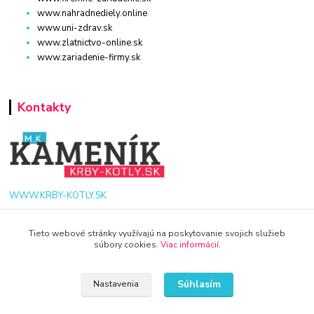
www.nahradnediely.online
www.uni-zdrav.sk
www.zlatnictvo-online.sk
www.zariadenie-firmy.sk
Kontakty
WWW.KRBY-KOTLY.SK
Tieto webové stránky využívajú na poskytovanie svojich služieb
súbory cookies.
Viac informácií
.
info@krby-kotly.sk
Súhlasím
Nastavenia