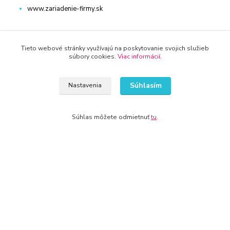
www.zariadenie-firmy.sk
Kontakty
Tieto webové stránky využívajú na poskytovanie svojich služieb
súbory cookies.
Viac informácií
.
Súhlasím
Nastavenia
WWW.KRBY-KOTLY.SK
Súhlas môžete odmietnuť
tu
.
info@krby-kotly.sk
© 2024 Všetky práva vyhradené KAMENIK.SK