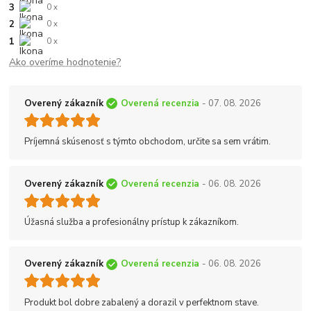
3
0 x
2
0 x
1
0 x
Ako overíme hodnotenie?
Overený zákazník
Overená recenzia
- 07. 08. 2026
Príjemná skúsenosť s týmto obchodom, určite sa sem vrátim.
Overený zákazník
Overená recenzia
- 06. 08. 2026
Úžasná služba a profesionálny prístup k zákazníkom.
Overený zákazník
Overená recenzia
- 06. 08. 2026
Produkt bol dobre zabalený a dorazil v perfektnom stave.