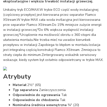
eksploatacyjne i większa trwałość instalacji grzewczej.
Unikalny tryb ECO/MAX.W trybie ECO część wody instalacyjnej
(częściowy przepływ) jest kierowana przez separator Flamco
XStream.W trybie MAX cała woda instlacyjna jest kierowowana
prze separator Flamco XStream.Do 15% mniejsze zużycie energii
w instalacji grzewczej.*Do 6% większa wydajność instalacji
grzewczej.*Urządzenie ma możliwość obrotu o 360 stopni dla
ułatwienia montażu.Nie trzeba mieć na uwadze kierunkek
przepływu w instalacji Zapobiega to błędom w montażu.Izolacja
jest integralną częścią konstrukcji Flamco XStream. Zmniejsza to
straty ciepła do minimum.Zintergrowany wskaźnik serwisowy
wskazuje, kiedy system był ostatnio odpowietrzany w trybie MAX.
Atrybuty
Materiał
2½" (65)
Typ separatora
Zanieczyszczenia
Odpowiednie do ogrzewania
Tak
Odpowiednie do chłodzenia
Tak
Nominalna średnica wewnętrzna
¾" (20)