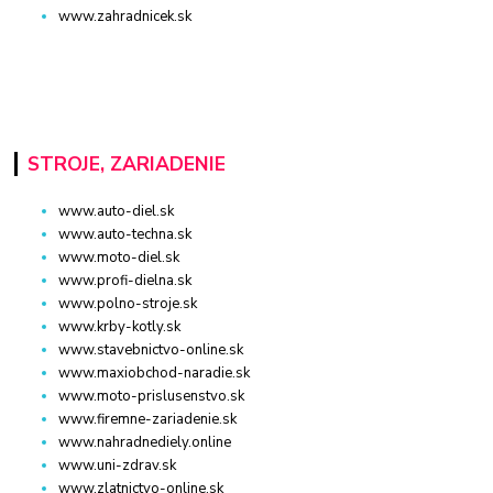
www.zahradnicek.sk
STROJE, ZARIADENIE
www.auto-diel.sk
www.auto-techna.sk
www.moto-diel.sk
www.profi-dielna.sk
www.polno-stroje.sk
www.krby-kotly.sk
www.stavebnictvo-online.sk
www.maxiobchod-naradie.sk
www.moto-prislusenstvo.sk
www.firemne-zariadenie.sk
www.nahradnediely.online
www.uni-zdrav.sk
www.zlatnictvo-online.sk