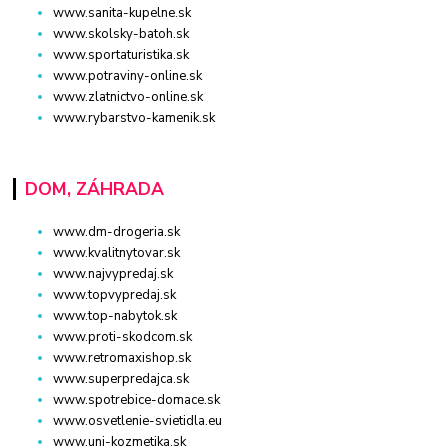
www.sanita-kupelne.sk
www.skolsky-batoh.sk
www.sportaturistika.sk
www.potraviny-online.sk
www.zlatnictvo-online.sk
www.rybarstvo-kamenik.sk
DOM, ZÁHRADA
www.dm-drogeria.sk
www.kvalitnytovar.sk
www.najvypredaj.sk
www.topvypredaj.sk
www.top-nabytok.sk
www.proti-skodcom.sk
www.retromaxishop.sk
www.superpredajca.sk
www.spotrebice-domace.sk
www.osvetlenie-svietidla.eu
www.uni-kozmetika.sk