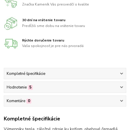
Značka Kameník Vás presvedčí o kvalite
30 dní na vrátenie tovaru
Predĺžili sme dobu na vrátenie tovaru
Rýchle doručenie tovaru
Vaša spokojnosť je pre nás prvoradá
Kompletné špecifikácie
Hodnotenie
5
Komentáre
0
Kompletné špecifikácie
Výmenniky tepla, záložné zdroje ku kotlom, obehové čerpadlá,