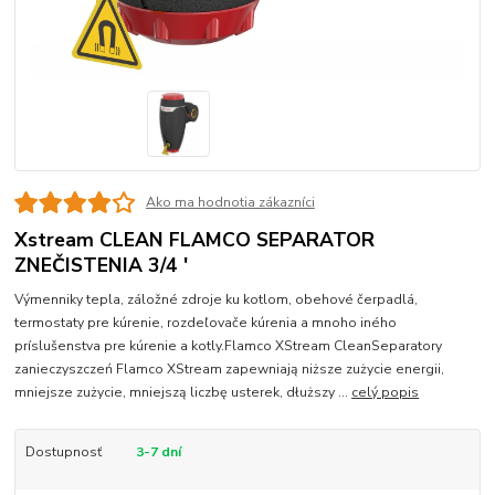
Ako ma hodnotia zákazníci
Xstream CLEAN FLAMCO SEPARATOR
ZNEČISTENIA 3/4 '
Výmenniky tepla, záložné zdroje ku kotlom, obehové čerpadlá,
termostaty pre kúrenie, rozdeľovače kúrenia a mnoho iného
príslušenstva pre kúrenie a kotly.Flamco XStream CleanSeparatory
zanieczyszczeń Flamco XStream zapewniają niższe zużycie energii,
mniejsze zużycie, mniejszą liczbę usterek, dłuższy ...
celý popis
Dostupnosť
3-7 dní