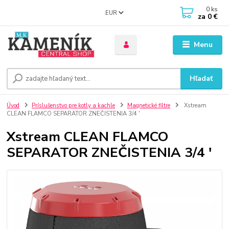
0
ks
EUR
za
0 €
Menu
Hľadať
Úvod
Príslušenstvo pre kotly a kachle
Magnetické filtre
Xstream
CLEAN FLAMCO SEPARATOR ZNEČISTENIA 3/4 '
Xstream CLEAN FLAMCO
SEPARATOR ZNEČISTENIA 3/4 '