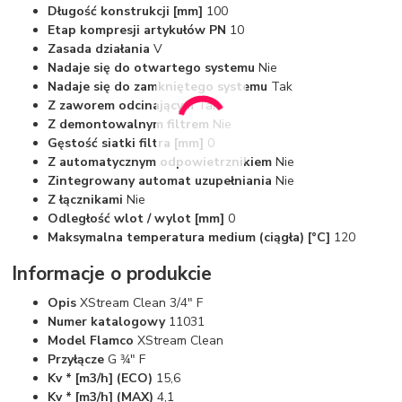
Długość konstrukcji [mm]
100
Etap kompresji artykułów PN
10
Zasada działania
V
Nadaje się do otwartego systemu
Nie
Nadaje się do zamkniętego systemu
Tak
Z zaworem odcinającym
Tak
Z demontowalnym filtrem
Nie
Gęstość siatki filtra [mm]
0
Z automatycznym odpowietrznikiem
Nie
Zintegrowany automat uzupełniania
Nie
Z łącznikami
Nie
Odległość wlot / wylot [mm]
0
Maksymalna temperatura medium (ciągła) [°C]
120
Informacje o produkcie
Opis
XStream Clean 3/4" F
Numer katalogowy
11031
Model Flamco
XStream Clean
Przyłącze
G 3⁄4" F
Kv * [m3/h] (ECO)
15,6
Kv * [m3/h] (MAX)
4,1