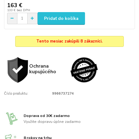
163 €
133 €
bez DPH
Pridať do košíka
Tento mesiac zakúpili 8 zákazníci.
Ochrana
kupujúcého
Číslo produktu:
9966737274
Doprava od 30€ zadarmo
Využite dopravu úplne zadarmo
8 rokov na trhu