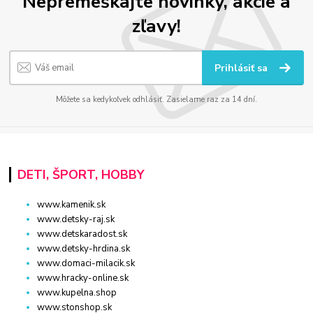
Nepremeškajte novinky, akcie a
zľavy!
Prihlásiť sa
Môžete sa kedykoľvek odhlásiť. Zasielame raz za 14 dní.
DETI, ŠPORT, HOBBY
www.kamenik.sk
www.detsky-raj.sk
www.detskaradost.sk
www.detsky-hrdina.sk
www.domaci-milacik.sk
www.hracky-online.sk
www.kupelna.shop
www.stonshop.sk