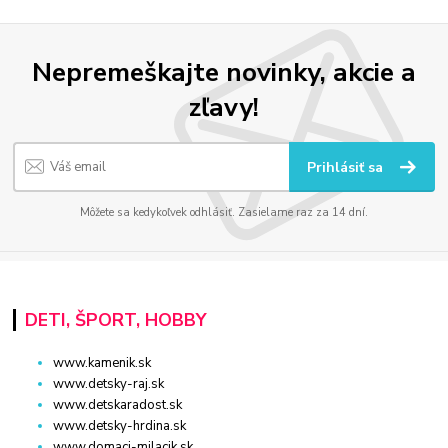
Nepremeškajte novinky, akcie a
zľavy!
Prihlásiť sa
Môžete sa kedykoľvek odhlásiť. Zasielame raz za 14 dní.
DETI, ŠPORT, HOBBY
www.kamenik.sk
www.detsky-raj.sk
www.detskaradost.sk
www.detsky-hrdina.sk
www.domaci-milacik.sk