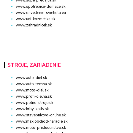
www.superpredajca.sk
www.spotrebice-domace.sk
www.osvetlenie-svietidla.eu
www.uni-kozmetika.sk
www.zahradnicek.sk
STROJE, ZARIADENIE
www.auto-diel.sk
www.auto-techna.sk
www.moto-diel.sk
www.profi-dielna.sk
www.polno-stroje.sk
www.krby-kotly.sk
www.stavebnictvo-online.sk
www.maxiobchod-naradie.sk
www.moto-prislusenstvo.sk