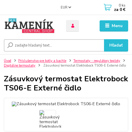
0
ks
EUR
za
0 €
Menu
Hľadať
Úvod
Príslušenstvo pre kotly a kachle
Termostaty - regulátory teploty
Digitálne termostaty
Zásuvkový termostat Elektrobock TS06-E Externé čidlo
Zásuvkový termostat Elektrobock
TS06-E Externé čidlo