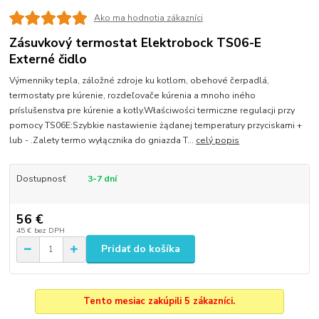
Ako ma hodnotia zákazníci
Zásuvkový termostat Elektrobock TS06-E
Externé čidlo
Výmenniky tepla, záložné zdroje ku kotlom, obehové čerpadlá,
termostaty pre kúrenie, rozdeľovače kúrenia a mnoho iného
príslušenstva pre kúrenie a kotly.Właściwości termiczne regulacji przy
pomocy TS06E:Szybkie nastawienie żądanej temperatury przyciskami +
lub - .Zalety termo wyłącznika do gniazda T...
celý popis
Dostupnosť
3-7 dní
56 €
45 €
bez DPH
Pridať do košíka
Tento mesiac zakúpili 5 zákazníci.