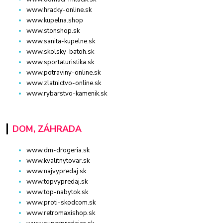
www.hracky-online.sk
www.kupelna.shop
www.stonshop.sk
www.sanita-kupelne.sk
www.skolsky-batoh.sk
www.sportaturistika.sk
www.potraviny-online.sk
www.zlatnictvo-online.sk
www.rybarstvo-kamenik.sk
DOM, ZÁHRADA
www.dm-drogeria.sk
www.kvalitnytovar.sk
www.najvypredaj.sk
www.topvypredaj.sk
www.top-nabytok.sk
www.proti-skodcom.sk
www.retromaxishop.sk