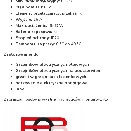
Min. skok indykacyjny:
0, 5 °C
Błąd pomiaru:
0,5°C
Element przełączający:
przekaźnik
Wyjście:
16 A
Max obciążenie:
3680 W
Bateria zapasowa:
Nie
Stopień ochrony:
IP20
Temperatura pracy:
0 °C do 40 °C
Zastosowanie do:
Grzejników elektrycznych olejowych
Grzejników elektrycznych na podczerwień
grzałki w grzejnikach łazienkowych
ogrzewanie elektryczne podłogowe
inne
Zapraszam osoby prywatne, hydraulików, monterów, itp.