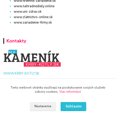
www.firemne-zariadenie.sk
www.nahradnediely.online
www.uni-zdrav.sk
www.zlatnictvo-online.sk
www.zariadenie-firmy.sk
Kontakty
WWW.KRBY-KOTLY.SK
Tieto webové stránky využívajú na poskytovanie svojich služieb
súbory cookies.
Viac informácií
.
info@krby-kotly.sk
Súhlasím
Nastavenia