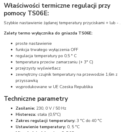
Właściwości termiczne regulacji przy
pomocy TS06E:
Szybkie nastawienie żądanej temperatury przyciskami + lub - .
Zalety termo wyłącznika do gniazda TS06E:
proste nastawienie
funkcja trwałego wyłączenia OFF
regulacja temperatury po 0,5 ° C
temperatura przeciw zamarzaniu (+ 3° C)
przejrzysty wyświetlacz
zewnętrzny czujnik temperatury na przewodzie 1,6m z
przyssawką
wyprodukowane w UE Czeska Republika
Techniczne parametry
Zasilanie:
230, 0 V / 50 Hz
Histereza:
stała (0,5°C)
Zakres regulacji temperatury:
3 °C do 40 °C
Ustawienie temperatury:
0, 5 °C