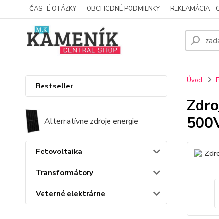
ČASTÉ OTÁZKY
OBCHODNÉ PODMIENKY
REKLAMÁCIA - 
Úvod
P
Bestseller
Zdro
500
Alternatívne zdroje energie
Fotovoltaika
Transformátory
Veterné elektrárne