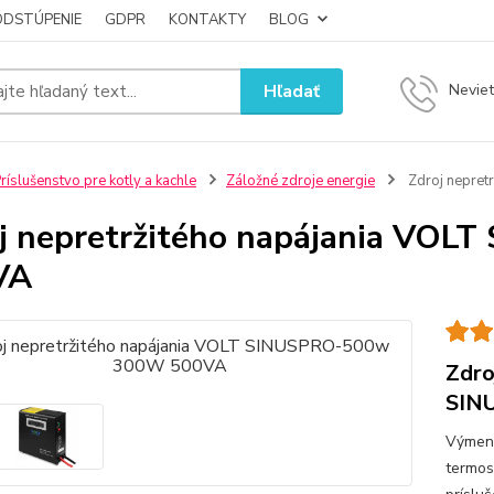
ODSTÚPENIE
GDPR
KONTAKTY
BLOG
Hľadať
Neviet
ríslušenstvo pre kotly a kachle
Záložné zdroje energie
Zdroj nepre
j nepretržitého napájania VO
VA
Zdro
SIN
Výmenn
termos