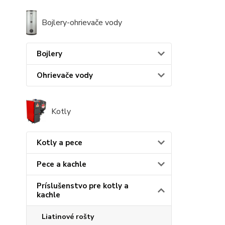
Bojlery-ohrievače vody
Bojlery
Ohrievače vody
Kotly
Kotly a pece
Pece a kachle
Príslušenstvo pre kotly a
kachle
Liatinové rošty