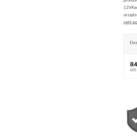
príslu
12VKom
urządz
celý p
Dos
84
685