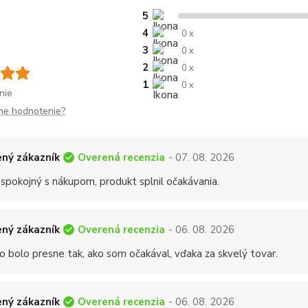
5
4
0 x
3
0 x
2
0 x
1
0 x
nie
me hodnotenie?
Overená recenzia
ný zákazník
- 07. 08. 2026
 spokojný s nákupom, produkt splnil očakávania.
Overená recenzia
ný zákazník
- 06. 08. 2026
o bolo presne tak, ako som očakával, vďaka za skvelý tovar.
Overená recenzia
ný zákazník
- 06. 08. 2026