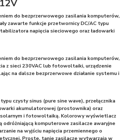
 12V
eniem do bezprzerwowego zasilania komputerów,
ły zawarte funkcje przetwornicy DC/AC typu
stabilizatora napięcia sieciowego oraz ładowarki
eniem do bezprzerwowego zasilania komputerów,
 z sieci 230VAC lub fotowoltaiki, urządzenie
lając na dalsze bezprzerwowe działanie systemu i
ypu czysty sinus (pure sine wave), przełącznika
dowarki akumulatorowej (prostownika) oraz
 solarnym i fotowoltaiką. Kolorowy wyświetlacz
ą odróżniającą komputerowe zasilacze awaryjne
rzanie na wyjściu napięcia przemiennego o
etycznej. Proste, tanie zasilacze wytwarzają w