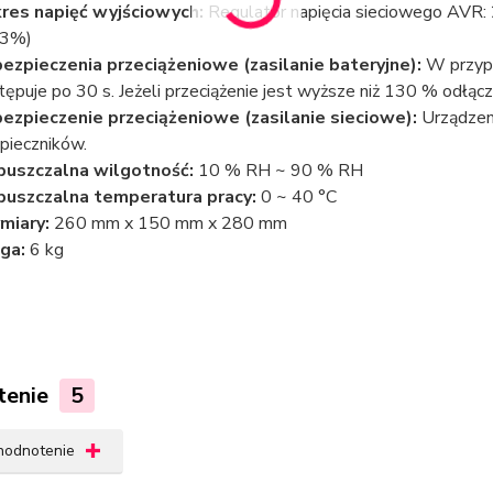
res napięć wyjściowych:
Regulator napięcia sieciowego AVR: 
 3%)
ezpieczenia przeciążeniowe (zasilanie bateryjne):
W przypa
tępuje po 30 s. Jeżeli przeciążenie jest wyższe niż 130 % odłącz
ezpieczenie przeciążeniowe (zasilanie sieciowe):
Urządzeni
pieczników.
uszczalna wilgotność:
10 % RH ~ 90 % RH
uszczalna temperatura pracy:
0 ~ 40 °C
miary:
260 mm x 150 mm x 280 mm
ga:
6 kg
tenie
5
 hodnotenie