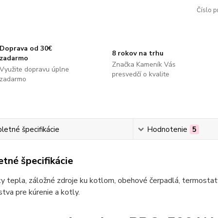
Číslo p
Doprava od 30€
8 rokov na trhu
zadarmo
Značka Kameník Vás
Využite dopravu úplne
presvedčí o kvalite
zadarmo
etné špecifikácie
Hodnotenie
5
tné špecifikácie
 tepla, záložné zdroje ku kotlom, obehové čerpadlá, termostaty
stva pre kúrenie a kotly.