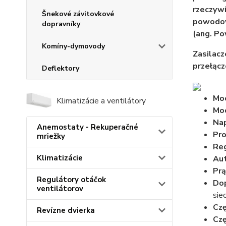
rzeczywi
Šnekové závitovkové
powodow
dopravníky
(ang. Po
Komíny-dymovody
Zasilacz
przełącz
Deflektory
Moc
Klimatizácie a ventilátory
Moc
Nap
Anemostaty - Rekuperačné
Pro
mriežky
Reg
Klimatizácie
Aut
Prą
Regulátory otáčok
Dop
ventilátorov
sie
Czę
Revízne dvierka
Czę