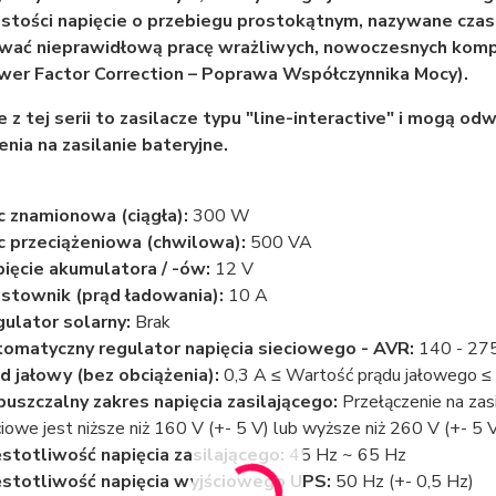
stości napięcie o przebiegu prostokątnym, nazywane czas
ać nieprawidłową pracę wrażliwych, nowoczesnych kom
wer Factor Correction – Poprawa Współczynnika Mocy).
e z tej serii to zasilacze typu "line-interactive" i mogą o
enia na zasilanie bateryjne.
 znamionowa (ciągła):
300 W
 przeciążeniowa (chwilowa):
500 VA
ięcie akumulatora / -ów:
12 V
stownik (prąd ładowania):
10 A
ulator solarny:
Brak
omatyczny regulator napięcia sieciowego - AVR:
140 - 27
d jałowy (bez obciążenia):
0,3 A ≤ Wartość prądu jałowego ≤
uszczalny zakres napięcia zasilającego:
Przełączenie na zasi
ciowe jest niższe niż 160 V (+- 5 V) lub wyższe niż 260 V (+- 5 
stotliwość napięcia zasilającego:
45 Hz ~ 65 Hz
stotliwość napięcia wyjściowego UPS:
50 Hz (+- 0,5 Hz)