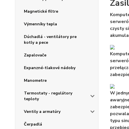
Zasi
Magnetické filtre
Kompute
serweró
Výmenníky tepla
czysty s
akumula
Dúchadlá - ventilátory pre
kotly a pece
Kompute
Zapalovače
serwerów
przełącz
Expanzné-tlakové nádoby
zabezpie
Manometre
W jednym
Termostaty - regulátory
teploty
awaryjne
zabezpie
Ventily a armatúry
pozwala
typu sin
Čerpadlá
przebieg