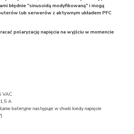
ami błędnie "sinusoidą modyfikowaną" i mogą
puterów lub serwerów z aktywnym układem PFC
dwracać polaryzację napięcia na wyjściu w momencie
5 VAC
 1,5 A
lanie bateryjne następuje w chwili kiedy napięcie
V)