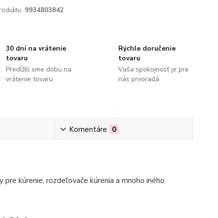
roduktu:
9934803842
30 dní na vrátenie
Rýchle doručenie
tovaru
tovaru
Predĺžili sme dobu na
Vaša spokojnosť je pre
vrátenie tovaru
nás prvoradá
Komentáre
0
 pre kúrenie, rozdeľovače kúrenia a mnoho iného