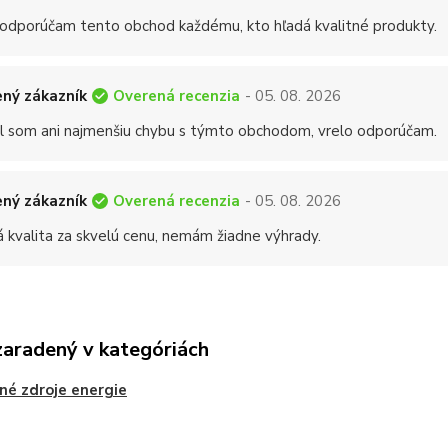
 odporúčam tento obchod každému, kto hľadá kvalitné produkty.
Overená recenzia
ný zákazník
- 05. 08. 2026
 som ani najmenšiu chybu s týmto obchodom, vrelo odporúčam.
Overená recenzia
ný zákazník
- 05. 08. 2026
á kvalita za skvelú cenu, nemám žiadne výhrady.
zaradený v kategóriách
né zdroje energie