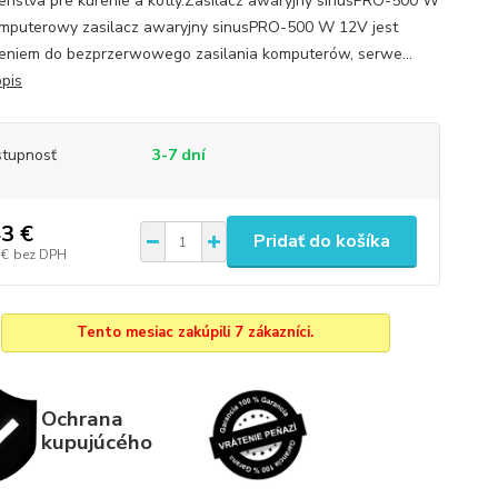
šenstva pre kúrenie a kotly.Zasilacz awaryjny sinusPRO-500 W
puterowy zasilacz awaryjny sinusPRO-500 W 12V jest
eniem do bezprzerwowego zasilania komputerów, serwe...
opis
tupnosť
3-7 dní
3 €
Pridať do košíka
 €
bez DPH
Tento mesiac zakúpili 7 zákazníci.
Ochrana
kupujúcého