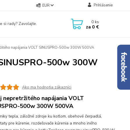
Prihlásenie
EUR
0
ks
e si rady? Zavolajte.
za
0 €
tržitého napájania VOLT SINUSPRO-500w 300W 500VA
LT SINUSPRO-500w 300W
Ako ma hodnotia zákazníci
j nepretržitého napájania VOLT
USPRO-500w 300W 500VA
iky tepla, záložné zdroje ku kotlom, obehové čerpadlá,
taty pre kúrenie, rozdeľovače kúrenia a mnoho iného