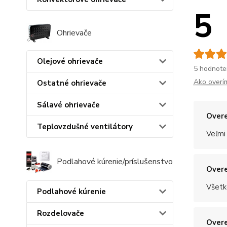
5
Ohrievače
Olejové ohrievače
5 hodnote
Ako overí
Ostatné ohrievače
Sálavé ohrievače
Overe
Teplovzdušné ventilátory
Veľmi
Podlahové kúrenie/príslušenstvo
Overe
Všetk
Podlahové kúrenie
Rozdelovače
Overe