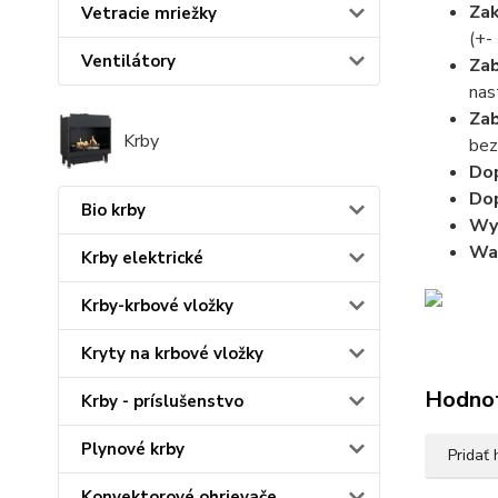
Zak
Vetracie mriežky
(+-
Ventilátory
Zab
nas
Zab
Krby
bez
Dop
Dop
Bio krby
Wy
Wa
Krby elektrické
Krby-krbové vložky
Kryty na krbové vložky
Hodno
Krby - príslušenstvo
Plynové krby
Pridať
Konvektorové ohrievače