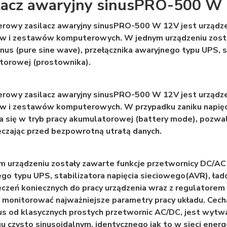
lacz awaryjny sinusPRO-500 W
rowy zasilacz awaryjny sinusPRO-500 W 12V jest urządz
w i zestawów komputerowych. W jednym urządzeniu zosta
inus (pure sine wave), przełącznika awaryjnego typu UPS, 
torowej (prostownika).
rowy zasilacz awaryjny sinusPRO-500 W 12V jest urządz
 i zestawów komputerowych. W przypadku zaniku napięcia
a się w tryb pracy akumulatorowej (battery mode), pozwa
czając przed bezpowrotną utratą danych.
 urządzeniu zostały zawarte funkcje przetwornicy DC/AC t
go typu UPS, stabilizatora napięcia sieciowego(AVR), ła
czeń koniecznych do pracy urządzenia wraz z regulatorem
 monitorować najważniejsze parametry pracy układu. Cech
us od klasycznych prostych przetwornic AC/DC, jest wytwa
u czysto sinusoidalnym, identycznego jak to w sieci energ