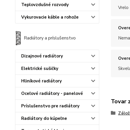
Teplovzdušné rozvody
Vrelo
Vykurovacie káble a rohože
Overe
Radiátory a príslušenstvo
Nemal
Dizajnové radiátory
Overe
Skvel
Elektrické sušičky
Hliníkové radiátory
Oceľové radiátory - panelové
Tovar 
Príslušenstvo pre radiátory
Zálož
Radiátory do kúpeľne