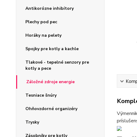
Antikorózne inhibítory
Plechy pod pec
Horáky na pelety
Spojky pre kotly a kachle
Tlakové - tepelné senzory pre
kotly a pece
Kompl
Záložné zdroje energie
Tesniace šnúry
Komple
Ohňovzdorné organizéry
Výmenniky
príslušen
Trysky
Zásobníky pre kotly